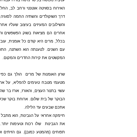
האירוח בסוויטה אוטנטי ורחב לב, החל ב
דרך השוקולדים והשתיה החמה לסוגיה, ו
והשילובים המעיזים בעיצוב שעליו אחר
אחרים הם מציאות בשוק הפשפשים והש
בכלל, מרים היא קודם כל אומנית, עוב
עם השנים. לטענתה הוא השתנה, התפתח
המקשטים את קירות החדרים והמקום.
שרון האומנות של מרים
הולך גם כפי 
מטעמי מטבח טעימים להפליא, על ארו
עשוי בתנור העצים, והאורז, אורז בר שה
הבוקר של בית שלום. ארוחת בוקר שכל
אתכם שבעים עד הלילה.
חיימקה אחראי על הגבינות, הוא מתבל 
את הגבינות
שלו רכות וטעימות יותר
תפוחים (מהמטע כמובן). גם הזיתים ו