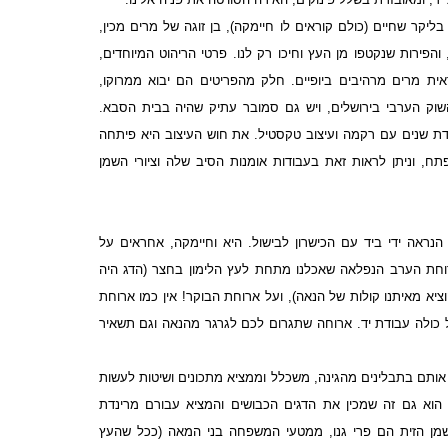
ליקר שחיים (כולם קוראים לו חיימקה), בן זוגה של מרים מכין,
הפירות שנקטפו מן העץ וחיכו רק לנו. פרטי הריהוט המיוחדים,
אית מרים מרהיבים ביופיים. חלק מהפריטים הם יבוא ממרוקו,
וק הערבי בירושלים, ויש גם סמובר עתיק שהיה בבית הסבא.
דת שנים עם רקמה ועיצוב טקסטיל. את חוש העיצוב היא פיתחה
, וניתן לראות זאת בעבודות אומנות הסיב שלה וציורי השמן
הנראה ידי ביד עם הכישרון לבישול. היא וחיימקה, אחראים על
חת הערב הנפלאה שאכלנו מתחת לעץ הלימון בחצר (הדג היה
וציא מאיתנו קולות של הנאה), ועל ארוחת הבוקר! אין כמו ארוחת
 כולה עבודת יד. ארוחה שתגרום לכם לגרגר מהנאה וגם תשאיר
אותם בתבלינים מהגינה, משכלל וממציא מתכונים ושיטות לעשות
. הוא גם זה שמכין את הדגים הכבושים והמציא עבורם מרינדת
שמן הזית הם פרי גנו, ממטעי המשפחה בני המאה (ככל שהעץ