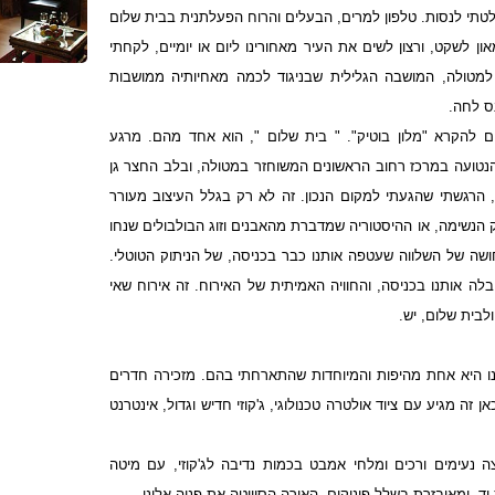
תי לנסות. טלפון למרים, הבעלים והרוח הפעלתנית בבית שלום
און לשקט, ורצון לשים את העיר מאחורינו ליום או יומיים, לקחתי
ם למטולה, המושבה הגלילית שבניגוד לכמה מאחיותיה ממושבות
נס לחה.
 להקרא "מלון בוטיק". " בית שלום ", הוא אחד מהם. מרגע
טועה במרכז רחוב הראשונים המשוחזר במטולה, ובלב החצר גן
, הרגשתי שהגעתי למקום הנכון. זה לא רק בגלל העיצוב מעורר
 הנשימה, או ההיסטוריה שמדברת מהאבנים וזוג הבולבולים שנחו
שה של השלווה שעטפה אותנו כבר בכניסה, של הניתוק הטוטלי.
ה אותנו בכניסה, והחוויה האמיתית של האירוח. זה אירוח שאי
ולבית שלום, יש.
נו היא אחת מהיפות והמיוחדות שהתארחתי בהם. מזכירה חדרים
 זה מגיע עם ציוד אולטרה טכנולוגי, ג'קוזי חדיש וגדול, אינטרנט
ה נעימים ורכים ומלחי אמבט בכמות נדיבה לג'קוזי, עם מיטה
ד, ומאובזרת בשלל פינוקים, האירה הסוויטה את פניה אלינו.