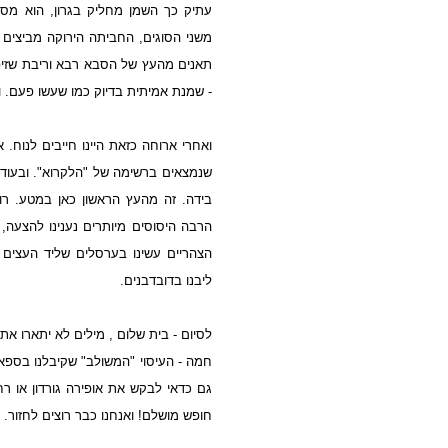
עתיק כך השמן מחליק בגרון, הוא מסב
משני הסוגים, החביתה הירוקה מביצים 
תאנים מהעץ של הסבא רבא וריבת שזיפ
- שמנת אמיתית בדיוק כמו שעשו פעם. ו
ואחרי ארוחה כזאת היינו חייבים לנוח.
שנמצאים ברשימה של "הלקרוא". ובעודנו
בידה. זה מהעץ הראשון כאן במטע. רו
הרבה היסוסים מיותרים נענינו להצעה,
הצהריים עשינו בערסלים שליד העצים 
ליבנו בדובדבנים.
לסיום - בית שלום , מילים לא יתארו את
חמה - העיסוי "המשולב" שקיבלנו בספא 
גם כדאי לבקש את אופירה גורדון או ר
חופש מושלם! ואנחנו כבר רוצים לחזור.