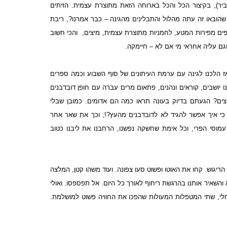
יר), בקיצור הכל והכל בארוחה הזאת מתוצרת עצמית. הזיתים
שהובאו זה עתה מהלול והתבלינים מהגינה – כבר אמרנו?, ריבת
ים מפירות המטע, לחמניות מתוצרת עצמית, מיצים,
והכי חשוב
גם עליה אחראי מי אם לא – חיימקה.
 אז הלכנו לגינה עם ערמת העיתונים של סוף השבוע וכמה ספרים
 יושבים, קוראים ונהנים, פתאום מרים עברה עם חופן דובדבנים
צים? הגעתם בדיוק בעונה תראו כמה הם אדומים. כמובן שבלי
 כי איך אפשר להגיד לא לדובדבנים מהעץ?!, וכך את שאר אחר
עמוסי הפרי, וכל אימת שחשקה נפשנו, הרחבנו את ליבנו כטוב
 הריגוש. קחו את האוטו ופשוט סעו צפונה. ועוד משהו קטן, המלצה
והשאיר אותנו בהרגשת ריחוף לאורך כל היום.
אל תפספסו. ואולי
חלי, שתי המטפלות המעולות שהפכו את החוויה פשוט למושלמת.