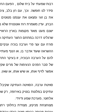
רבות שמעתי על בית שלום , הפעם החלט
סידר לנו חופשה. וכך, עם רון בלב, צימ
את בן זוגי ומצאנו את עצמנו מנווטי
הברון, עדין משמרת רוח אוטנטית שלא 
ישנם מעט מאוד מקומות בארץ הראויים
שרגלינו דרכה במתחם החצר העתיקה הנ
פורח עם עצי פרי וערבה בוכיה ענקיים
ההשראה שעוד אדבר בו, או הנוף מעתיק
להם על הערבה הבוכיה, זו בעיקר התחו
של סבר הפנים הנעימות של מרים שקיבל
אפשר לזייף אותו, או שיש אותו, או שאין. 
סוויטת ערבה, הסוויטה העתיקה שקיבל
עתיקים במלונות בוטיק באירופה, רק שכאן
אלחוטי, מערכת שמע ודיוידי.
מצוחצחת מניקיון, מצוידת בחלוקי רחצ
ענקית מכוסה בכיסוי מיטה בורדו עבודת י