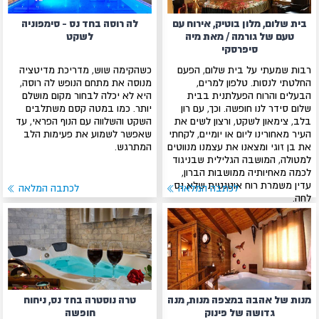
בית שלום, מלון בוטיק, אירוח עם
לה רוסה בחד נס - סימפוניה
טעם של גורמה / מאת מיה
לשקט
סיפרסקי
רבות שמעתי על בית שלום, הפעם
כשהקימה שוש, מדריכת מדיטציה
החלטתי לנסות. טלפון למרים,
מנוסה את מתחם הנופש לה רוסה,
הבעלים והרוח הפעלתנית בבית
היא לא יכלה לבחור מקום מושלם
שלום סידר לנו חופשה. וכך, עם רון
יותר. כמו במטה קסם משתלבים
בלב, צימאון לשקט, ורצון לשים את
השקט והשלווה עם הנוף הפראי, עד
העיר מאחורינו ליום או יומיים, לקחתי
שאפשר לשמוע את פעימות הלב
את בן זוגי ומצאנו את עצמנו מנווטים
המתרגש.
למטולה, המושבה הגלילית שבניגוד
לכמה מאחיותיה ממושבות הברון,
עדין משמרת רוח אוטנטית שלא נס
לכתבה המלאה
לכתבה המלאה
לחה.
מנות של אהבה במצפה מנות, מנה
טרה נוסטרה בחד נס, ניחוח
גדושה של פינוק
חופשה