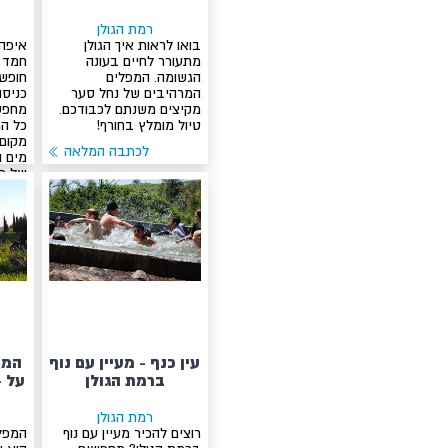
רמת הגולן
בואו לראות איך הגולן
איפה 
מתעורר לחיים בעונה
חמד 
הגשומה. המפלים
חופשת
המרהיבים של נחל סער
כניסה
מקיצים משנתם לכבודכם.
מחפש
טיול מומלץ בחורף!
כל ה
מקום 
לכתבה המלאה
מים ו
של פע
לינה 
יש !
עין כנף - מעיין עם נוף
המפ
ברמת הגולן
על -
רמת הגולן
רוצים להכיר מעיין עם נוף
המפל