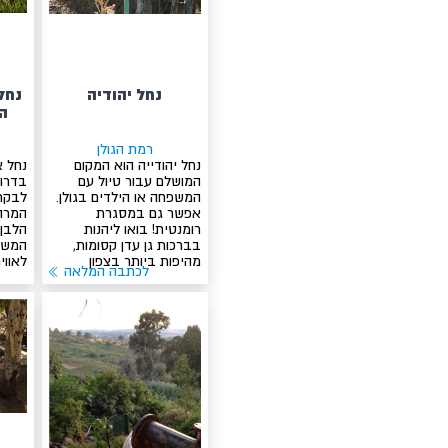
נחל יהודיה
נחל
הנ
רמת הגולן
נחל יהודייה הוא המקום
נחל א
המושלם עבור טיול עם
בדרום
המשפחה או הילדים בגולן.
לבקר
אפשר גם במסגרת
המרהי
רומנטית! בואו ליהנות
הלבן.
בברכות גן עדן קסומות,
המשפ
מהיפות ביותר בצפון
לאווי
לכתבה המלאה