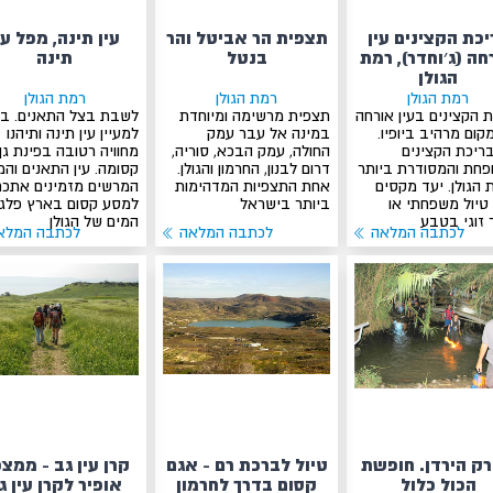
יכת הקצינים עין
תצפית הר אביטל והר
עין תינה, מפל עי
חה (ג׳וחדר), רמת
בנטל
תינה
הגולן
רמת הגולן
רמת הגולן
רמת הגולן
 הקצינים בעין אורחה
תצפית מרשימה ומיוחדת
לשבת בצל התאנים. בו
קום מרהיב ביופיו.
במינה אל עבר עמק
למעיין עין תינה ותיהנו
בריכת הקצינים
החולה, עמק הבכא, סוריה,
מחוויה רטובה בפינת גן
פחת והמסודרת ביותר
דרום לבנון, החרמון והגולן.
קסומה. עין התאנים וה
הגולן. יעד מקסים
אחת התצפיות המדהימות
המרשים מזמינים אתכם
טיול משפחתי או
ביותר בישראל
למסע קסום בארץ פלגי
 זוגי בטבע
המים של הגולן
לכתבה המלאה
לכתבה המלאה
לכתבה המלא
ק הירדן. חופשת
טיול לברכת רם - אגם
קרן עין גב - ממצ
הכול כלול
קסום בדרך לחרמון
אופיר לקרן עין ג