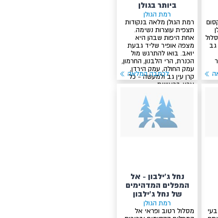
ביותר בגולן
רמת הגולן
סום
רמת הגולן מלאה בנקודות
ן
תצפית עוצרות נשימה.
סלול
אחת היפות שבהן היא
גב
מצפה אופיר שליד גבעת
יואב. בואו להתרגש מול
ר
הכנרת, הרי הלבנון, החרמון,
עמק החולה, עמק הירדן,
ה
לכתבה המלאה
קרן עין גב ולמעשה - כל
ארץ בראשית
נחל ג’ילבון - אל
המפלים המדהימים
של נחל ג’ילבון
רמת הגולן
בעי
מסלול רטוב ופראי אל