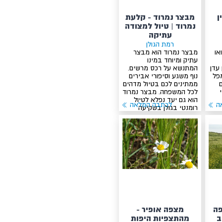
ן
מבצר נמרוד - קלעת
נמרוד | טיול למצודה
עתיקה
רמת הגולן
או
מבצר נמרוד הוא מבצר
עתיק ומיוחד במינו
 עדן
המתנשא על רכס מרשים.
מפל
נוף משגע וסיפורי אבירים
ממתינים לכם בטיול מדהים
לכל המשפחה. מבצר נמרוד
הוא גם יעד נפלא לטיול
ה
לכתבה המלאה
רומנטי בגולן בשקיעה
פה
מצפה אופיר -
ב
מהתצפיות היפות