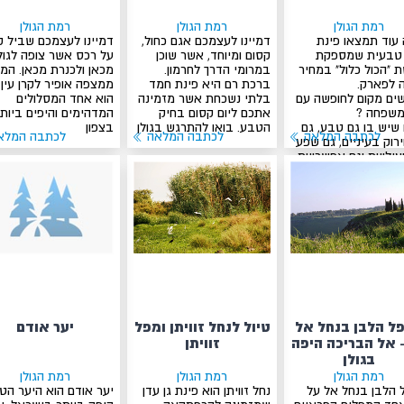
רמת הגולן
רמת הגולן
רמת הגולן
עוד תמצאו פינת
דמיינו לעצמכם אגם כחול,
דמיינו לעצמכם שביל ק
טבעית שמספקת
קסום ומיוחד, אשר שוכן
על רכס אשר צופה לגול
 "הכול כלול" במחיר
במרומי הדרך לחרמון.
מכאן ולכנרת מכאן. המ
 לפארק.
ברכת רם היא פינת חמד
ממצפה אופיר לקרן עין 
ים מקום לחופשה עם
בלתי נשכחת אשר מזמינה
הוא אחד המסלולים
משפחה ?
אתכם ליום קסום בחיק
המדהימים והיפים ביות
שיש בו גם טבע, גם
הטבע. בואו להתרגש בגולן
בצפון
לכתבה המלאה
לכתבה המלאה
לכתבה המלא
ירוק בעיניים, גם שפע
ילויות וגם אפשרויות
?
ל הלבן בנחל אל
טיול לנחל זוויתן ומפל
יער אודם
 אל הבריכה היפה
זוויתן
בגולן
רמת הגולן
רמת הגולן
רמת הגולן
 הלבן בנחל אל על
נחל זוויתן הוא פינת גן עדן
יער אודם הוא היער הט