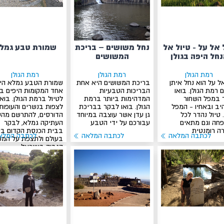
 אל על - טיול אל
נחל משושים – בריכת
שמורת טבע גמל
חל היפה בגולן
המשושים
רמת הגולן
רמת הגולן
רמת הגולן
ל על הוא נחל איתן
בריכת המשושים היא אחת
שמורת הטבע גמלא הי
 רמת הגולן. בואו
הבריכות הטבעיות
אחד המקומות היפים בי
 במפל השחור
המדהימות ביותר ברמת
לטיול ברמת הגולן. בואו
ב ובאחיו - המפל
הגולן. בואו לבקר בבריכת
לצפות בנשרים והעופות
 טיול נהדר לכל
גן עדן אשר עוצבה במיוחד
הדורסים, להתרשם מהע
חה וגם מתאים
עבורכם על ידי הטבע
העתיקה גמלא, לבקר
רה רומנטית
בבית הכנסת הקדום בי
לכתבה המלאה
לכתבה המלאה
לכתבה המלא
בעולם ולתצפת על המפ
הגבוה בישראל