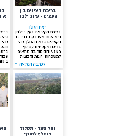
בריכת קצינים בין
בר
העצים - עין ג’ילבון
אור
רמת הגולן
בריכת הקצינים בעין ג’ילבון
בריכת
היא אחת מארבעת בריכות
היא מ
הקצינים ברמת הגולן. זוהי
זוהי 
בריכה מקסימה עם נוף
המטו
משגע והביקור בה מתאים
ברמת 
למשפחות, זוגות וקבוצות
עבור 
ביקור
לכתבה המלאה
נחל סער - מסלול
פאר
מומלץ לחורף