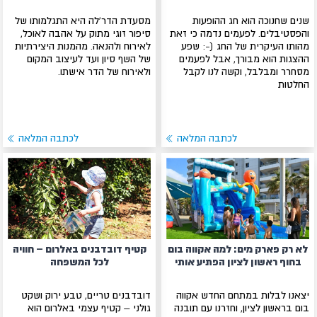
שנים שחנוכה הוא חג ההופעות
מסעדת הדר'לה היא התגלמותו של
והפסטיבלים. לפעמים נדמה כי זאת
סיפור זוגי מתוק על אהבה לאוכל,
מהותו העיקרית של החג (-: שפע
לאירוח ולהנאה. מהמנות היצירתיות
ההצגות הוא מבורך, אבל לפעמים
של השף סיון ועד לעיצוב המקום
מסחרר ומבלבל, וקשה לנו לקבל
ולאירוח של הדר אישתו.
החלטות
לכתבה המלאה
לכתבה המלאה
לא רק פארק מים: למה אקווה בום
קטיף דובדבנים באלרום – חוויה
בחוף ראשון לציון הפתיע אותי
לכל המשפחה
יצאנו לבלות במתחם החדש אקווה
דובדבנים טריים, טבע ירוק ושקט
בום בראשון לציון, וחזרנו עם תובנה
גולני – קטיף עצמי באלרום הוא