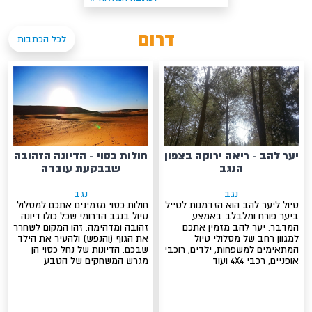
דרום
לכל הכתבות
יער להב - ריאה ירוקה בצפון
חולות כסוי - הדיונה הזהובה
הנגב
שבבקעת עובדה
נגב
נגב
טיול ליער להב הוא הזדמנות לטייל
חולות כסוי מזמינים אתכם למסלול
ביער פורח ומלבלב באמצע
טיול בנגב הדרומי שכל כולו דיונה
המדבר. יער להב מזמין אתכם
זהובה ומדהימה. זהו המקום לשחרר
למגוון רחב של מסלולי טיול
את הגוף (והנפש) ולהעיר את הילד
המתאימים למשפחות, ילדים, רוכבי
שבכם. הדיונות של נחל כסוי הן
אופניים, רכבי 4X4 ועוד
מגרש המשחקים של הטבע