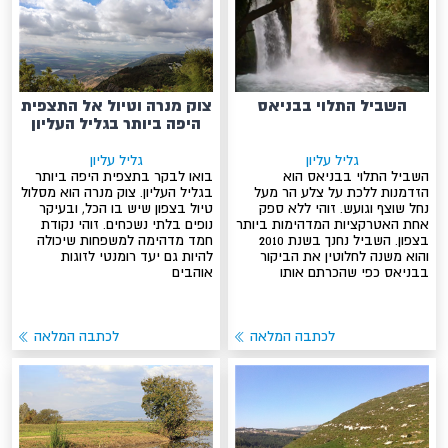
השביל התלוי בבניאס
צוק מנרה וטיול אל התצפית
היפה ביותר בגליל העליון
גליל עליון
גליל עליון
השביל התלוי בבניאס הוא
בואו לבקר בתצפית היפה ביותר
הזדמנות ללכת על צלע הר מעל
בגליל העליון. צוק מנרה הוא מסלול
נחל שוצף וגועש. זוהי ללא ספק
טיול בצפון שיש בו הכל, ובעיקר
אחת האטרקציות המדהימות ביותר
נופים בלתי נשכחים. זוהי נקודת
בצפון. השביל נחנך בשנת 2010
חמד מדהימה למשפחות שיכולה
והוא משנה לחלוטין את הביקור
להיות גם יעד רומנטי לזוגות
בבניאס כפי שהכרתם אותו
אוהבים
לכתבה המלאה
לכתבה המלאה