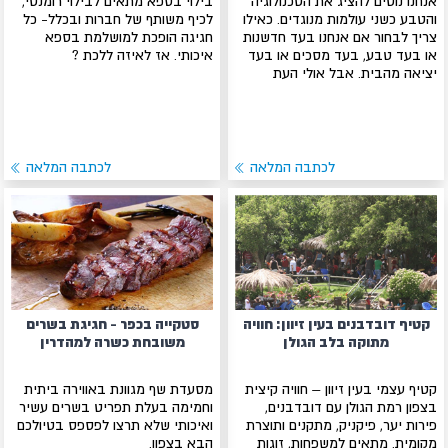
אנחנו נוטים להציג את הטכנולוגיה
בילוי בספא מתאים לבילוי רומנטי,
והטבע כשני עולמות מנוגדים. כאילו
לכיף משותף של חברות ובכלל- כל
צריך לבחור אם אנחנו בעד חדשנות
חגיגה הופכת למושלמת בספא
או בעד טבע, בעד מסכים או בעד
איכותי. אז לאיזה ללכת ?
יציאה מהבית. אבל אולי העת
לכתבה המלאה
לכתבה המלאה
קטיף דובדבנים בעין זיוון: חוויה
סטקייה בכפר - חגיגת בשרים
מתוקה בלב הגולן
משובחת כשרה למהדרין
קטיף עצמי בעין זיוון – חוויה קיצית
מסעדת שף מגוונת באווירה ביתית
בצפון רמת הגולן עם דובדבנים,
וחמימה בעלת תפריט בשרים עשיר
פירות יער, פיקניק, מתקנים ותוצרת
ואיכותי שלא תרצו לפספס בטיולכם
מקומית. מתאים למשפחות, זוגות
הבא בצפון.