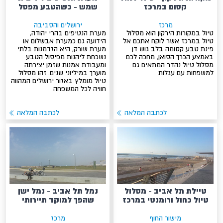
קסום במרכז
שמש - כשהטבע מפסל
מרכז
ירושלים והסביבה
טיול במקורות הירקון הוא מסלול
מערת הנטיפים בהרי יהודה,
טיול במרכז אשר לוקח אתכם אל
הידועה גם כמערת אבשלום או
פינת טבע קסומה בלב גוש דן.
מערת שורק, היא הזדמנות בלתי
באמצע הכרך הסואן, מחכה לכם
נשכחת ליהנות מפיסול הטבע
מסלול טיול נהדר המתאים גם
ומעבודת אמנות שזמן יצירתה
למשפחות עם עגלות
מוערך במיליוני שנים. זהו מסלול
טיול מומלץ באזור ירושלים המהווה
חוויה לכל המשפחה
לכתבה המלאה
לכתבה המלאה
טיילת תל אביב - מסלול
נמל תל אביב - נמל ישן
טיול כחול ורומנטי במרכז
שהפך למוקד תיירותי
מישור החוף
מרכז