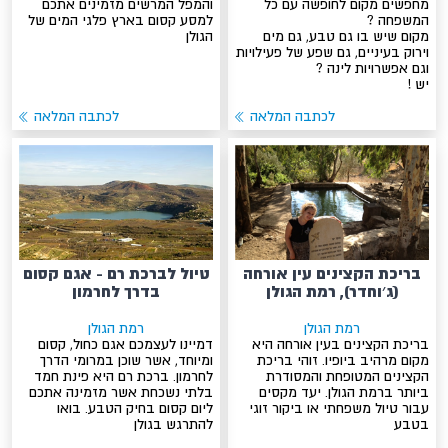
מחפשים מקום לחופשה עם כל
והמפל המרשים מזמינים אתכם
המשפחה ?
למסע קסום בארץ פלגי המים של
מקום שיש בו גם טבע, גם מים
הגולן
וירוק בעיניים, גם שפע של פעילויות
וגם אפשרויות לינה ?
יש !
לכתבה המלאה
לכתבה המלאה
בריכת הקצינים עין אורחה
טיול לברכת רם - אגם קסום
(ג׳וחדר), רמת הגולן
בדרך לחרמון
רמת הגולן
רמת הגולן
בריכת הקצינים בעין אורחה היא
דמיינו לעצמכם אגם כחול, קסום
מקום מרהיב ביופיו. זוהי בריכת
ומיוחד, אשר שוכן במרומי הדרך
הקצינים המטופחת והמסודרת
לחרמון. ברכת רם היא פינת חמד
ביותר ברמת הגולן. יעד מקסים
בלתי נשכחת אשר מזמינה אתכם
עבור טיול משפחתי או ביקור זוגי
ליום קסום בחיק הטבע. בואו
בטבע
להתרגש בגולן