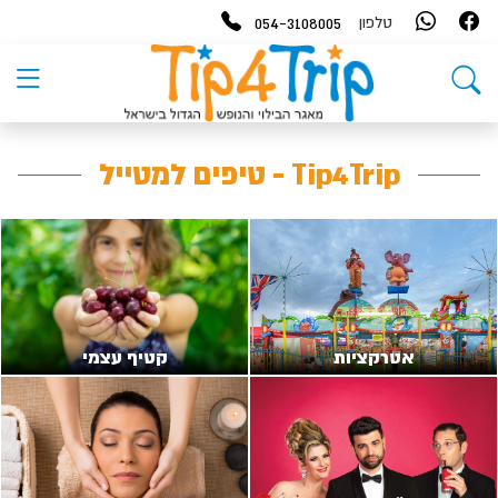
054-3108005
טלפון
Tip4Trip - טיפים למטייל
אטרקציות
קטיף עצמי