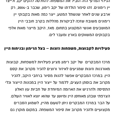
הגילוי המדעי הזה הוביל את המשפחה להחלטה להקים יקב ולייצר
יין רימונים. זהו סיפור הולדתו של יקב רימון, שכבר ב-2004, רק
ארבע שנים לאחר שנשתל המטע, ייצר כמה מאות בקבוקי יין
רימונים משובח שזכה לביקורות מהללות בקרב חובבי היין
המושבעים ואנשי המקצוע בתחום. מאז, היקב מייצר מאות אלפי
בקבוקים המשווקים בארץ ומעבר לים.
פעילויות לקבוצות, משפחות וזוגות – בצל הרימון ובניחוח היין
מרכז המבקרים של יקב רימון מציע פעילויות למשפחות, קבוצות
מאורגנות וזוגות שמגיעים לאיזור ורוצים להכיר מקרוב את קסם
היין. במרכז המבקרים אפשר להנות מסיור ברחבי היקב, להכיר
מקרוב את בוסתן העצים, ללמוד על ייצור היין במכונות הייצור וכלי
התסיסה ולהרגיש את הארומה המיוחדת של חביות עץ האלון
הצרפתי שבהן מאוחסן היין ומיושן עד שהוא יוצא לאוויר העולם.
על הבר במרכז המבקרים ניתן לטעום מהיין, לשמוע הסברים
מקצועיים ולהכיר מקרוב את סיפור המשפחה. במקום מוקרן גם