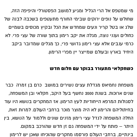
מי שמטפס אל הרי הגליל ומגיע למושב הפסטורלי והיפיפה הזה,
שחולש על נופים ירוקים שבימי החורף מתעטפים בשכבה לבנה של
שלג או בטל קריר ונעים שמחדש את הכל ובקיץ מכוסים בשמיים
כחולים וענני נוצה, מגלה את יקב רימון בתוך שורה של עצי פרי. לא
כרמי ענבים אלא עצי רימון גדושי פרי, כך מגלים שמדובר ביקב
היחיד בארץ ובעולם שמייצר יין מפרי הרימון.
כשחקלאי מתעורר בבוקר עם חלום חדש
משפחת נחמיאס מגדלת עצים נשירים במושב כרם בן זמרה כבר
שנים ארוכות. בשנת 2000 נחשף בעל היקב, חקלאי ובן המשפחה,
לסגולות המרפא הייחודיות לעץ הרימון. אז המחקרים בנושא היו עוד
בחיתוליהם והרימון לא היה מוצר מוכר ברחבי העולם. למרות זאת,
החלה המשפחה לגדל עצי רימון מזנים שונים וללמוד על הנושא, בין
היתר – פותח על ידי המשפחה גם זן חדש שהורכב במקום.
בינתיים, ברחבי העולם פורסמו מחקרים שהוכיחו שאכן יש לרימון