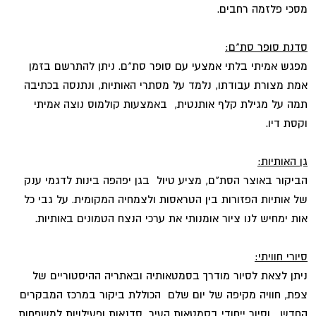
מסכי פלזמה רחבים.
סדנת סופר סת"ם:
מפגש אמיתי בלתי אמצעי עם סופר סת"ם. ניתן להתרשם בזמן
אמת מצורת עבודתו, נלמד על מסתרי האותיות, ונתנסה בכתיבה
תמה על מגילת קלף אותנטית, באמצעות קולמוס נוצה אמיתי
וקסת דיו.
גן האותיות:
הביקור באוצר הסת"ם, מציע טיול בגן יפהפה בינות לדגמי ענק
של אותיות הפזורות בין הטראסות ולצמחיה המקומית. על גבי כל
אות ימחיש לנו ציור אומנותי את ערכי הנצח הטמונים באותיות.
סיורי חוויתי:
ניתן לצאת לסיור מודרך בסמטאותיה ובאתריה ההיסטוריים של
צפת, חוויה מקיפה של יום שלם הכוללת ביקור במרכז המבקרים
החדש, וסיור ייחודי בסמטאות העיר, סדנאות ופעילויות למשפחות