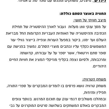
לילדים
, מיצגים, משחקים ומפגש עם סופר סת"ם אמיתי.
החוויה באוצר הסתם כוללת:
מיצב חוויתי על חושי:
על מסך ענקי 180 מעלות נעבור לאורך ההיסטוריה של תחילת
הכתיבה וההיסטוריה של האותיות העבריות הקדומות החל מבריאת
העולם ועד ימנו, ביקור במפעל העורות וצפייה בייצור גווילי עור
המשמשים כקלף עליו נכתבים מוצרי הסת"ם. נמשיך בפגישה עם
סופר סתם וירטואלי, אשר יספר על על עבודתו, קדושתה
ומרכבותה, ולסיום נצפה בקליף מוזיקלי המציג את חוויות החיים
היהודיים.
משחק הטרוויה:
משחק טרוויה נושא פרסים בו לומדים המבקרים על ספרי התורה,
תפילין ומזוזות,
ובמהלכו משולבים דגמי ענק עם תוכנם המרגש. בנוסף צופים
המבקרים באולם המשחקים בשלושה סרטים המוקרנים על גבי