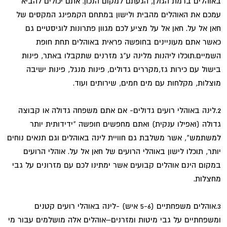
באוהלים ברמת הגולן, הגעתם למקום הנכון. אתם יכולים להביא
עמכם את האוהלים מהבית ולישון במתחם הקמפינג המקסים של
חאן אל על. חאן אל על מציע לכם מגוון פתרונות לוגיסטיים גם
כאשר אתם מעוניינים בחופשה פראית באוהלים תחת חופת
השמיים.תוכלו ליהנות מלינה ע"ג מזרנים שתקבלו באתר, פינות
בישול עם כירות גז,מקררים גדולים, פינות מנגל, פינות ישיבה
מוצלות, מקלחות עם מים חמים, שירותים ועוד.
2.לינה באוהלי רועים גדולים- אם אתם משפחה גדולה או קבוצה
גדולה (ואפילו ענקית) ואתם מחפשים חופשה "ידידותית יותר
למשתמש", אשר משלבת גם חוויית לינה באוהלים וגם תנאים נוחים
יותר, תוכלו לישון באוהלי הרועים של חאן אל על. אוהלי הרועים
במקום הינם אוהלים קבועים אשר ימתינו לכם עם מזרונים על גבי
מחצלות.
3.אוהלים משפחתיים (5-6 איש) -לינה באוהלי רועים קטנים
ומשפחתיים על גבי מיטות ומזרנים–אוהלים אלה מושלמים עבור מי