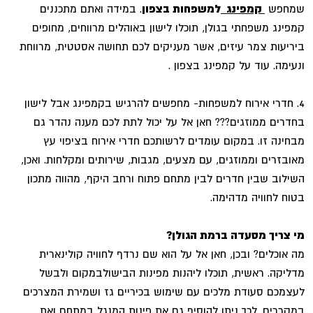
שמחפש
קמפינג
למשפחות בצפון
. במידה ואתם מתכננים
קמפינג משפחתי בגולן, תוכלו לישון באוהלים מרווחים, מחופים
ביריעות צמר עיזים, אשר מעניקים לכם תחושה אסטטית, מרווחת
ונעימה. עוד על קמפינג בצפון .
4. חדרי אירוח למשפחות- מחפשים להרגיש בקמפינג אבל לישון
בחדרים ממוזגים??? חאן אל על יכול לתת לכם מענה נהדר גם
מבחינה זו. במקום עומדים לרשותכם חדרי אירוח בציפוי עץ
מאובזרים וממוזגים, עם מצעים, מגבות, שירותים ומקלחות. ואכן,
השילוב שבין חדרים לבין מתחם פתוח ורחב היקף, מהווה מתכון
בטוח לחוויה מדהימה.
מי צריך מסעדה ברמת הגולן?
מה אוכלים? ובכן, חאן אל על הוא שם נרדף לחוויה קולינארית
מדליקה. ראשית, תוכלו ליהנות מפינות הבישולבמקום ולבשל
לעצמכם סעודת מלכים עם שימוש בכיריים גז ושמירת המצרכים
במקררים. לכך ניתן להוסיף גם את פינות המנגל במתחם ואת