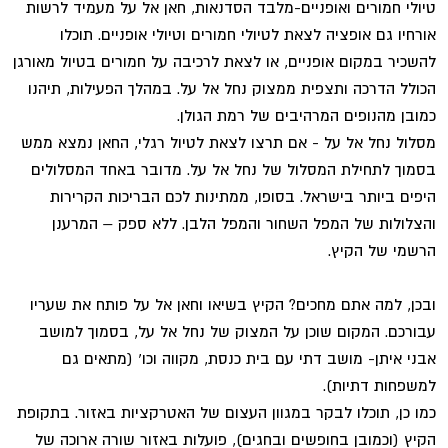
טיולי חמורים ואופניים-מלבד הסדנאות, חאן אל על מעמיד לרשות
אורחיו גם אופציה לצאת לטיולי חמורים וטיולי אופניים. תוכלו
להשכיר במקום אופניים, או לצאת לרכיבה על חמורים בטיול מאורגן
הכולל הדרכה ותצפית ממצוק נחל אל על. במהלך הפעילות, תיהנו
כמובן מהנופים המרהיבים של רמת הגולן.
מסלול נחל אל על - אם תרצו לצאת לטיול רגלי, החאן נמצא ממש
בסמוך לתחילת המסלול של נחל אל על. מדובר באחד המסלולים
היפים ביותר בישראל. בסופו, ממתינות לכם הבריכות הקרירות
והצלולות של המפל השחור והמפל הלבן. ללא ספק – המרענן
הרשמי של הקיץ.
ובכן, למה אתם מחכים? הקיץ בשיאו וחאן אל על פותח את שעריו
עבורכם. המקום שוכן על המצוק של נחל אל על, בסמוך למושב
אבני איתן- מושב דתי עם בית כנסת, מקווה וכו' (מתאים גם
למשפחות דתיות).
כמו כן, תוכלו לבקר במגוון העצום של האטרקציות באזור. בתקופת
הקיץ (וכמובן בחופשים ובחגים), פועלות באזור שורה ארוכה של