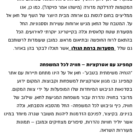
המקומות להדלקת מדורה (מישהו אמר פויקה?). כמו כן, אנו
ממליצים בחום לנסות גם ארוחה מבית היוצר של השף של חאן אל
על. המטבח של החאן מגיש ארוחות עשירות וססגוניות. החל
מסעודת שטח קלאסית וכלה בקייטרינג יוקרתי לאירועים. הכל
בהתאם לרוח החופשה ובתיאום מראש. כמובן שעומדות לרשותכם
גם שלל
מסעדות ברמת הגולן
אשר תוכלו לבקר בהן באזור.
קמפינג עם אטרקציות – חוויה לכל המשפחה
"הנחיה משימתית בטבע"- חאן אל על הינו מתחם תיירות עם אתר
קמפינג ובו מגוון אטרקציות למשפחות וקבוצות. המקום ידוע
בסדנאות הגיבוש המיוחדות שלו המופעלות על ידי צוות המקום.
מדובר בחוויה נהדרת עבור משפחות המגיעות לחאן. שילוב של
חוויה, כיף וגיבוש לכל המשפחה- החל מהסבא והסבתא, וכלה
בנינים. בקיצור, לפניכם הזדמנות ליהנות משובר שגרה מיוחד במינו
אשר יוליד חוויות נהדרות, סיפורים מצחיקים וכמובן – תמונות
מעוררות השראה.