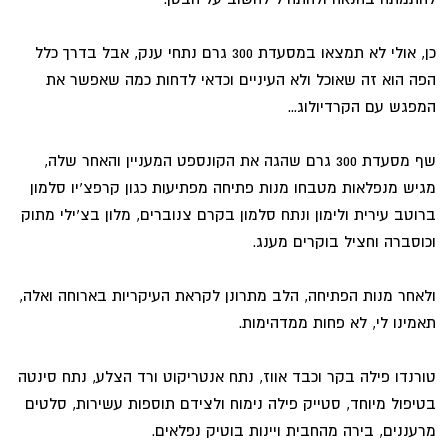
כן, אולי לא תמצאו במסעדת 300 גרם נתחי ענק, אבל בדרך כלל
הפה הוא זה שאוכל ולא העיניים וכדאי לדחות כמה שאפשר את
המפגש עם הקרדיולוג...
שף מסעדת 300 גרם שהגה את הקונספט המעניין והאחר שלה,
מגיש מנפלאות מטבחו מנות פתיחה מפתיעות כגון קרפצ'יו סלמון
ברוטב עירית ולימון ונתח סלמון בקרם צנוברים, מלון בצ'ילי מתוק
וכוסברה וחציל בוקרים מענג.
ולאחר מנות הפתיחה, הלב מתרונן לקראת העיקריות בארוחה ואלה,
תאמינו לי, לא פחות ממדהימות.
טורנדו פילה בקר וכבד אווז, נתח אנטריקוט ורד הצלע, נתח סינטה
בטיפול מיוחד, סטייק פילה נימוח ולצידם תוספות עשירות, סלטים
מרעננים, בירה מהחבית ויינות בוטיק נפלאים.