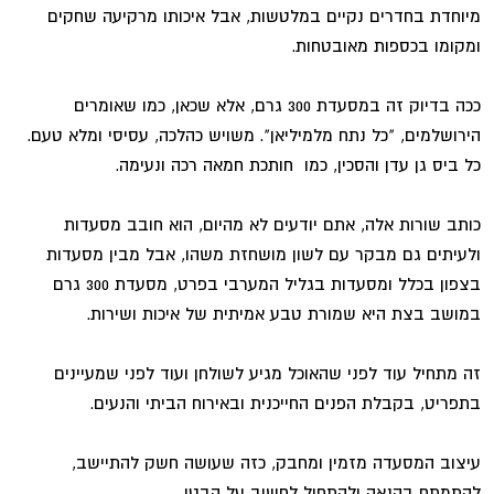
מיוחדת בחדרים נקיים במלטשות, אבל איכותו מרקיעה שחקים
ומקומו בכספות מאובטחות.
ככה בדיוק זה במסעדת 300 גרם, אלא שכאן, כמו שאומרים
הירושלמים, "כל נתח מלמיליאן". משויש כהלכה, עסיסי ומלא טעם.
כל ביס גן עדן והסכין, כמו חותכת חמאה רכה ונעימה.
כותב שורות אלה, אתם יודעים לא מהיום, הוא חובב מסעדות
ולעיתים גם מבקר עם לשון מושחזת משהו, אבל מבין מסעדות
בצפון בכלל ומסעדות בגליל המערבי בפרט, מסעדת 300 גרם
במושב בצת היא שמורת טבע אמיתית של איכות ושירות.
זה מתחיל עוד לפני שהאוכל מגיע לשולחן ועוד לפני שמעיינים
בתפריט, בקבלת הפנים החייכנית ובאירוח הביתי והנעים.
עיצוב המסעדה מזמין ומחבק, כזה שעושה חשק להתיישב,
להתמתח בהנאה ולהתחיל לחשוב על הבטן.