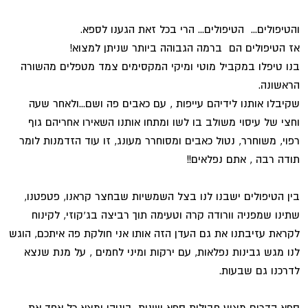
והטיפולים... הטיפולים... הרי בכל זאת הגענו לספא.
אז הטיפולים הם ברמה הגבוהה ביותר שניתן למצוא!
בנו טיפלו במקביל מוטי ומיקי המקסימים צמד מטפלים מהשורה
הראשונה.
שקיבלו אותנו לידיהם עייפות , עם כאבים פה ושם...ולאחר שעה
וחצי של עיסוי משולב בו לשו ומתחו אותנו השאירו אחריהם גוף
רפוי, משוחרר, נטול כאבים ומסוחרר מעונג, זו עוד הזדמנות לומר
תודה רבה , אתם נפלאים!!
בין הטיפולים ישבנו לנו בצל השמשיות שבחצר קראנו, פטפטנו,
שתינו שמפניה וורודה קרה וטעימה תוך רביצה בג'קוזי, לקינוח
לקראת עזיבתנו את גם העדן הזה אותו אני חולקת פה איתכם, הוגש
לנו מגש גבינות נפלאות, עם ירקות ומיני לחמים , על מנת שנצא
לדרכנו גם שבעות.
ספא הדרים מציע חבילות ספא שונות, ביניהן ימצא כל אחד את