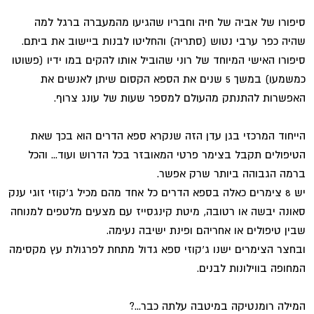
סיפורו של אביה של חיה וחבריו שהגיעו מהמעברה ברגל למה
שהיה כפר ערבי נטוש (סתריה) והחליטו לבנות ביישוב את ביתם.
סיפורו האישי המיוחד של רוני שהוביל אותו להקים במו ידיו (פשוטו
כמשמעו) במשך 5 שנים את הספא הקסום שיתן לאנשים את
האפשרות להתנתק מהעולם למספר שעות של עונג צרוף.
הייחוד המרכזי בגן עדן הזה שנקרא ספא הדרים הוא בכך שאת
הטיפולים תקבל בצימר פרטי המאובזר בכל הדרוש ועוד... והכל
ברמה הגבוהה ביותר שרק אפשר.
יש 8 צימרים כאלה בספא הדרים כל אחד מהם מכיל ג'קוזי זוגי ענק
סאונה יבשה או רטובה, מיטת קינגסייז עם מצעים מלטפים למנוחה
שבין טיפולים או אחריהם ופינת ישיבה נעימה.
ובחצר הצימרים ישנו ג'קוזי ספא גדול מתחת לפרגולת עץ מקסימה
המחופה בווילונות לבנים.
המילה רומנטיקה במיטבה עלתה כבר...?