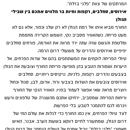
המרתקים של צוות "פלגי בזלת".
אירוסים, סחלבים, רקפות וחיות בר מלווים אתכם בין שבילי
הגולן
החורף מביא איתו אל רמת הגולן לא רק שלג וכפור, אלא גם לא
מעט פריחה. כשהאוויר מסביב נקי, השמש הקרירה מחממת
ומלטפת והגשם שזה עתה ירד מרווה את האדמה, פורחים סחלבים
יפיפיים ואירוסים נהדרים על משעולי דרום הרמה.
טיולי הפריחה לוקחים את המשתתפים בהם אל שדות הפרחים, אל
היערות ושמורות הטבע בהן מופיעה פריחת החורף וצובעת את הגולן
בצבעים נהדרים. רקפות, כלניות, נרקיסים ריחניים, סחלבים
ואירוסים צובעים את השדות בצבעי ורוד, אדום, לבן, סגול וכחול
ויוצרים מראה שאי אפשר לעמוד בפניו. האוויר הנקי של החורף
וריחות הפריחה שמסביב, ירחיקו אתכם מהשגרה של טלפונים ורעש
ויגרמו לכם להתמכר לטבע. בלי הפרעות.
לצד טיולי הפרחים, אין כמו החורף כדי לגלות את עולם החי של
דרום הגולן, שמתעורר לחיים דווקא בשעות הערב. אבנר, האיש
מאחורי "פלגי בזלת" יוביל אתכם אל העולם הנסתר של דרום הגולן