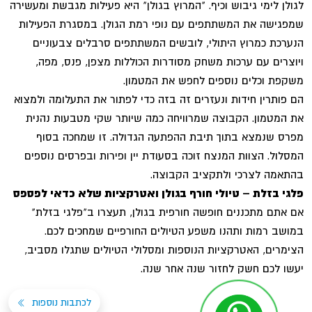
לגולן לימי גיבוש וכיף. "המרוץ בגולן" היא פעילות מגבשת ומעשירה
שמפגישה את המשתתפים עם נופי רמת הגולן. במסגרת הפעילות
הנערכת כמרוץ היתולי, לובשים המשתתפים סרבלים צבעוניים
ויוצרים עם ערכות משחק מסודרות הכוללות מצפן, פנס, מפה,
משקפת וכלים נוספים לחפש את המטמון.
הם פותרין חידות ונעזרים זה בזה כדי לפתור את התעלומה ולמצוא
את המטמון. הקבוצה שמרוויחה כמה שיותר שקי מטבעות נהנית
מפרס שנמצא בתוך תיבת ההפתעה הגדולה. זו שמחכה בסוף
המסלול. הצוות המנצח זוכה בסעודת יין ופירות ובפרסים נוספים
בהתאמה לצרכי ולתקציב הקבוצה.
פלגי בזלת – טיולי חורף בגולן ואטרקציות שלא כדאי לפספס
אם אתם מתכננים חופשה חורפית בגולן, תעצרו ב"פלגי בזלת"
במושב רמות ותהנו משפע הטיולים החורפיים שמחכים לכם.
הצימרים, האטרקציות הנוספות ומסלולי הטיולים שתגלו מסביב,
יעשו לכם חשק לחזור שנה אחר שנה.
לכתבות נוספות