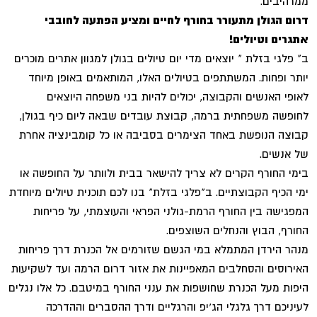
ממרהיבים.
דרום הגולן מתעורר בחורף לחיים ומציע הפתעה לחובבי
אתגרים וטיולים!
ב" פלגי בזלת " יוצאים מדי יום טיולים בגולן למגוון אתרים מוכרים
יותר ופחות. המשתתפים בטיולים האלו, המותאמים באופן מיוחד
לאופי האנשים והקבוצה, יכולים להיות בני משפחה היוצאים
לחופשה משפחתית ברמה, קבוצת עובדים שבאה ליום כיף בגולן,
קבוצה הנופשת באחד הצימרים בסביבה או כל קומבינציה אחרת
של אנשים.
בימי החורף הקרים לא צריך להישאר בבית ולוותר על החופשה או
ימי הכיף הקבוצתיים. ב"פלגי בזלת" בנו לכם תוכנית טיולים מיוחדת
המפגישה בין החורף הרמת-גולני הפראי והעוצמתי, על פריחות
החורף, הבוץ והנחלים השוצפים.
מנהר הירדן המתמלא במי הגשם שזורמים אל הכנרת דרך פריחות
האירוסים והסחלבים המאפיינות את אזור דרום הרמה ועד לשקיעות
היפות מעל הכנרת שחושפות את ענני החורף במיטבם. כל אלו נגלים
לעיניכם דרך גלגלי הג'יפ והרגליים ודרך ההסברים וההדרכה