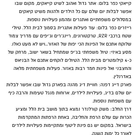
קייאקי כפר בלום: אתר גדול ואהוב לשיט קייאקים, מקום שבו
אפשר לבלות יום שלם עם כל הילדים ולהנות משיט קיאקים
במסלולים משפחתיים ואתגרים ומהמון פעילויות נוספות.
רייזרים כפר בלום: עוד פעילות אתגרית בסמוך לבית הלל. טיולי
שטח ברכבי RZR, טרקטורונים, ריינג'רים וג'יפים עם מדריך צמוד
שלוקח אתכם אל הפינות הכי יפות של האזור...ויש לא מעט כאלו.
מסע באיזי: טיול משפחתי בג'יפ שמתחיל בשאר ישוב, מרחק של
כ-4 קילומטרים מבית הלל. הטיולים לוקחים אתכם אל הבניאס
והחצבני ואל פינות חמד רבות באזור. פעילות משפחתית מלאה
באדרנלין.
פארק דייג דפנה: חוויית דיג מהנה בפארק גדול שבו אפשר לבלות
יום שלם בדיג, פעילויות לילדים, ארוחות מנגל טעימות והרבה כיף
עם משפחות נוספות.
דרך החלב: משק קורלנדר נמצא בתוך מושב בית הלל ומציע
הכרות עם עולם הרפת והחליבה, באחת הרפתות המתקדמות
בישראל. במקום יש גם פינת ליטוף ומתקיימות פעילויות לילדים
לאורך כל ימות השנה.