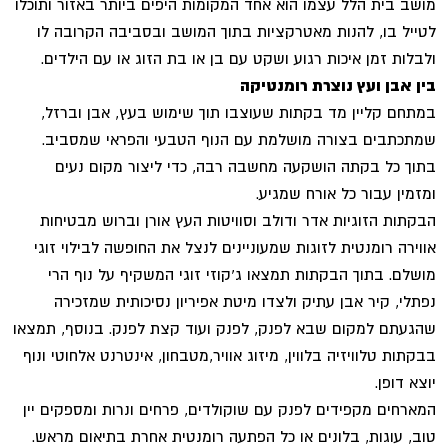
מושב בית הלל עצמו הוא אחד המקומות היפים ביותר באזור ותוכלו
לטייל בו, להנות מאטרקציות בתוך המושב ובסביבה הקרובה לו
ולבלות זמן איכות רגוע ושקט עם בן או בת הזוג או עם הילדים.
בין אבן ועץ נוצרת רומנטיקה
במתחם קליין מד בקתות שעוצבו תוך שימוש בעץ, אבן וברזל,
שמתכתבים בצורה מושלמת עם הנוף הטבעי והפראי שמסביב.
בתוך כל בקתה הושקעה מחשבה רבה, כדי ליצור מקום נעים
ומזמין עבור כל אורח שמגיע.
הבקתות הזוגיות אדר ודולב וסוויטות העץ אורן וברוש מבטיחות
אווירה רומנטית לזוגות שמעוניינים לנצל את החופשה לבילוי זוגי
מושלם. בתוך הבקתות תמצאו ג'קוזי זוגי המשקיף על נוף הרי
נפתלי, קיר אבן עתיק ולצדו מיטת אפיריון נסיכותית שמזכירה
שהגעתם למקום שבא לפנק, לפנק ועוד קצת לפנק. בנוסף, תמצאו
בבקתות טלוויזיה בלווין, מיזוג אוויר,מטבחון, אינטרנט אלחוטי ונוף
יוצא דופן.
המארחים מקפידים לפנק עם שוקולדים, פרחים ונרות ומספקים יין
טוב, עוגות, בלונים או כל הפתעה רומנטית אחרת בתיאום מראש.