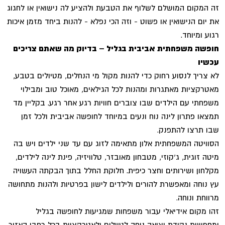
זה המקום המושלם לשלוף את הטבעת ולהציע לה נישואין או לחגוג
את יום הנישואין או פשוט - וזה הכי נפלא - להנות ביחד מזמן איכות
רגוע ומיוחד.
חופשה משפחתית אביבית בגליל – בדיוק מה שאתם צריכים
עכשיו
לא צריך לנסוע רחוק כדי להנות מקול מי הנחלים, מטיולים בטבע,
מאטרקציות מאתגרות ומהנות לכל הגילאים, מאוכל טוב ומבילוי
משפחתי עם הילדים שבו צוברים חוויות רגע אחר רגע. בקליין מד
תמצאו פתרון לינה נוח ונעים במיוחד לחופשה אביבית ולכל זמן
שבו תרצו להתפנק.
הסוויטה המשפחתית אלון מתאימה לזוג עם עד שני ילדים ויש בה
מיטה זוגית, ג'קוזי, מטבחון מאובזר, טלוויזיה, פינת לינה לילדים,
מקלחון ושירותים וחצר כיפית. חלוקת החלל בתוך הבקתה העשויה
עץ נוחה ומאפשרת להורים ולילדים לישון בפרטיות ולהנות מתחושה
מרווחת ונוחה.
זהו מקום אידיאלי עבור משפחות שמגיעות לחופשה בגליל
ומחפשות נקודת יציאה נוחה לטיולים ולאטרקציות בכל רחבי האזור.