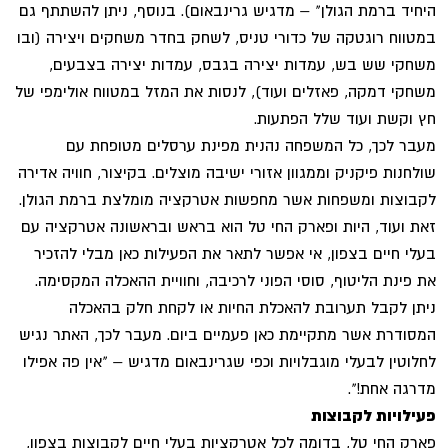
היחיד ברמת הגולן" – מדגיש גרינבאום). בנוסף, ניתן להשתתף גם
במטווח רוגטקה של כדורי טניס, לשחק בחדר משחקים ויצירה (ובו
משחקי שש בש, עמדות יצירה בגבס, עמדות יצירה בצבעים,
משחקי דמקה, פאזלים ועוד), לנסות את המזל במטווח אולימפי של
חץ וקשת ועוד שלל הפתעות.
מעבר לכך, כל המשפחה נהנית מפינת ערסלים מטופחת עם
שולחנות פיקניק וממגוון אזורי ישיבה מוצלים. בקיצור, חוויה אדירה
לקבוצות ומשפחות אשר מחפשות אטרקציה מומלצת ברמת הגולן.
זאת ועוד, היות ופארק החי טל הוא בראש ובראשונה אטרקציה עם
בעלי חיים בצפון, אי אפשר לתאר את הפעילות כאן מבלי להזכיר
את פינת הליטוף, סוסי הפוני לרכיבה, וחוויית ההאכלה המקסימה.
ניתן לקבל תערובת להאכלת החיות או לקחת חלק בהאכלה
המסודרת אשר מתקיימת כאן פעמיים ביום. מעבר לכך, האתר נגיש
לחלוטין לבעלי מוגבלויות וכפי שגרינבאום מדגיש – "אין פה אפילו
מדרגה אחת!".
פעילויות לקבוצות
פארק החי טל, בדומה לכל אטרקציות בעלי חיים לקבוצות בצפון,