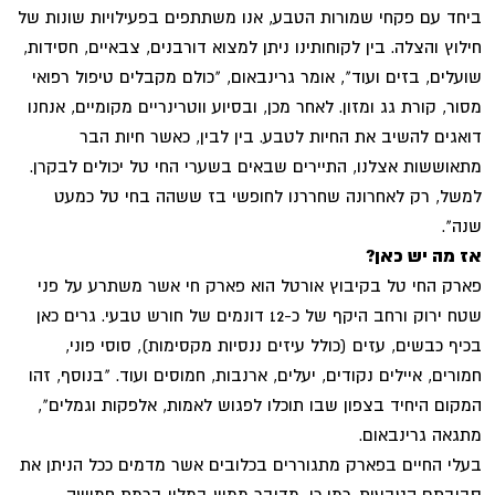
ביחד עם פקחי שמורות הטבע, אנו משתתפים בפעילויות שונות של
חילוץ והצלה. בין לקוחותינו ניתן למצוא דורבנים, צבאיים, חסידות,
שועלים, בזים ועוד", אומר גרינבאום, "כולם מקבלים טיפול רפואי
מסור, קורת גג ומזון. לאחר מכן, ובסיוע ווטרינריים מקומיים, אנחנו
דואגים להשיב את החיות לטבע. בין לבין, כאשר חיות הבר
מתאוששות אצלנו, התיירים שבאים בשערי החי טל יכולים לבקרן.
למשל, רק לאחרונה שחררנו לחופשי בז ששהה בחי טל כמעט
שנה".
אז מה יש כאן?
פארק החי טל בקיבוץ אורטל הוא פארק חי אשר משתרע על פני
שטח ירוק ורחב היקף של כ-12 דונמים של חורש טבעי. גרים כאן
בכיף כבשים, עזים (כולל עיזים ננסיות מקסימות), סוסי פוני,
חמורים, איילים נקודים, יעלים, ארנבות, חמוסים ועוד. "בנוסף, זהו
המקום היחיד בצפון שבו תוכלו לפגוש לאמות, אלפקות וגמלים",
מתגאה גרינבאום.
בעלי החיים בפארק מתגוררים בכלובים אשר מדמים ככל הניתן את
סביבתם הטבעית. כמו כן, מדובר ממש במלון ברמת חמישה