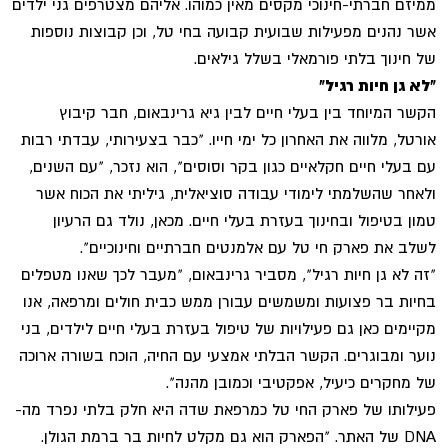
ממיזם חברתי-חינוכי מקסים מאין כמוהו. אליהם מצטרפים גני ילדים
אשר נהנים מפעילות שבועית קבועה בחי טל, וכן קבוצות נוספות
של חינוך בלתי פורמאלי בשלל גילאים.
"לא גן חיות רגיל"
הקשר המיוחד בין בעלי חיים לבין גיא גרינבאום, חבר קיבוץ
אורטל, מלווה את האחרון כל ימי חייו. "כבר בצעירותי, עבדתי רבות
עם בעלי חיים חקלאיים כגון בקר וסוסים", הוא נזכר, "עם השנים,
ולאחר שהשלמתי לימודי עבודה סוציאלית, גיליתי את הכוח אשר
טמון בטיפול ובחינוך בעזרת בעלי חיים. מכאן, נולד גם הרעיון
לשלב את פארק חי טל עם אלמנטים חברתיים וחינוכיים".
"זה לא גן חיות רגיל", מסביר גרינבאום, "מעבר לכך שאנו מטפלים
בחיות בר פצועות ומשמשים עבורן ממש כבית חולים ומרפאה, אנו
מקיימים כאן גם פעילויות של טיפול בעזרת בעלי חיים לילדים, בני
נוער ומבוגרים. הקשר הבלתי אמצעי עם החיה, הוכח בשורה ארוכה
של מחקרים כיעיל, אפקטיבי וכמובן מהנה".
פעילותו של פארק החי טל כמרפאת שדה היא חלק בלתי נפרד מה-
DNA של האתר. "הפארק הוא גם מקלט לחיות בר ברמת הגולן.