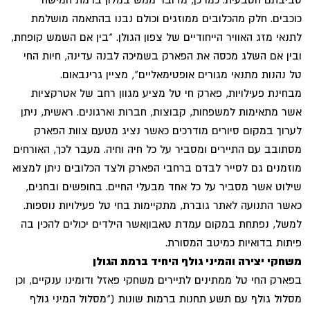
כוכבים. חלק מהכלובים ממוזגים וכולם נבנו בהתאמה מושלמת
לתנאי מזג האוויר הייחודיים של צפון הגולן. "בין אם השמש קופחת,
ובין אם השלג מכסה את הפארק בשמיכה לבנה עדינה, חיות החי
טל נהנות מתנאי מגורים אופטימאליים", מציין גרינבאום.
מבחינת פעילויות, פארק חי טל מציע מגוון רחב של אטרקציות
אשר מתאימות למשפחות, קבוצות, חברות וארגונים. ראשית, ניתן
לערוך במקום סיורים מודרכים כאשר נציג מטעם צוות הפארק
מסתובב עם התיירים ומסביר על כל חיה וחיה. מעבר לכך, האורחים
מוזמנים גם לסייר לבדם ברחבי הפארק ולצד הכלובים ניתן למצוא
שילוט אשר מסביר על כל אחד מבעלי החיים. בחופשים ובחגים,
כאשר התנועה לאתר גוברת, מתקיימות בחי טל פעילויות נוספות.
למשל, נפתחת במקום עמדת טאבוןאשר הילדים יכולים להכין בה
פיתות בדואיות כמיטב המסורת.
משחקי יצירה והמיני גולף היחיד ברמת הגולן
בפארק החי טל ממתינים לתיירים משחקי פאזל ודומינו ענקיים, וכן
מסלול גולף עם תשע תחנות ברמות שונות ("מסלול המיני גולף