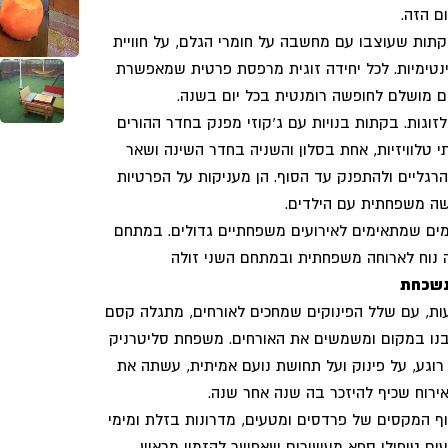
ם הזה.
לזוגות , בקתות שעוצבו עם מחשבה על חומרי הגלם, על חוויית
ינטימיות. לכל יחידה זוגית מרפסת פרטית שמאפשרת
ום מושלם לחופשה רומנטית בכל יום בשנה.
לזוגות. בקתות בנויות עם ג'קוזי מפנק בחדר ההורים
 טלוויזיות, אחת בסלון והשניה בחדר השינה ושאר
רגליים ולהתפנק עד הסוף. הן מעניקות על הפרטיות
ה משפחתית עם הילדים.
ם שמתאימים לאירועים משפחתיים גדולים. במתחם
ה נוח לארוחה משפחתית ובמתחם השני זולה
נשכחת
ת, עם שלל הפינוקים שמחכים לאורחים, מתגלה קסם
בנו במקום ומשמשים את האורחים. משפחת סליטרניק
ע, על פינוק ועל תחושת נועם אמיתית, עשתה את
ירוח שכיף להיזכר בה שנה אחר שנה.
וף המקסים של פרדסים ומטעים, מדרונות בזלת ומימי
עים טיפולי ספא מעשירים שאפשר להזמין מראש