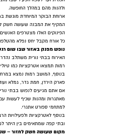
ולהנות מהם במהלך החופשה.
ארוחת הבוקר המיוחדת מוגשת במ
המקיף את המבנה שעושה חשק לש
הפינוקים האלו מצטרפים האנשים 
כל אורח מקבל יחס נפלא מהטלפון
נופש מפנק באזור שבו שום רג
האירוח בבתי נורית משתלב נהדר ע
רמות תמצאו אטרקציות כמו טיולי ג'
בנוסף, המושב רמות נמצא במרחק 
פארק הירדן, חמת גדר, גמלא ועוד.
אם אתם מגיעים לנפוש בבתי נורית
מאתגרות ומהנות שכיף לעשות עם 
למתחמי ספורט אתגרי.
בנוסף לאטרקציות ולפעילויות ה
ובתי קפה שמתאימים בין היתר למש
מקום שעושה חשק לחזור – שנ