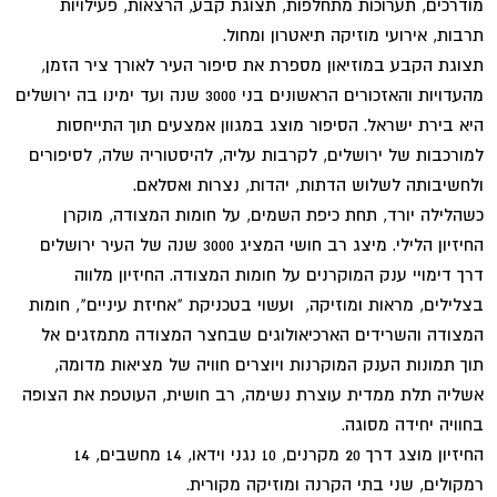
מודרכים, תערוכות מתחלפות, תצוגת קבע, הרצאות, פעילויות
תרבות, אירועי מוזיקה תיאטרון ומחול.
תצוגת הקבע במוזיאון מספרת את סיפור העיר לאורך ציר הזמן,
מהעדויות והאזכורים הראשונים בני 3000 שנה ועד ימינו בה ירושלים
היא בירת ישראל. הסיפור מוצג במגוון אמצעים תוך התייחסות
למורכבות של ירושלים, לקרבות עליה, להיסטוריה שלה, לסיפורים
ולחשיבותה לשלוש הדתות, יהדות, נצרות ואסלאם.
כשהלילה יורד, תחת כיפת השמים, על חומות המצודה, מוקרן
החיזיון הלילי. מיצג רב חושי המציג 3000 שנה של העיר ירושלים
דרך דימויי ענק המוקרנים על חומות המצודה. החיזיון מלווה
בצלילים, מראות ומוזיקה, ועשוי בטכניקת "אחיזת עיניים", חומות
המצודה והשרידים הארכיאולוגים שבחצר המצודה מתמזגים אל
תוך תמונות הענק המוקרנות ויוצרים חוויה של מציאות מדומה,
אשליה תלת ממדית עוצרת נשימה, רב חושית, העוטפת את הצופה
בחוויה יחידה מסוגה.
החיזיון מוצג דרך 20 מקרנים, 10 נגני וידאו, 14 מחשבים, 14
רמקולים, שני בתי הקרנה ומוזיקה מקורית.