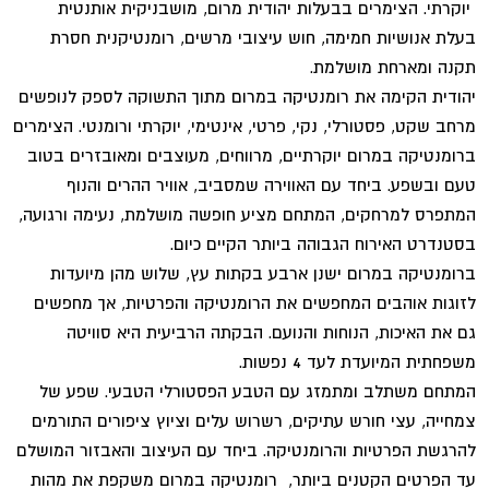
יוקרתי. הצימרים בבעלות יהודית מרום, מושבניקית אותנטית
בעלת אנושיות חמימה, חוש עיצובי מרשים, רומנטיקנית חסרת
תקנה ומארחת מושלמת.
יהודית הקימה את רומנטיקה במרום מתוך התשוקה לספק לנופשים
מרחב שקט, פסטורלי, נקי, פרטי, אינטימי, יוקרתי ורומנטי. הצימרים
ברומנטיקה במרום יוקרתיים, מרווחים, מעוצבים ומאובזרים בטוב
טעם ובשפע. ביחד עם האווירה שמסביב, אוויר ההרים והנוף
המתפרס למרחקים, המתחם מציע חופשה מושלמת, נעימה ורגועה,
בסטנדרט האירוח הגבוהה ביותר הקיים כיום.
ברומנטיקה במרום ישנן ארבע בקתות עץ, שלוש מהן מיועדות
לזוגות אוהבים המחפשים את הרומנטיקה והפרטיות, אך מחפשים
גם את האיכות, הנוחות והנועם. הבקתה הרביעית היא סוויטה
משפחתית המיועדת לעד 4 נפשות.
המתחם משתלב ומתמזג עם הטבע הפסטורלי הטבעי. שפע של
צמחייה, עצי חורש עתיקים, רשרוש עלים וציוץ ציפורים התורמים
להרגשת הפרטיות והרומנטיקה. ביחד עם העיצוב והאבזור המושלם
עד הפרטים הקטנים ביותר, רומנטיקה במרום משקפת את מהות