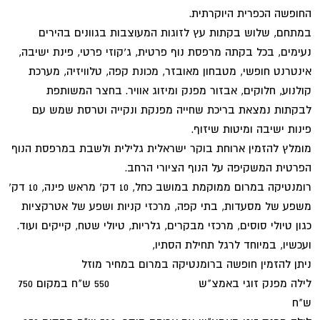
החופשה הכפרית היוקרתית.
במתחם, שלוש בקתות עץ לזוגות המעוצבות בגוונים בהירים
נעימים, בכל בקתה מרפסת נוף פרטית, ג'קוזי פרטי, פינת ישיבה,
אינטרנט חופשי, מטבחון מאובזר, מכונת קפה, טלוויזיה, מערכת
קולנוע, חלוקים, אבזור מפנק ומיזוג אוויר. בחצר המשותפת
לבקתות נמצאת בריכת שחייה מפנקת ונקייה וטרסת שמש עם
פינות ישיבה ומיטות שיזוף.
מומלץ להזמין ארוחת בוקר ישראלית גלילית ולשבת במרפסת הנוף
הפרטית המשקיפה על הנוף הציורי הרחב.
רומנטיקה במרום ממוקמת במושב כחל, 10 דק' מראש פינה, 10 דק'
משפע של מסעדות, בתי קפה, מרכזי קניות ושפע של אטרקציות
כגון טיולי סוסים, מרכזי מבקרים, גלריות, טיולי שטח, קייקים ועוד.
ועכשיו, במיוחד לרגל תחילת הסתיו,
ניתן להזמין חופשה ברומנטיקה במרום במחיר מוזל
לילה מפנק זוגי באמצ"ש 550 ש"ח במקום 750
ש"ח