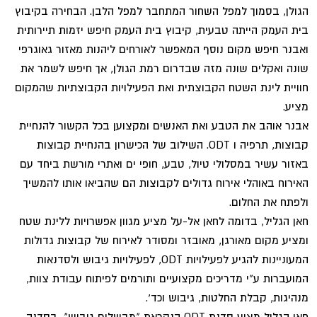
הגולן, בסמוך למפל השחור המתחבר למפל הלבן. הבחירה בקיבוץ
בית העמק הייתה טבעית, קיבוץ בית העמק חיפש יזמות תיירותית
ואבנר חיפש מקום נוסף המאפשר לאורחים ליהנות מאזור גאוגרפי
שונה ואקלים שונה מזה שבדרום רמת הגולן, אך חיפש לשמר את
חוויית לינת השטח הקבוצתית ואת הפעילויות הקבוצתיות שהמקום
מציע.
אבנר אוהב את הטבע ואת האנשים ומקצוען בכל הקשור להנחיית
קבוצות, תרפיה ו ODT. השילוב של הכישרון בהנחיית קבוצות
באזור עשיר במסלולי טיול, טבע, חופי ים ואתרי מורשת ביחד עם
האירוח באוהלי אירוח גדולים לקבוצות הם שהביאו אותו להמשיך
ולפתח את החלום.
חאן הגליל, בדומה לחאן אל-על מציע מגוון אפשרויות ללינת שטח
ומציע מקום מאורגן, מאובזר ומסודר לאירוח של קבוצות גדולות
המעוניינות להגיע לפעילויות ODT, לפעילויות גיבוש ולסדנאות
המועברות ע"י מדריכים מקצועיים ותורמים לפיתוח עבודת צוות,
מנהיגות, קבלת החלטות, גיבוש וכד'.
חאן הגליל מציע סדנת ODT הנקראת "מבשלים גיבוש", בסדנה,