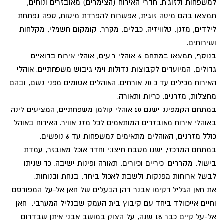
למשפחות ולזוגות. חדרי האירוח (הצימרים) מאובזרים ונוחים,
תמצאו בהם מיטה זוגית, אפשרות להפרדת מיטות, ספה נפתחת
לילדים, מזגן, טלוויזיה, כבלים, מקרר, קומקום חשמלי, מקלחות
ושירותים.
בנוסף, תמצאו במתחם 4 אוהלי רועים, אוהלי אירוח בדואיים
גדולים, המיועדים לקבוצות גדולות וימי גיבוש משפחתיים. אוהלי
האירוח מכילים עד כ 70 אורחים. האוהלים אטומים מפני גשם, ובהם
מחצלות, מזרנים, כריות ותאורה.
במתחם הקמפינג ישנם 10 אוהלי קולמן משפחתיים, המציעים לינה
באוהלי אירוח מאובזרים המותאמים לכל מזג אוויר. האירוח באוהל
כולל מזרנים, האוהלים מתאימים למשפחות עד 6 נופשים.
במתחם המרכזי, ישנו מטבח חיצוני וחדר אוכל מאובזר, עמדת
בישול, מקררים, כיריים וכיורים, תאורה ופינות ישיבה, כך שניתן
לבשל ארוחות מפנקות ולשבת לאכול ביחד, בנחת ובנוחות.
את חאן הגליל הקימו אבנר דהן הבעלים של חאן אל-על המפורסם
וחיים אייכוולד ביחד עם קיבוץ בית העמק שבגליל המערבי. חאן
אל-על קיים כבר 18 שנה, על הצוק במושב אבני איתן שבדרום