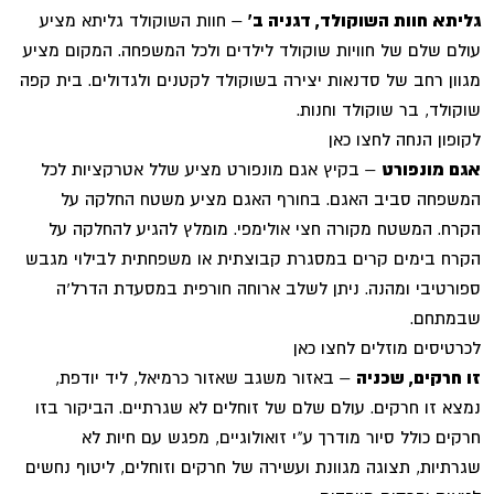
גליתא חוות השוקולד, דגניה ב'
– חוות השוקולד גליתא מציע
עולם שלם של חוויות שוקולד לילדים ולכל המשפחה. המקום מציע
מגוון רחב של סדנאות יצירה בשוקולד לקטנים ולגדולים. בית קפה
שוקולד, בר שוקולד וחנות.
לקופון הנחה לחצו כאן
אגם מונפורט
– בקיץ אגם מונפורט מציע שלל אטרקציות לכל
המשפחה סביב האגם. בחורף האגם מציע משטח החלקה על
הקרח. המשטח מקורה חצי אולימפי. מומלץ להגיע להחלקה על
הקרח בימים קרים במסגרת קבוצתית או משפחתית לבילוי מגבש
ספורטיבי ומהנה. ניתן לשלב ארוחה חורפית במסעדת הדרל'ה
שבמתחם.
לכרטיסים מוזלים לחצו כאן
זו חרקים, שכניה
– באזור משגב שאזור כרמיאל, ליד יודפת,
נמצא זו חרקים. עולם שלם של זוחלים לא שגרתיים. הביקור בזו
חרקים כולל סיור מודרך ע"י זואולוגיים, מפגש עם חיות לא
שגרתיות, תצוגה מגוונת ועשירה של חרקים וזוחלים, ליטוף נחשים