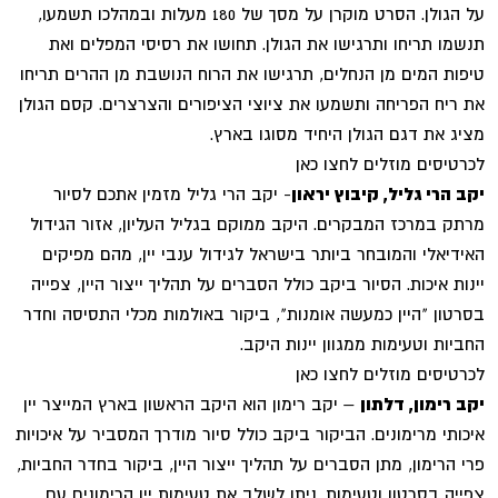
על הגולן. הסרט מוקרן על מסך של 180 מעלות ובמהלכו תשמעו,
תנשמו תריחו ותרגישו את הגולן. תחושו את רסיסי המפלים ואת
טיפות המים מן הנחלים, תרגישו את הרוח הנושבת מן ההרים תריחו
את ריח הפריחה ותשמעו את ציוצי הציפורים והצרצרים. קסם הגולן
מציג את דגם הגולן היחיד מסוגו בארץ.
לכרטיסים מוזלים לחצו כאן
יקב הרי גליל, קיבוץ יראון
- יקב הרי גליל מזמין אתכם לסיור
מרתק במרכז המבקרים. היקב ממוקם בגליל העליון, אזור הגידול
האידיאלי והמובחר ביותר בישראל לגידול ענבי יין, מהם מפיקים
יינות איכות. הסיור ביקב כולל הסברים על תהליך ייצור היין, צפייה
בסרטון "היין כמעשה אומנות", ביקור באולמות מכלי התסיסה וחדר
החביות וטעימות ממגוון יינות היקב.
לכרטיסים מוזלים לחצו כאן
יקב רימון, דלתון
– יקב רימון הוא היקב הראשון בארץ המייצר יין
איכותי מרימונים. הביקור ביקב כולל סיור מודרך המסביר על איכויות
פרי הרימון, מתן הסברים על תהליך ייצור היין, ביקור בחדר החביות,
צפייה בסרטון וטעימות. ניתן לשלב את טעימות יין הרימונים עם