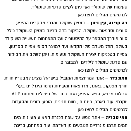
טעימות של שוקולד ואף ניתן לקיים סדנאות שוקולד.
לכרטיסים מוזלים לחצו כאן
דה קרינה, עין זיוון
– בוטיק שוקולד ומרכז מבקרים המציע
סיורים וסדנאות שוקולד. הביקור בדה קרינה בוטיק השוקולד כולל
סיור מודרך המספר על ההיסטוריה ועל התפתחות תעשיית השוקולד
בעולם, החל משלב פולי הקקאו ועד למוצר הסופי,צפייה בסרטון,
צפייה בטכניקות יצירת השוקולד וטעימות. ניתן לשלב את הביקור
עם סדנת שוקולד לילדים ולמבוגרים.
לכרטיסים מוזלים לחצו כאן
חמת גדר
– אתר המרחצאות המוביל בישראל מציע למבקריו חווית
חורף מפנקת. באתר, מרחצאות ומעיינות תרמו מינרליים בעלי
סגולות מרפא, ספא המציע מגוון רחב של טיפולים ומתחם V.I.P
יוקרתי. עוד באתר, פינת חי, חוות תנינים, מופעי תוכים ומסעדות.
לכרטיסים מוזלים לחצו כאן
חמי טבריה
– אתר נופש על שפת הכנרת המציע מעיינות מים
חמים תרמו מינרליים הנובעים מן האדמה. עוד במתחם, בריכת