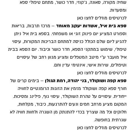
שחיה מקורה, סאונה, ג'קוזי, חדר כושר, מתחם טיפולי ספא
ומסעדות.
לכרטיסים מוזלים לחצו כאן
ספא בית איל, אשדות יעקב מאוחד
– מרכז תרבות, בריאות
וספורט המציע יום פינוק זוגי או משפחתי. בספא בית איל ניתן
להגיע ליום שלם הכולל כניסה למתחם הבריכות המקורות, עיסוי
טיפולי, שימוש במתקני הספא, חדר כושר וכיבוד. יום הספא בבית
איל מועבר ע"י מיטב המטפלים ומציע מגוון רחב של עיסויים
וטיפולים, שירות אישי, אינטימי עדין וחם.
לכרטיסים מוזלים לחצו כאן
ספא קפה ושוקולד, בני יהודה, רמת הגולן
– בימים קרים של
חורף ספא קפה ושוקולד מזמין את הזוגות הרומנטיים לחוויה
ייחודית. עיסויים על טהרת השוקולד, עיסוי גוף, פילינג ומסיכות.
המקום מציע מרחב חמים ונעים להתרגעות, כיבוד, מקלחות,
חלוקים וכל מה שצריך בכדי להתנתק מן השגרה ולחוות חוויה לא
שגרתית בחופשה.
לכרטיסים מוזלים לחצו כאן