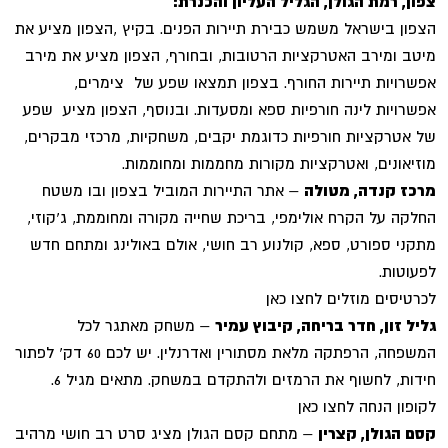
צפון, רמת הגולן, הגליל העליון והכנרת:
הצפון בישראל משמש כבירת תיירות הפנים. בקיץ ,הצפון מציע את
מיטב ומירב האטרקציות הרטובות, ובחורף, הצפון מציע את מירב
אפשרויות תיירות החורף. בצפון תמצאו שפע של צימרים,
אפשרויות לינה חורפיות ספא ומסעדות. ובנוסף, הצפון מציע שפע
של אטרקציות חורפיות כדוגמת יקבים, משחקיות, מרכזי מבקרים,
מוזיאונים, ואטרקציות מקורות מחממות ומחוממות.
מרכז קנדה, מטולה
– אתר התיירות המוביל בצפון ובו משטח
החלקה על הקרח אולימפי, בריכת שחייה מקורה ומחוממת, ג'קוזי,
מתקני ספורט, ספא, קולנוע רב חושי, אולם באולינג ומתחם חדש
לפעוטות.
לכרטיסים מוזלים לחצו כאן
גליל זון, חדר בריחה, קיבוץ עמיר
– משחק מאתגר לכל
המשפחה, הרפתקה מלאת מסתורין ואדרנלין. יש לכם 60 דק' לפתור
חידות, לחשוף את הרמזים ולהתקדם במשחק. מתאים מגיל 6.
לקופון הנחה לחצו כאן
קסם הגולן, קצרין
– מתחם קסם הגולן מציג סרט רב חושי מרהיב