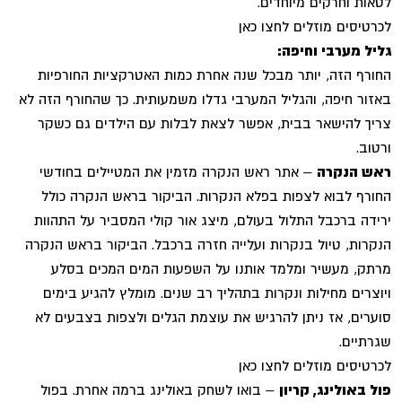
לטאות וחרקים מיוחדים.
לכרטיסים מוזלים לחצו כאן
גליל מערבי וחיפה:
החורף הזה, יותר מבכל שנה אחרת כמות האטרקציות החורפיות
באזור חיפה, והגליל המערבי גדלו משמעותית. כך שהחורף הזה לא
צריך להישאר בבית, אפשר לצאת לבלות עם הילדים גם כשקר
ורטוב.
ראש הנקרה
– אתר ראש הנקרה מזמין את המטיילים בחודשי
החורף לבוא לצפות בפלא הנקרות. הביקור בראש הנקרה כולל
ירידה ברכבל התלול בעולם, מיצג אור קולי המסביר על התהוות
הנקרות, טיול בנקרות ועלייה חזרה ברכבל. הביקור בראש הנקרה
מרתק, מעשיר ומלמד אותנו על השפעות המים המכים בסלע
ויוצרים מחילות ונקרות בתהליך רב שנים. מומלץ להגיע בימים
סוערים, אז ניתן להרגיש את עוצמת הגלים ולצפות בצבעים לא
שגרתיים.
לכרטיסים מוזלים לחצו כאן
פול באולינג, קריון
– בואו לשחק באולינג ברמה אחרת. בפול