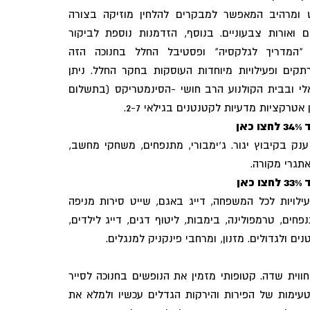
דש ומרהיב המאפשר למבקרים להלחין מוזיקה בצורה
ם ואורות צבעוניים. בנוסף, הזדמנות נוספת לביקור
 "המדריך לגלקסיה" ופסטיבל החלל בחנוכה הזה
ם ופעילויות מיוחדות העוסקות בחקר החלל. ניתן
לי ובבית הקולנוע הרב חושי -הסינמטריקס (בתשלום
אטרקציות מדעיות לקטנטנים בגילאי 2-7.
אן
ק בקיבוץ יגור. ג'ימבורי, מתנפחים, משחקי מחשב,
אן
לויות לכל המשפחה, דייג באגם, שייט סירות מניפה
פחים, טרמפולינה, בימבות, ליטוף דגים, דייג לילדים,
נים ולגדולים. מזנון, ומרחבי פינקניק למנגלים.
ווית שדה. קטופותי מזמין את הנופשים בחנוכה לסייר
טעימות של הפירות והירקות הגדלים עכשיו ולמלא את