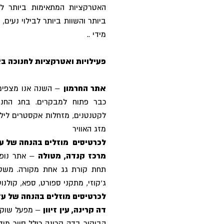
האטרקציות המתאימות ביותר למ
ביותר והשוות ביותר לבילוי נעים,
מידי ..
פעילויות ואטרקציות לחנוכה בצפ
אתר החרמון
– השנה אנו מצפים 
כבר פתוח למבקרים. בחג החנו
לקטנטנים, מזחלות אקסטרים לילד
מזג האוויר
לכרטיסים מוזלים בהנחה של עד 15% לחצו כ
מרכז קנדה, מטולה
– אתר נופש
תחת קורת גג אחת מקורה. משטח
ג'קוזי, מתקני ספורט, ספא, קולנו
לכרטיסים מוזלים בהנחה של עד 58% לחצו כ
דה קרינה, עין זיוון
– מפעל שוקול
הביקור בדה קרינה כולל סיור מו