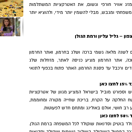
זג אוויר חורפי וגשום, את האטרקציות המשתלמות
 משפחתי ומגבש, מבלי להשמין יותר מידי, ולהוציא יותר
ון – גליל עליון ורמת הגולן
לשנה מלאה גשמי ברכה ושלג בחרמון, ואתר החרמון
כה, אתר החרמון מציע כניסה לאתר, מזחלות שלג
ים ורכבל עד פסגת החרמון. האתר פתוח בכפוף לתנאי
אן
 וספורט מוביל בישראל המציע מגוון של אטרקציות
 החלקה על הקרח, בריכת שחייה מקורה ומחוממת,
ע רב חושי, אולם באולינג ומתחם חדש לפעוטות.
אן
ד בוטיק וסדנאות שוקולד לכל המשפחה ברמת הגולן.
דרך במפעל השוקולד בשילוב טעימות שוקולד וסדנאות