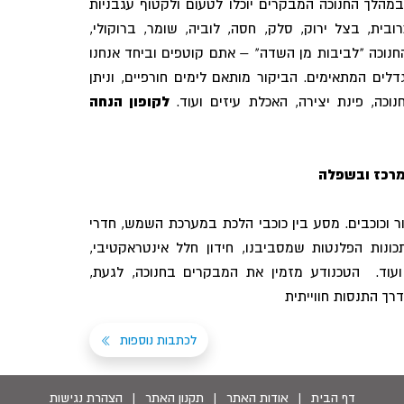
מהלך החנוכה המבקרים יוכלו לטעום ולקטוף עגבניות
כרובית, בצל ירוק, סלק, חסה, לוביה, שומר, ברוקולי,
חנוכה "לביבות מן השדה" – אתם קוטפים וביחד אנחנו
לים המתאימים. הביקור מותאם לימים חורפיים, וניתן
וכה, פינת יצירה, האכלת עיזים ועוד.
לקופון הנחה
מרכז ובשפלה
ר וכוכבים. מסע בין כוכבי הלכת במערכת השמש, חדרי
תכונות הפלנטות שמסביבנו, חידון חלל אינטראקטיבי,
ועוד. הטכנודע מזמין את המבקרים בחנוכה, לגעת,
רך התנסות חווייתית
לכתבות נוספות
דף הבית
|
אודות האתר
|
תקנון האתר
|
הצהרת נגישות