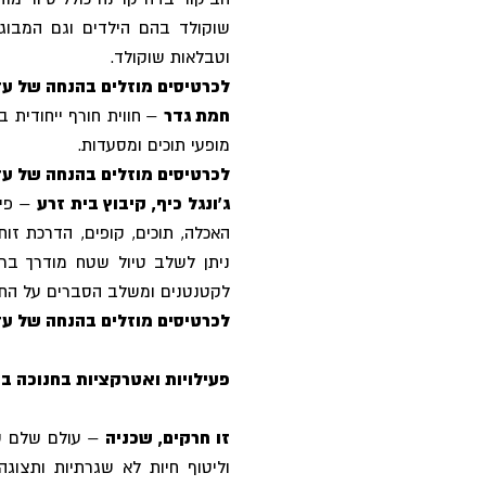
שוקולד בהם הילדים וגם המבוגר
וטבלאות שוקולד.
לכרטיסים מוזלים בהנחה של עד 20% לחצו כ
חמת גדר
– חווית חורף ייחודית ב
מופעי תוכים ומסעדות.
לכרטיסים מוזלים בהנחה של עד 26% לחצו כ
ג'ונגל כיף, קיבוץ בית זרע
– פינ
האכלה, תוכים, קופים, הדרכת זוח
ניתן לשלב טיול שטח מודרך בר
לקטנטנים ומשלב הסברים על החי 
לכרטיסים מוזלים בהנחה של עד 38% לחצו כ
פעילויות ואטרקציות בחנוכה בח
זו חרקים, שכניה
– עולם שלם של 
וליטוף חיות לא שגרתיות ותצוגה