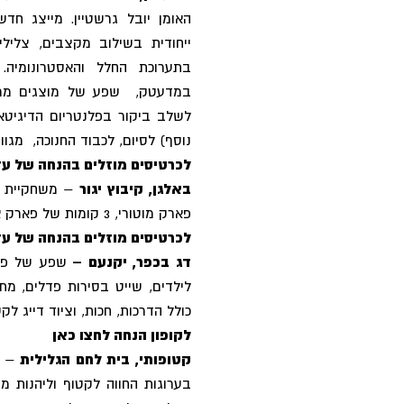
האומן יובל גרשטיין. מייצג ח
ייחודית בשילוב מקצבים, צלילי
בתערוכת החלל והאסטרונומיה.
במדעטק, שפע של מוצגים מרתקי
לשלב ביקור בפלנטריום הדיגיטא
נוסף) לסיום, לכבוד החנוכה, מגוון 
לכרטיסים מוזלים בהנחה של עד 34% לחצו כ
באלגן, קיבוץ יגור
– משחקיית ענ
פארק מוטורי, 3 קומות של פארק אתגרי מקורה.
לכרטיסים מוזלים בהנחה של עד 33% לחצו כ
דג בכפר, יקנעם –
שפע של פעי
לילדים, שייט בסירות פדלים, מתנ
כולל הדרכות, חכות, וציוד דייג לקט
לקופון הנחה לחצו כאן
קטופותי, בית לחם הגלילית
– ח
בערוגות החווה לקטוף וליהנות מ