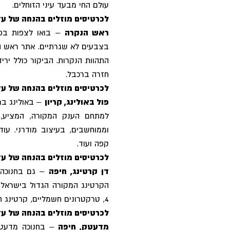
עולם החי מבעד עיני הזוחלים.
לכרטיסים מוזלים בהנחה של עד 28% לחצו כ
ראש הנקרה
– בואו לצפות בפל
בצבעים לא שגרתיים. אתר ראש ה
התהוות הנקרות. הביקור כולל יריד
חזרה ברכבל.
לכרטיסים מוזלים בהנחה של עד 14% לחצו כ
פול באולינג, קריון
– באולינג בר
וממוחשבים, בעיצוב מודרני. עוד 
קפה ועוד.
לכרטיסים מוזלים בהנחה של עד 22% לחצו כ
דן קרטינג, חיפה
– גם בחנוכה 
הקרטינג המקורה הגדול בישראל. ד
4, טרקטרונים חשמליים, קרטינג חשמלי, מכוניות מתנגשות, סימולטור ומירוצי קרטינג.
לכרטיסים מוזלים בהנחה של עד 27% לחצו כ
מדעטק, חיפה
– בחנוכה מדעטק 