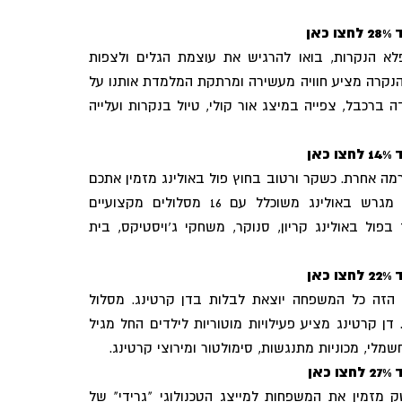
אן
א הנקרות, בואו להרגיש את עוצמת הגלים ולצפות
נקרה מציע חוויה מעשירה ומרתקת המלמדת אותנו על
ה ברכבל, צפייה במיצג אור קולי, טיול בנקרות ועלייה
אן
מה אחרת. כשקר ורטוב בחוץ פול באולינג מזמין אתכם
למתחם הענק המקורה, המציע, מגרש באולינג משוכלל עם 16 מסלולים מקצועיים
בפול באולינג קריון, סנוקר, משחקי ג'ויסטיקס, בית
אן
הזה כל המשפחה יוצאת לבלות בדן קרטינג. מסלול
ן קרטינג מציע פעילויות מוטוריות לילדים החל מגיל
אן
מזמין את המשפחות למייצג הטכנולוגי "גרידי" של