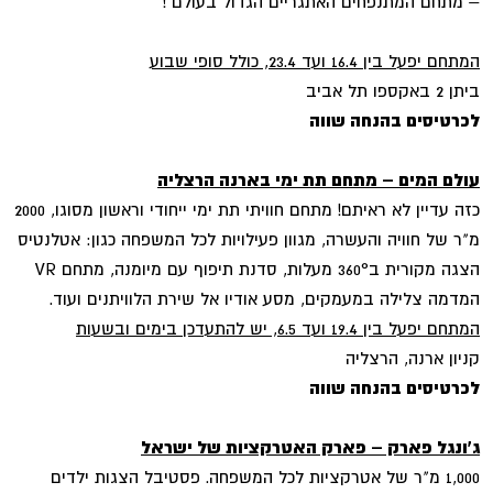
– מתחם המתנפחים האתגריים הגדול בעולם !
המתחם יפעל בין 16.4 ועד 23.4, כולל סופי שבוע
ביתן 2 באקספו תל אביב
לכרטיסים בהנחה שווה
עולם המים – מתחם תת ימי בארנה הרצליה
כזה עדיין לא ראיתם! מתחם חוויתי תת ימי ייחודי וראשון מסוגו, 2000
מ"ר של חוויה והעשרה, מגוון פעילויות לכל המשפחה כגון: אטלנטיס
הצגה מקורית ב360° מעלות, סדנת תיפוף עם מיומנה, מתחם VR
המדמה צלילה במעמקים, מסע אודיו אל שירת הלוויתנים ועוד.
המתחם יפעל בין 19.4 ועד 6.5, יש להתעדכן בימים ובשעות
קניון ארנה, הרצליה
לכרטיסים בהנחה שווה
ג'ונגל פארק – פארק האטרקציות של ישראל
1,000 מ"ר של אטרקציות לכל המשפחה. פסטיבל הצגות ילדים