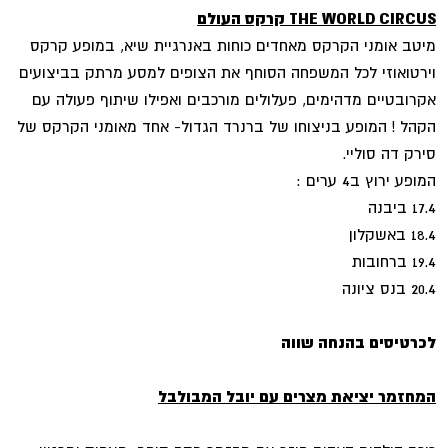
THE WORLD CIRCUS
קרקס העולם
מיטב אומני הקרקס מאחדים כוחות באנרגיית שיא, במופע קרקס
וירטואוזי לכל המשפחה הסוחף את הצופים למסע מרתק בביצועים
אקרובטיים מדהימים, פעלולים מורכבים ואפילו שיתוף פעולה עם
הקהל ! המופע בניצוחו של ברנרד הגדול- אחד מאומני הקרקס של
סירק דה סוליי.
המופע ירוץ ב4 ערים :
17.4 ביבנה
18.4 באשקלון
19.4 ברחובות
20.4 בנס ציונה
לכרטיסים בהנחה שווה
המחזמר יציאת מצרים עם יובל המבולבל