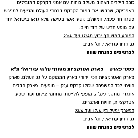
כוכב הילדים האהוב משלב כוחות עם אמני הקרקס המובילים
באפריקה, שכבשו את במות הקרקס ברחבי העולם ומגיעים למפגש
פסגה חד פעמי, המשלב קטעי אקרובטיקה שלא נראו בישראל יחד
עם מופע חדש של דוד חיים.
המופע המשותף ירוץ מ17/4 ועד 20/4
גג קניון עזריאלי, תל אביב
לכרטיסים בהנחה שווה
פסטי פארק – פארק אטרקציות מטורף על גג עזריאלי ת"א
פארק האטרקציות הכי ייחודי בארץ הממוקם על גג העולם. פארק
חוויתי לכל המשפחה שכולו קרקס ענקי– מופעים, פארק חבלים
אתגרי, מתקני נינג'ה, מופעי לוליינות, מתחמי צילום ועוד שפע
אטרקציות, חוויות ואתגרים.
הפארק יפעל בין 17/4 ועד 23/4
גג קניון עזריאלי, תל אביב
לכרטיסים בהנחה שווה