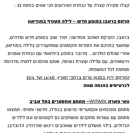
קבלו סקירה קצרה על נבחרת האירועים הכי שווים בפסח 22 :
קרקס בראבו במופע חדש – לילה מטורף במוזיאון
בראבו, הקרקס האהוב והחדשני, חוזר שוב במופע חדש ומדהים,
שחושף בפניכם את הסודות והקסמים שמתעוררים בלילה במוזיאון,
אחרי שכולם הולכים... מדובר במופע בינלאומי עם נבחרת אומנים
וירטואוזים, עם עלילה עוצרת נשימה, ואתם מוזמנים לחוויה מדהימה
וסוחפת לכל המשפחה.
הקרקס ירוץ במגוון ערים ברחבי הארץ, מ16/4 ועד 23/4
לכרטיסים בהנחה שווה
וואי פארק
WIPARK
– מתחם אקסטרים בתל אביב
מתחם מתנפחים אקסטרימי מרשים בגודלו, חדשני וחוויתי. תמצאו
מתחם עם עשרות מתקנים ומשחקים גם לקטנטנים וגם לילדים
הגדולים, בילוי מושלם לילדים שאוהבים ריגוש ואדרנלין. הדובדבן