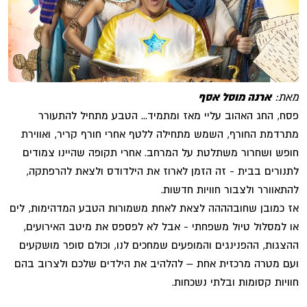
מאת:
ארנה מוסל אסף
פסח, החג האהוב עליי מאז ומתמיד... הטבע מתחיל להתעורר
מתרדמת החורף, השמש מתחילה ללטף אחרי חורף קריר, ואווירת
חופש ושחרור משתלטת על המרחב. אחרי תקופה שהיינו צמודים
לתנורים בבית - זה הזמן לארוז את הילדודס ולצאת להרפתקה,
להתאוורר ולצבור חוויות חדשות.
אז כמובן שחובהההה לצאת לאחת משמורות הטבע המדהימות, לים
או למסלול טיול משפחתי - אבל לא לפספס את מיטב האירועים,
ההצגות, ההפנינגים והמופעים שמחכים לנו, וכולם סופר מושקעים
ועם מטרה מרכזית אחת – להלהיב את הילדים שלכם ולצרוב בהם
חוויות קסומות ובלתי נשכחות.