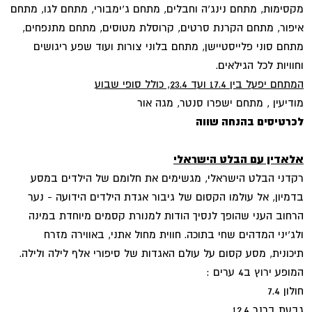
מקסימות, מתחם נינג'ה וחבלים, מתחם ג'ימבורי, מתחם לגו, מתחם
איפור, מתחם הקרנת סרטים, קרוסלת מטוסים, מתחם מתנפחים,
מתחם סוני פלייסטיישן, מתחם בלוני צורות ועוד שפע ריגושים
וחוויות לכל הגילאים.
המתחם יפעל בין 17.4 ועד 23.4, כולל סופי שבוע
מודיעין , מתחם ישפרו סנטר, מגה אור
לכרטיסים בהנחה שווה
אלאדין עם הבלט הישראלי
רקדני הבלט הישראלי, מגשימים את חלומם של הילדים במסע
בדמיון, אל עולמו הקסום של גיבור אגדת הילדים הידועה - נער
הרחוב העני שהופך לנסיך הודות למנורת קסמים מיוחדת במינה
ולג'יני המדהים שחי בתוכה. חווית מחול אתני, באווירה מזרח
תיכונית, מסע קסום על עולם האגדות של סיפורי אלף לילה ולילה.
המופע ירוץ ב4 ערים :
חולון 7.4
גבעת ברנר 12.4