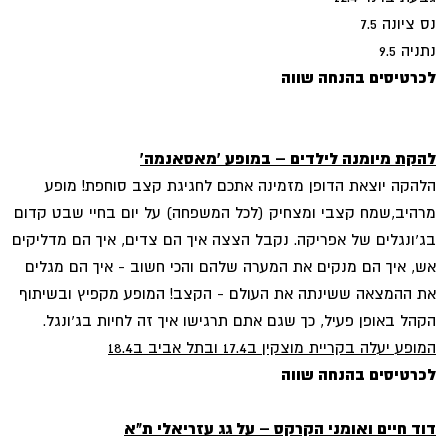
נס ציונה 7.5
נתניה 9.5
לכרטיסים בהנחה שווה
להקת מיומנה לילדים – במופע 'מאסאנמה'
הלהקה יוצאת הדופן מזמינה אתכם לחגיגת קצב סוחפת! מופע
מרהיב,שמח קצבי ומצחיק (לכל המשפחה) על יום בחיי שבט קדום
בג'ונגלים של אפריקה. נקבל הצצה איך הם צדים, איך הם מדליקים
אש, איך הם מנקים את המערה שלהם והכי חשוב - איך הם מגלים
את ההמצאה ששינתה את העולם - הקצב! המופע מקפיץ ובשיתוף
הקהל באופן פעיל, כך שגם אתם תרגישו איך זה לחיות בג'ונגל.
המופע יעלה בקריית מוצקין ב17.4 ובתל אביב ב18.4
לכרטיסים בהנחה שווה
דוד חיים ואומני הקרקס – על גג עזריאלי ת"א