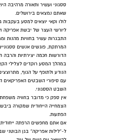
ססגוני ועשיר ותאורה מרהיבה הי
שאתם נמצאים בירושלים.
לולו וקאי יוצאים למסע בעקבות 
ליורשי העצר של יבשת אפריקה ו
התבגרות עשיר בחוויות מהנות ומ
המרתקת, פוגשים אנשים ססגוניים
הדורשות חכמה יצירתיות והרבה תע
במהלך המסע רוקדים לצלילי הקצ
הנודע ולתופף על הגוף, מתרוצצים 
עם סיפורי השבטים האפריקאים הק
השבט הססגוני.
אין ספק כי מדובר בחוויה משפחת
הצמחייה הייחודית שמקורה ביבשת
הפתעות.
אם אתם מחפשים הרפתה ייחודית ו
ל-"לילות אפריקה" בגן הבוטני שב
להישאר עם טעם של עוד