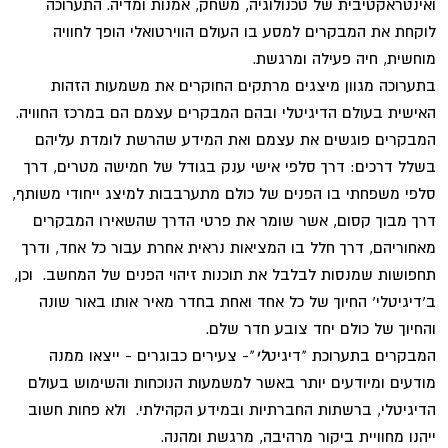
ואינטראקטיבית של טכנולוגיה, משחק, אמנות ומדיה. התערוכה
לוקחת את המבקרים למסע בו העולם הווירטואלי הופך לחוויה
מוחשית, חיה פעילה ומרגשת.
בתערוכה מגוון מיצגים מרתקים החוקרים את משמעות הזהות
האישית בעולם הדיגיטלי ובהם המבקרים עצמם הם במרכז החוויה.
המבקרים פוגשים את עצמם ואת המידע שהרשת לומדת עליהם
בשלל דרכים: דרך סלפי אישי ענק בגודל של חמישה מטרים, דרך
סלפי משפחתי בו הפנים של כולם מתערבבות למיצג ייחודי משותף,
דרך מבוך קסום, אשר שומר את פרטי הדרך שהשאירו המבקרים
מאחוריהם, דרך חלל בו המציאות נראית אחרת עבור כל אחד, ודרך
תחפושות שמנסות לבלבל את תוכנות זיהוי הפנים של המחשב. וכן,
ב'דיגיטלי' החיוך של כל אחד ואחת בחדר מאיר אותו באור שונה
והחיוך של כולם יחד צובע חדר שלם.
המבקרים בתערוכת "דיגיט
לי
"- צעירים כבוגרים - ייצאו ממנה
מודעים ומיודעים יותר באשר למשמעות הנוכחות והשימוש בעולם
הדיגיטלי, ברשתות החברתיות ובמידע הקהילתי. ולא פחות חשוב
ייהנו מחוויית ביקור מרהיבה, מרגשת ומהנה.