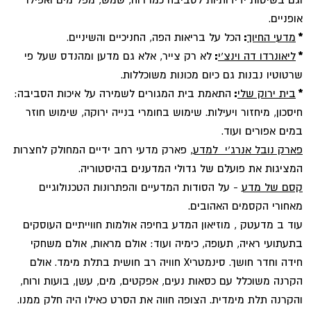
אופניים.
*
מדעי החיוך
:
הכל על בריאות הפה, החניכיים והשיניים.
*
ליאונרדו דה וינצ'י
:
לא רק צייר, אלא גם מדען ומהנדס שעל פי
שרטוטיו נבנות גם כיום מכונות משוכללות.
*
בית ירוק שלי
:
התאמת בית המגורים לשמירה על איכות הסביבה:
חיסכון, מיחזור ויעילות. שימוש בחומרי בנייה ירוקה, שימוש חוזר
במים אפורים ועוד.
פארק נובל אנרג'י למדע
, פארק מדעי רחב ידיים המחולק לחצרות
המציגות את פועלם של גדולי המדענים בהיסטוריה.
קסם של מדע
- על הסודות המדעיים והפתרונות הטכנולוגיים
מאחורי הקסמים האהובים.
עוד ב מדעטק , מוזיאון המדע בחיפה אולמות חווייתיים העוסקים
בתעתועי ראיה, תעופה, כימיה ועוד: אולם מראות, אולם משחקי
חידה וחדר חושך. סינמטריX חוויה רב חושית בתלת מימד. אולם
הקרנה משוכלל עם כסאות נעים, אפקטים, מים, עשן, בועות ורוח,
והקרנה תלת מימדית. הצופה חווה את הסרט כאילו היה חלק ממנו.