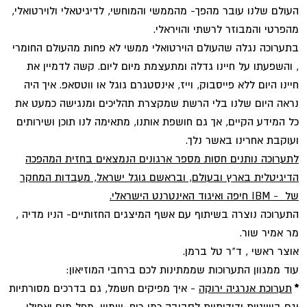
העולם שלנו עובר מהפך- מהממשי והמוחשי, לדיגיטאלי ולוירטואלי,
מהפרטי והמבוזר לרשתי והויראלי.
בתערוכה נגלה שהעולם הוירטואלי ממשי לא פחות מהעולם החומרי
, והשפעתו על חיינו גדלה ומתעצמת מיום ליום. קשה לדמיין את
חיינו היום ללא פייסבוק, וייז, אינסטגרם גוגל או ווטסאפ. איך היה
נראה היום שלנו בלי הרשת שמקצרת תהליכים ומנגישה כמעט את
כל המידע הקיים, אך גם חושפת אותנו, מתאימה לנו תוכן ושירותים
ועוקבת אחרינו באשר נלך.
לתערוכה נותנים חסות מספר ארגונים הנמצאים בחזית המהפכה
הדיגיטלית בארץ ובעולם, ובראשם גוגל ישראל, מעבדות המחקר
של
- IBM
חיפה ואיגוד האינטרנט הישראלי.
התערוכה נוצרה בשיתוף עם אשף המיצגים החזותיים- הניו מדיה ,
מר אמיר שור.
אוצר ראשי , ד"ר טל ברמן.
עוד ממגוון התערוכות שממתינות לכם ברחבי המוזיאון:
*
תערוכת אנרגיה ירוקה
- איך מפיקים חשמל, גם בדרכים מסורתיות
וגם בשיטות ידידותיות לסביבה כמו רוח, שמש, מפל מים ואפילו