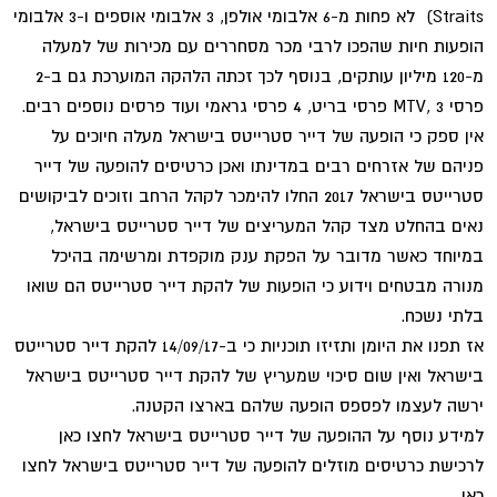
Straits) לא פחות מ-6 אלבומי אולפן, 3 אלבומי אוספים ו-3 אלבומי
הופעות חיות שהפכו לרבי מכר מסחררים עם מכירות של למעלה
מ-120 מיליון עותקים, בנוסף לכך זכתה הלהקה המוערכת גם ב-2
פרסי MTV, 3 פרסי בריט, 4 פרסי גראמי ועוד פרסים נוספים רבים.
אין ספק כי הופעה של דייר סטרייטס בישראל מעלה חיוכים על
פניהם של אזרחים רבים במדינתו ואכן כרטיסים להופעה של דייר
סטרייטס בישראל 2017 החלו להימכר לקהל הרחב וזוכים לביקושים
נאים בהחלט מצד קהל המעריצים של דייר סטרייטס בישראל,
במיוחד כאשר מדובר על הפקת ענק מוקפדת ומרשימה בהיכל
מנורה מבטחים וידוע כי הופעות של להקת דייר סטרייטס הם שואו
בלתי נשכח.
אז תפנו את היומן ותזיזו תוכניות כי ב-14/09/17 להקת דייר סטרייטס
בישראל ואין שום סיכוי שמעריץ של להקת דייר סטרייטס בישראל
ירשה לעצמו לפספס הופעה שלהם בארצו הקטנה.
למידע נוסף על ההופעה של דייר סטרייטס בישראל לחצו כאן
לרכישת כרטיסים מוזלים להופעה של דייר סטרייטס בישראל לחצו
כאן