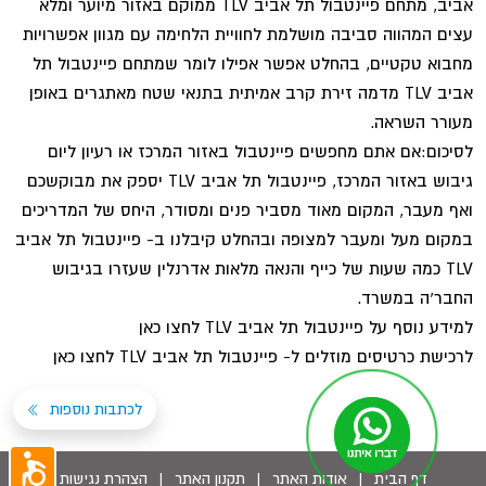
אביב, מתחם פיינטבול תל אביב TLV ממוקם באזור מיוער ומלא
עצים המהווה סביבה מושלמת לחוויית הלחימה עם מגוון אפשרויות
מחבוא טקטיים, בהחלט אפשר אפילו לומר שמתחם פיינטבול תל
אביב TLV מדמה זירת קרב אמיתית בתנאי שטח מאתגרים באופן
מעורר השראה.
לסיכום:אם אתם מחפשים פיינטבול באזור המרכז או רעיון ליום
גיבוש באזור המרכז, פיינטבול תל אביב TLV יספק את מבוקשכם
ואף מעבר, המקום מאוד מסביר פנים ומסודר, היחס של המדריכים
במקום מעל ומעבר למצופה ובהחלט קיבלנו ב- פיינטבול תל אביב
TLV כמה שעות של כייף והנאה מלאות אדרנלין שעזרו בגיבוש
החבר'ה במשרד.
למידע נוסף על פיינטבול תל אביב TLV לחצו כאן
לרכישת כרטיסים מוזלים ל- פיינטבול תל אביב TLV לחצו כאן
לכתבות נוספות
דף הבית
|
אודות האתר
|
תקנון האתר
|
הצהרת נגישות