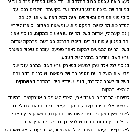
לעצור את עצמם מרוב התלהבות, יחד צפינו במחזה מרהיב ונדיר
במיוחד של ביצה מרגע הטלתה ועד בקיעתה, הילדים רכבו על
סוסי פוני חמודים ומאולפים ומעל הכול הפתיעו אותנו לטובה
המדריכות החייכניות והמקסימות שנמצאות במקום וסיפרו לילדיי
(וגם קצת לי) אודות בעלי החיים שנמצאים במקום, בנוסף צפינו
יחד במגוון עופות נדירים וקיבלו הדרכה מפורטת ומרתקת אודות
בעלי החיים המגיעים למקום לאחר פציעה, עוברים טיפול בפארק
ארץ הצבי וחוזרים בחזרה אל הטבע.
בנוסף לכל אלה ניתן למצוא בפארק ארץ הצבי מתחם ענק של
מדשאות מוצלות עם מספר רב של כיסאות ושולחנות בהם נחתי
בשלווה לאחר ההדרכה, בזמן שילדיי בילו במתחם המשחקים
הנמצא במקום.
לסיכום: התברר כי פארק ארץ הצבי הוא מקום אטרקטיבי במיוחד,
הנסיעה אליו הייתה קצרה, המקום עצמו מזמין ומהנה גם לי וגם
לילדיי ואין ספק כי נחזור לשם שוב בהקדם, בפארק ארץ הצבי
השילוב בין מקום נוח ונגיש לפארק נח ומטופח הופך אותו
לאטרקציה נעימה במיוחד לכל המשפחה, אז בפעם הבאה שאחפש