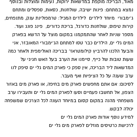
מאוד, הבריכה מוקפת במדשאות ירוקות, נעימות ומוצלות ובנוסף
נמצא במתחם: פינות ישיבה, שולחנות, כסאות, ספסלים ומתחם
ג'ימבורי מיוחד לילדים לילדים המכיל: טרמפולינת ענק, מתנפחים,
קירות טיפוס, שולחנות כדורגל, בריכת כדורים, פינג פונג ועוד.
מספר שניות לאחר שהתמקמנו במקום מוצל על הדשא בפארק
המים גלי ים, הילדים כבר טסו למתחם הג'ימבורי המאובזר, אני
והבעל הלכנו להרביץ קילומטראז' בבריכה האולימפית ולאחר כמה
שעות טובות של כייף, סיימנו את הערב בעל האש חגיגי על
המדשאות ליד הבריכה, אין ספק כי פארק המים גלי ים סיפק לנו
ערב שענה על כל הציפיות ואף מעבר.
לסיכום: אם אתם מחפשים פארק מים בחיפה, או פארק מים באזור
הצפון, אל תחשבו פעמיים וסעו לפארק המים גלי ים ותעבירו ערב
משפחתי מהנה במקום קסום במיוחד העונה לכל הצרכים שמשפחה
יכולה לבקש.
למידע נוסף אודות פארק המים גלי ים
לרכישת כרטיסים מוזלים לפארק מים גלי ים