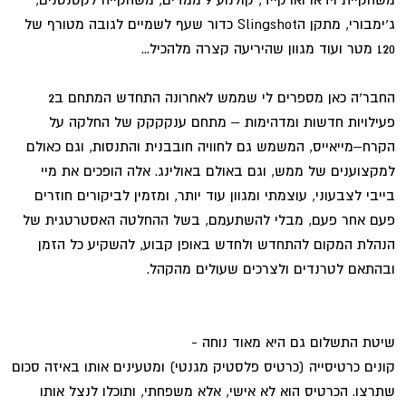
ג'ימבורי, מתקן הSlingshot כדור שעף לשמיים לגובה מטורף של
120 מטר ועוד מגוון שהיריעה קצרה מלהכיל...
החבר'ה כאן מספרים לי שממש לאחרונה התחדש המתחם ב2
פעילויות חדשות ומדהימות – מתחם ענקקקק של החלקה על
הקרח–מייאייס, המשמש גם לחוויה חובבנית והתנסות, וגם כאולם
למקצוענים של ממש, וגם באולם באולינג. אלה הופכים את מיי
בייבי לצבעוני, עוצמתי ומגוון עוד יותר, ומזמין לביקורים חוזרים
פעם אחר פעם, מבלי להשתעמם, בשל ההחלטה האסטרטגית של
הנהלת המקום להתחדש ולחדש באופן קבוע, להשקיע כל הזמן
ובהתאם לטרנדים ולצרכים שעולים מהקהל.
שיטת התשלום גם היא מאוד נוחה -
קונים כרטיסייה (כרטיס פלסטיק מגנטי) ומטעינים אותו באיזה סכום
שתרצו. הכרטיס הוא לא אישי, אלא משפחתי, ותוכלו לנצל אותו