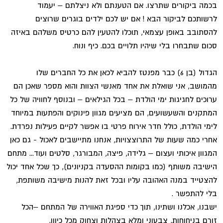
בכמה ביקורים שתרצו. אם הטענתם ולא ניצלתם – יעמוד
לרשותכם לביקור הבא ! אם יש לכם ילדים בוגרים שרוצים
להסתובב באופן עצמאי, תוכלו להטעין להם כרטיס משלהם באיזה
סכום שתבחרו בלי שיהיו תלויים בכם. כיף ונוח.
הגדול (בן 6) כבר מפנטז להביא לכאן את כל החברים שלו
מהמושב, אני שואלת את אחד מאנשי הצוות והוא מספר שאכן הם
ערוכים לחגיגות ימי הולדת – בכל הגילאים – ובנוסף לחוויה של כל
המתקנים והשעשועים, הם מציעים מגוון פינוקים והפתעות במיוחד
לימי הולדת, כולל חדר אירוח פרטי בו אפשר לקיים פעילות נפרדת.
אחרי כמה שעות של התרוצצויות, אנחנו מתיישבים לאכול - גם כאן
המגוון איכותי ועצום – גלידה, פיצה, המבורגר, סלטים ועוד... מתחם
הישיבה משותף (כמו בקומות ההסעדה בקניונים), כך שכל אחד יכול
להצטייד במנה האהובה עליו ובכל זאת להנות מישיבה משותפת,
בלי להתפשר .
ישבנו, אכלנו ושתינו, תוך כדי ספיגת האווירה של המתחם –הכל
זורם בניחוחות, צבעוני ומלא בצהלות וצחוק מכל כיוון.