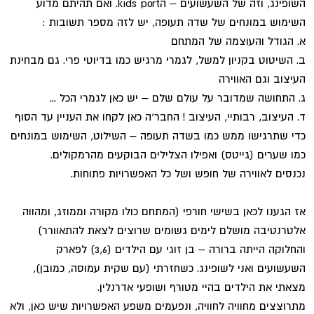
השופינג, וזה של השעשועים – הkids port. ואם תהיתם מדוע
השימוש במונחים של שדה תעופה, יש לזה מספר תשובות :
א. הגודל והעוצמה של המתחם
ב. השיטוט בקניון למשל, לגמרי מרגיש כמו בדיוטי פרי. גם מבחינת
העיצוב וגם האווירה
ג. התחושה שמדובר על עולם שלם – יש כאן לגמרי הכל ...
ד. העיצוב, רבותיי, העיצוב ! החבר'ה כאן לקחו את העניין עד הסוף
כדי שתרגישו ממש כמו בשדה תעופה – השילוט, השימוש במונחים
כמו שערים (גייטס) ואפילו הצלילים הבוקעים מהרמקולים.
נכנסים לאווירה של חופש ושל כל האפשרויות פתוחות.
אז הגענו לכאן בשישי חורפי (המתחם כולו מקורה וממוזג, ומהווה
אלטרנטיבה מושלם לימים גשומים שרוצים לצאת להתאוורר)
והחלוקה הייתה ברורה – בן זוגי עם הילדים (3,6) לפארק
השעשועים ואני לשופינג. כשחזרתי (עם שקית עמוסה, כמובן),
מצאתי את הילדים בהיי מטורף ושופעי אדרנלין.
מתרוצצים מחוויה לחוויה, ונפעמים משפע האפשרויות שיש כאן, ולא