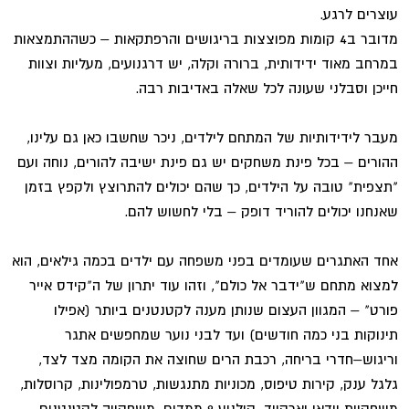
עוצרים לרגע.
מדובר ב4 קומות מפוצצות בריגושים והרפתקאות – כשההתמצאות
במרחב מאוד ידידותית, ברורה וקלה, יש דרגנועים, מעליות וצוות
חייכן וסבלני שעונה לכל שאלה באדיבות רבה.
מעבר לידידותיות של המתחם לילדים, ניכר שחשבו כאן גם עלינו,
ההורים – בכל פינת משחקים יש גם פינת ישיבה להורים, נוחה ועם
"תצפית" טובה על הילדים, כך שהם יכולים להתרוצץ ולקפץ בזמן
שאנחנו יכולים להוריד דופק – בלי לחשוש להם.
אחד האתגרים שעומדים בפני משפחה עם ילדים בכמה גילאים, הוא
למצוא מתחם ש"ידבר אל כולם", וזהו עוד יתרון של ה"קידס אייר
פורט" – המגוון העצום שנותן מענה לקטנטנים ביותר (אפילו
תינוקות בני כמה חודשים) ועד לבני נוער שמחפשים אתגר
וריגוש–חדרי בריחה, רכבת הרים שחוצה את הקומה מצד לצד,
גלגל ענק, קירות טיפוס, מכוניות מתנגשות, טרמפולינות, קרוסלות,
משחקיית וידאו וארקייד, קולנוע 9 ממדים, משחקייה לקטנטנים,