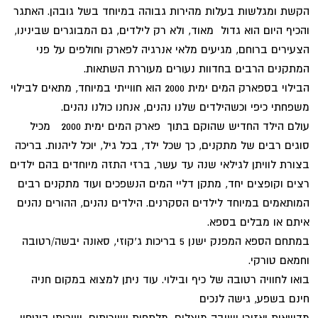
הקשת ומגלשות בעלות מהירות גבוהה במיוחד בשל גובהן. האתגר
והכיף היום הוא גדול מאוד, ולא רק לילדים, גם המבוגרים שבינינו,
הצעירים ברוחם, מגיעים מלאי אנרגיה לפארק וחולפים על פני
המתקנים הרבים בחדוות נעורים מעוררת השתאות.
הבילוי בספארק המים ימית 2000 הוא חווייתי במיוחד, מתאים לבילוי
משפחתי כיפי וכשהילדים שלנו נהנים, אנחנו כולנו נהנים.
עולם הילד החדיש שהוקם בתוך פארק המים ימית 2000 מכיל
סוגים רבים של מתקנים, כך שכל ילד, בכל גיל, יוכל ליהנות. בריכה
בצורת לוויתן לגילאי שנה עד עשר, ברזי התזה מיוחדים בהם ילדים
רצים וקופצים יחד, מתקן דליי המים הנשפכים ועוד מתקנים רבים
המותאמים במיוחד לילדים הסקרנים. הילדים נהנים, ההורים נהנים
איתם או מבלים בספא.
במתחם הספא המפנק ישנן 5 בריכות ג'קוזי, סאונה יבשה/רטובה
וחמאם טורקי.
בואו לחוויה רטובה של כיף ובילוי. עוד ניתן למצוא במקום חניה
חינם בשפע, גישה לנכים
מדשאות ואזורי ישיבה מוצלים, מלתחות ושירותים, שירותי ביטחון