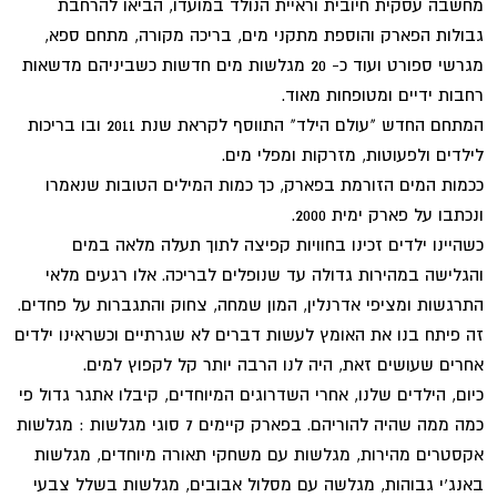
מחשבה עסקית חיובית וראיית הנולד במועדו, הביאו להרחבת
גבולות הפארק והוספת מתקני מים, בריכה מקורה, מתחם ספא,
מגרשי ספורט ועוד כ- 20 מגלשות מים חדשות כשביניהם מדשאות
רחבות ידיים ומטופחות מאוד.
המתחם החדש "עולם הילד" התווסף לקראת שנת 2011 ובו בריכות
לילדים ולפעוטות, מזרקות ומפלי מים.
ככמות המים הזורמת בפארק, כך כמות המילים הטובות שנאמרו
ונכתבו על פארק ימית 2000.
כשהיינו ילדים זכינו בחוויות קפיצה לתוך תעלה מלאה במים
והגלישה במהירות גדולה עד שנופלים לבריכה. אלו רגעים מלאי
התרגשות ומציפי אדרנלין, המון שמחה, צחוק והתגברות על פחדים.
זה פיתח בנו את האומץ לעשות דברים לא שגרתיים וכשראינו ילדים
אחרים שעושים זאת, היה לנו הרבה יותר קל לקפוץ למים.
כיום, הילדים שלנו, אחרי השדרוגים המיוחדים, קיבלו אתגר גדול פי
כמה ממה שהיה להוריהם. בפארק קיימים 7 סוגי מגלשות : מגלשות
אקסטרים מהירות, מגלשות עם משחקי תאורה מיוחדים, מגלשות
באנג'י גבוהות, מגלשה עם מסלול אבובים, מגלשות בשלל צבעי