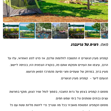
מאת:
רונית טל גרינברג
קמפינג מעיין הגושרים זו התשובה לחלומות שלכם, אז פרט לנהג האחראי, עלו על
הרכב, עיצמו את העיניים ותפקחו אותם פה, בנקודה הצפונית הזו, בכניסה ליישוב.
מעיין ברוך, במרחק של שעתיים וחצי נסיעה מהמרכז הסואן והרועש.
הגעתם ליעד - קמפינג מעיין הגושרים.
מתחם ה קמפינג בצפון על גדות החצבני, בסמוך לנחל שניר הצונן, מוקף בחורשת
עצים גבוהים שנותנים צל בימי שמש חמים.
מתחם הקמפינג המטופח מאובזר בכל מה שצריך כדי ליהנות מלינת שטח עם כל