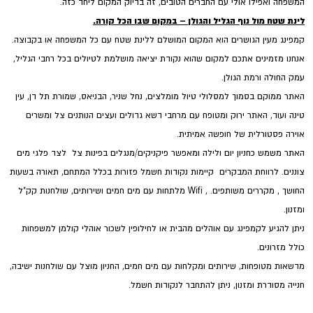
המשפחה ואפילו אולי עם החברים הטובים, זה בדיוק המקום ליחד כזה.
לינת שטח מול נוף הגליל והגולן – במקום שבו הכל קורה.
קמפינג מעין הגושרים הוא המקום המושלם ללינת שטח עם כל המשפחה או בקבוצה.
אנחנו מזמינים אתכם למקום שהוא נקודת יציאה מושלמת לטיולים בכל רחבי הגליל,
עמק החולה ורמת הגולן.
האתר ממוקם בסמוך למסלולי טיול מומלצים, נחל שניר, הבניאס, שמורת תל דן, עין
טינה ועוד, האתר ירוק ומטופח עם מרחבי דשא גדולים ועצים הנותנים צל ומשרים
אוירה פסטורלית של חופשה אמיתית.
האתר משמש כחניון יום ולילה ומאפשר פיקניקים/מנגלים בפינות צל לצד פלגי מים
צוננים. לרווחת המבקרים קיימות נקודות חשמל פזורות בכלל המתחם, תאורה בשעות
החושך , מקררים משותפים. , Wifi מלתחות עם מים חמים ושירותים, שולחנות קק"ל
ומזנון.
ניתן להגיע לקמפינג עם אוהלים מהבית או לחילופין לשכור אוהלי קולמן למשפחות
כולל מזרונים.
מדשאות מטופחות, שירותים ומקלחות עם מים חמים, החניון מוצל עם שולחנות ישיבה,
חנייה מסודרת ומזנון, ניתן להתחבר לנקודות חשמל.