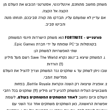
משחק מחשב מתוחכם, אינטליגנטי, אסטרטגי הכובש את העולם מן
הקצה אל הקצה.
אם עדיין לא שמעתם עליו, תבדקו מה קורה סביבכם, תנחתו מטה
והביטו סביב.
פורטנייט - FORTNITE
הוא משחק הישרדות חינמי המשוחק
בקונסולות וב־PC שפותח על ידי חברת Epic Games.
שתי האפשרויות למשחק הן:
1. המשחק שיצא ב־2017 נקרא Save The World רשם מעל מיליון
(!!) הורדות
שבו ניתן לשחק עד 4 שחקנים נגד המשחק וצריך להציל את העולם
מפלישת זומבי.
2. אופציה שיצאה רק השנה ונקראת Battle Royale, בפחות
משבועיים הצליח המשחק להגיע ל־10 מיליון (!!!) שחקנים בכל רחבי
העולם וכיום נחשב
לאחד המשחקים המשוחקים בעולם.
לעומת
אפשרות הראשונה, כאן השחקנים משחקים אחד נגד השני עם