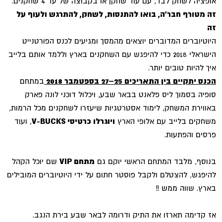
אופציה לשחק לבד, עם עוד שחקן או בקבוצה של עד 4 שחקנים.
זה מטורף חבר'ה, בואו להתנסות, לשחק, להתרגש ולעוף על
זה
היוטיוברים המדוברים יוצאים מהמסך ומגיעים לכנס הפורטנייט
הישראלי 2018 כדי להיפגש עם השחקנים בארץ וללמד אותם בלייב
איך להיות טובים יותר.
הכנס יתקיים בין התאריכים 25–27 בספטמבר 2018
במתחם
סופיה בסמוך ליס פלאנט בבאר שבע, ויכלול דוכני לונה פארק
באווירת המשחק, לימוד אסטרטגיות שיעזרו לשחקנים מכל הרמות,
משחקים בלייב עם אלופי הארץ
ויוגרלו כרטיסי
V-BUCKS
, ועוד
פרסים והפתעות.
בנוסף, מלבד המתחם הראשי יוקם גם
מתחם
VIP
שם יוכל הקהל
להיפגש, להצטלם ולקבל פוסטר חתום על ידי היוטיוברים המובילים
בארץ. שווה ממש !!
אז קדימה תארזו את התיק ודרומה לבאר שבע בירת הנגב.