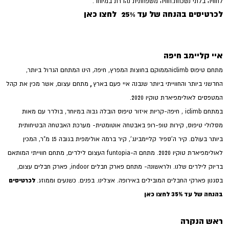
לחוויה בלתי נשכחת.חוויה משפחתית נהדרת במיוחד.
לכרטיסים בהנחה
של עד 25%
לחצו כאן
איי קליימב חיפה
מתחם טיפוס iclimbהממוקם בחוצות המפרץ, חיפה, הינו המתחם הגדול ביותר,
,
החדשני ביותר והחווייתי ביותר שנבנה איי פעם בארץ
מתחם עצום, אשר מכין את קהל
המטפסים לאולימפיאדת טוקיו 2020.
במתחם iclimb , חיפה-קריות איזור טיפוס הובלה גבוה במיוחד, בולדר עם מאות
מסלולי טיפוס, קירות טופ-רופ באבטחה אוטומטית- מערכת האבטחה הבטיחותית
ביותר בעולם. קיר ה’ספיד קליימבינג’, קיר ברמה אולימפית בגובה 15 מ”ר, המכין
לאולימפיאדת טוקיו 2020. מתחם ה-funtopia העצום לילדים, מתחם חווייתי המותאם
בדיוק לילדים שלנו. ולראשונה- מתחם פארק חבלים indoor, פארק חבלים עצום,
לכרטיסים
בסגנון פארקי החבלים המובילים באירופה. אצלינו. בפנים. כשנעים וממוזג.
בהנחה
של עד 35%
לחצו כאן
ראש הנקרה