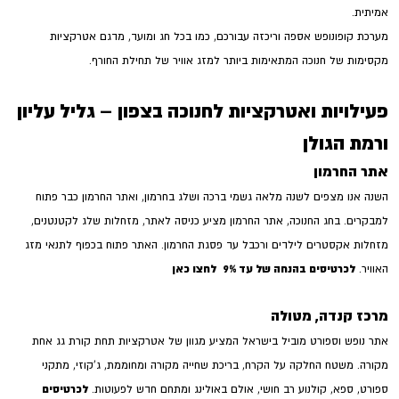
אמיתית.
מערכת קופונופש אספה וריכזה עבורכם, כמו בכל חג ומועד, מדגם אטרקציות
מקסימות של חנוכה המתאימות ביותר למזג אוויר של תחילת החורף.
פעילויות ואטרקציות לחנוכה בצפון – גליל עליון
ורמת הגולן
אתר החרמון
השנה אנו מצפים לשנה מלאה גשמי ברכה ושלג בחרמון, ואתר החרמון כבר פתוח
למבקרים. בחג החנוכה, אתר החרמון מציע כניסה לאתר, מזחלות שלג לקטנטנים,
מזחלות אקסטרים לילדים ורכבל עד פסגת החרמון. האתר פתוח בכפוף לתנאי מזג
לכרטיסים בהנחה של עד 9%
לחצו כאן
האוויר.
מרכז קנדה, מטולה
אתר נופש וספורט מוביל בישראל המציע מגוון של אטרקציות תחת קורת גג אחת
מקורה. משטח החלקה על הקרח, בריכת שחייה מקורה ומחוממת, ג'קוזי, מתקני
לכרטיסים
ספורט, ספא, קולנוע רב חושי, אולם באולינג ומתחם חדש לפעוטות.