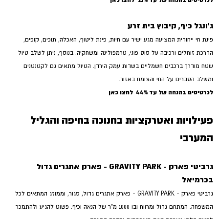
ג'ונגל כיף, קיבוץ בית זרע
פינת חי ייחודית המציעה מגע ישיר עם חיות, פינת ליטוף, האכלה, תוכים, קופים,
הדרכת זוחלים ורכיבה על סוס פוני, טרמפולינה ומשחקיה. בנוסף, ניתן לשלב טיול
שטח מודרך ברכבים חשמליים בשדות עמק הירדן. הטיול מתאים גם לקטנטנים
ומשלב הסברים על החי והצומח באזור.
לכרטיסים בהנחה של עד 44%
לחצו כאן
פעילויות ואטרקציות בחנוכה בחיפה והגליל
המערבי
גרביטי פארק - GRAVITY PARK - פארק אתגרים גדול
בכרמיאל
גרביטי פארק - GRAVITY PARK - פארק אתגרים גדול, סגור, וממוזג המתאים לכל
המשפחה. המתחם גדול ומרווח ובו 1000 מ"ר של הנאה וכיף. פשוט להגיע ולהתמכר