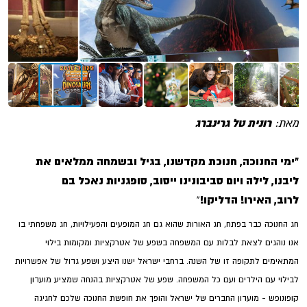
מאת:
רונית טל גרינברג
"ימי החנוכה, חנוכת מקדשנו, בגיל ובשמחה ממלאים את
ליבנו,
לילה ויום סביבונינו ייסוב, סופגניות נאכל בם
לרוב,
האירו! הדליקו!
"
חג החנוכה כבר בפתח, חג האורות שהוא גם חג המופעים והפעילויות, חג משפחתי בו
אנו נוהגים לצאת לבלות עם המשפחה בשפע של אטרקציות ומקומות בילוי
המתאימים לתקופה זו של השנה. ברחבי ישראל ישנו היצע ושפע גדול של אפשרויות
לבילוי עם הילדים ועם כל המשפחה. שפע של אטרקציות בהנחה שמציע מועדון
קופונופש - מועדון החברים של ישראל והופך את חופשת החנוכה שלכם לחגיגה