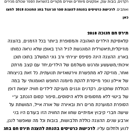
רקדנים, בובות ענק, אפקטים מיוחדים ושירים מקוריים בהשראת הספר שכולם מכירים
לרכישת כרטיסים בהנחה להצגת ספר הג׳ונגל בחג החנוכה 2018 לחצו
ואוהבים.
כאן
תירס חם חנוכה 2018
קלאסיקת הילדים האהובה והמסופרת ביותר בכל הזמנים, בהצגה
מוזיקלית,תיאטרלית המונגשת לגיל הרך באופן שלא נראה כמותו
בארץ. ההצגה הינה פסיפס יצירתי ורב גוני המשלב בתוכו תוכן
איכותי,משעשע ומרגש מעולמם של הילדים,יחד עם קצב מרתק
ואחר, מוזיקה לא מתפשרת ווירטואזיות תנועתית. כל זאת בניצוחה
של איילון נופר מייסדת להקת מיומנה החופש האומנותי על במה
הכוללת שחקנים, רקדנים ונגנים מעניקה לילדים חוויה יוצאת דופן
של ביטוי ללא מחסומים וללא היסוסים...סיפור קסום הנכתב ע״י
הסופרת המוערכת מרים רות ובאיורה של אורה אייל, המושתת על
שישה חברי קיבוץ אמיתיים שחוו את החוויה הזו בעודם היו בני
ארבע שנים. ההצגה כוללת תלבושות, בובות וכל מה שאפשר לנגן,
לנוע ולחלום עליו.
לרכישת כרטיסים בהנחה להצגה תירס חם בחג