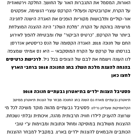
האורות, המסמל את התגברות האור על החושך. החלקה וירטואוזית
על הקרח, אקרובטיקה ופעלולי הקרקס עוצרי הנשימה, אפקטים
אור-קוליים ותלבושות מקוריות הופכים את האגדה הישנה לחגיגה
מרשימה בוהקת על הקרח. "מלכת השלג" הינה ההצגה המוצלחת
ביותר של הקרקס, "כרטיס הביקור" שלו ומבטיחה להפוך לאירוע
החם של חנוכה 2018. האגדה הקסומה של הנס כריסטיאן אנדרסן
בגרסתו של קרקס על הקרח המוסקבאי – היא נס אמיתי שמצפה
לנו העונה וישמח את לבם של הצופים בכל גיל.
לרכישת כרטיסים
בהנחה להצגת מלכת השלג בחג החנוכה 2018 ברחבי הארץ
לחצו כאן
פסטיבל הצגות ילדים בתיאטרון גבעתיים חנוכה 2018
תיאטרון גבעתיים מארח גם השנה בחג החנוכה מבחר של הצגות תיאטרון ממיטב
פסטיבל גבעתיים מהווה מוקד משיכה לכל מי
הקלאסיקות שעליהן גדלנו.
שרוצה להעניק לילדו חוויה תרבותית מהנה, איכותית ובלתי נשכחת.
ההצגות משולבות במוסיקה ומחול וכתובות ומבוימות ע"י טובי
הכותבים והבמאים להצגות ילדים בארץ. במקביל למבחר ההצגות