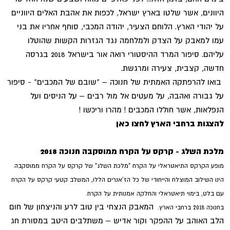
היוונים, אשר שלטו בארץ ישראל, לכפות את אהבת האלים היווניים
על יהודי הארץ. הלוחם הצעיר, יהודה המכבי, סוחף אחריו את בני
עמו למאבק על הצדק ולמלחמה נגד הגזרות הקשות שהוטלו
עליהם. סיפור המרד ההיסטורי רואה אור בישראל 2018 בגרסה
חדשה, קצבית, צעירה ומרגשת.
בואו להרפתקה האמתית של חנוכה – "שובם של המכבים" - סיפור
על גבורה ואהבה, על מעטים אל מול רבים – על הניסים ועל
הנפלאות, אשר חוללו המכבים ! מהרו וריכשו !
להצגות ברחבי הארץ לחצו כאן
מלכת השלג - קרקס על הקרח ממוסקבה חנוכה 2018
מופע הקרקס התיאטראלי על הקרח "מלכת השלג" של קרקס על הקרח ממוסקבה
הינו השילוב המוצלח והייחודי של כל הז'אנרים הללו, המשלב קטעי קרקס על הקרח
עם בלט, בימוי תיאטראלי והחלקה אמנותית על הקרח.
המאבק הנצחי בין טוב לרע והניצחון של חום
בחנוכה 2018 ברחבי הארץ.
הלב האוהב על ההפקר וקור אדיש – משתלבים היטב במסורת חג