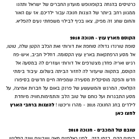
כרטיסים בהנחה בקופונופש מועדון החברים של ישראל ותהנו
ממגוון רחב ביותר של הצגות חנוכה עבור ילדיכם. אז עם האור
והחום שחג זה מפיק, צאו בכיף לבילוי משפחתי נעים להפליא.
הקוסם מארץ עוץ - חנוכה 2018
סופת טורנדו גדולה סוחפת את דורותי ואת הכלב הקטן שלה, טוטו,
אל מסע הרפתקאות בארץ עוץ הקסומה. דחליל חביב, איש-פח
רגיש ואריה פחדן מצטרפים אל דורותי ועוזרים לה במסעה אל
הקוסם, בתקווה שיעזור לה לחזור הביתה בשלום. עיבוד בימתי
חדש והפקה מוסיקלית מסעירה שמפיחה חיים חדשים בסיפורו
הקלאסי, המרגש והמשעשע של פרנק באום על חברות אמיצה, על
מסע התבגרות ועל כוחם של טוב הלב והתמימות.חוויה מיוחדת
לילדים בחג החנוכה 2018 - מהרו וריכשו !
להצגות ברחבי הארץ
לחצו כאן
שובם של המכבים - חנוכה 2018
בימים ההם, בזמן הזה... לפני כאלפיים מאה ושבעים שנה החליטו