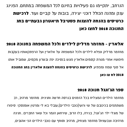
הנרחב, יתקיימו גם פעילויות בחינם לכל המשפחה במתחם. הפנינג
ענק ומהנה הכולל דוכני יצירה, בובות על קביים ועוד.
לרכישת
כרטיסים בהנחה להצגות פסטיבל תיאטרון גבעתיים בחג
החנוכה 2018
לחצו כאן
אלאדין - מחזמר מדליק לילדים ולכל המשפחה בחנוכה 2018
מחזמר מדליק ונפלא לילדים ולכל המשפחה על אלאדין ועל הרפתקאותיו בעקבות
חיפושיו אחרי מנורת קסמים.אלאדין פוגש בנסיכה יפה ובשדון מקסים, שמוביל אותו
לרכישת כרטיסים בהנחה להצגת אלאדין בחג החנוכה
אל סוף שמח ומפתיע.
2018 לח צו כאן
ספר הג'ונגל חנוכה
2018
מחזמר הילדים המצליח בכל הזמנים בגרסה חדשה וחגיגית. מחזמר מרהיב, רב
משתתפים בכיכובם של שי ורועי(כוכבי הילדים),ענבלי בא לי ומרטין אומנסקי. סיפורו
של מוגלי ילד הג'ונגל, בגירה, בלו הדוב, שירחאן הנמר וכל שאר החברים...חגיגה
מרהיבה וצבעונית! מחזמר מצחיק, מרהיב וסוחף עם כוכבי הילדים הכי אהובים,