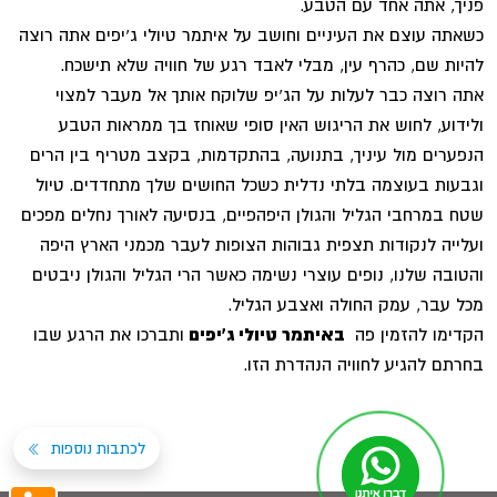
פניך, אתה אחד עם הטבע.
כשאתה עוצם את העיניים וחושב על איתמר טיולי ג'יפים אתה רוצה
להיות שם, כהרף עין, מבלי לאבד רגע של חוויה שלא תישכח.
אתה רוצה כבר לעלות על הג'יפ שלוקח אותך אל מעבר למצוי
ולידוע, לחוש את הריגוש האין סופי שאוחז בך ממראות הטבע
הנפערים מול עיניך, בתנועה, בהתקדמות, בקצב מטריף בין הרים
וגבעות בעוצמה בלתי נדלית כשכל החושים שלך מתחדדים. טיול
שטח במרחבי הגליל והגולן היפהפיים, בנסיעה לאורך נחלים מפכים
ועלייה לנקודות תצפית גבוהות הצופות לעבר מכמני הארץ היפה
והטובה שלנו, נופים עוצרי נשימה כאשר הרי הגליל והגולן ניבטים
מכל עבר, עמק החולה ואצבע הגליל.
הקדימו להזמין פה
באיתמר טיולי ג'יפים
ותברכו את הרגע שבו
בחרתם להגיע לחוויה הנהדרת הזו.
לכתבות נוספות