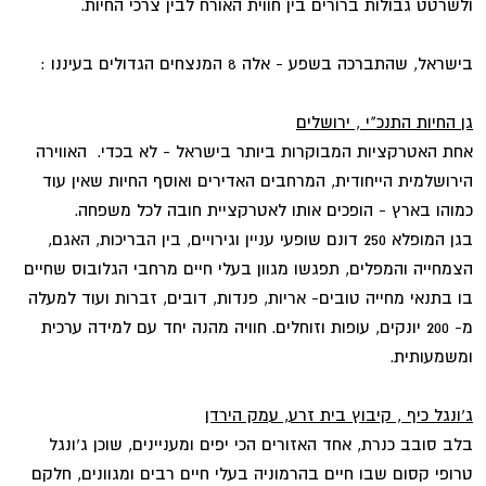
ולשרטט גבולות ברורים בין חווית האורח לבין צרכי החיות.
בישראל, שהתברכה בשפע - אלה 8 המנצחים הגדולים בעיננו :
גן החיות התנכ"י , ירושלים
אחת האטרקציות המבוקרות ביותר בישראל - לא בכדי. האווירה
הירושלמית הייחודית, המרחבים האדירים ואוסף החיות שאין עוד
כמוהו בארץ - הופכים אותו לאטרקציית חובה לכל משפחה.
בגן המופלא 250 דונם שופעי עניין וגירויים, בין הבריכות, האגם,
הצמחייה והמפלים, תפגשו מגוון בעלי חיים מרחבי הגלובוס שחיים
בו בתנאי מחייה טובים- אריות, פנדות, דובים, זברות ועוד למעלה
מ- 200 יונקים, עופות וזוחלים. חוויה מהנה יחד עם למידה ערכית
ומשמעותית.
ג'ונגל כיף , קיבוץ בית זרע, עמק הירדן
בלב סובב כנרת, אחד האזורים הכי יפים ומעניינים, שוכן ג'ונגל
טרופי קסום שבו חיים בהרמוניה בעלי חיים רבים ומגוונים, חלקם