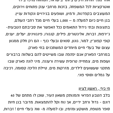
ואטרקציות לכל המשפחה, בזכות מרחבי ענק פתוחים וירוקים,
המעוצבים בקפדנות, ודמיון, ושופעים בגירויים ונקודות עניין.
בגן חיים כיום למעלה מ – 1,000 בעלי חיים מכל רחבי העולם,
בתצוגות ובתי גידול התואמים ככל האפשר את סביבתם הטבעית-
ג‘ירפות, זברות, אליגטורים, פילים, קנגורו, פינגווינים, יעלים, יענים,
קופי קפוצ'ין, למור, גונון, סנאים ובעלי כנף - הם רק חלק ממגוון
עצום של בעלי חיים מיוחדים המשתכנים בחי פארק.
במרחבי הפארק אגם יפהפה שבו משייטים להם בשלווה ברבורים
ועופות מים, צמחייה טרופית עשירה ורעננה, מיני לונה פארק שבו
מתקני שעשועים לילדים, מזרקות מים, טיילת הליכה קסומה, רכיבה
על גמלים וסוסי פוני.
חי כיף , ראשון לציון
בלב הטבע הפראי והמנותק משאון העיר, שוכן לו מתחם של 40
דונם - גדול ורחב ידיים, אך נוח וקל להתמצאות. מדובר בגן חיות
סופר מטופח, מושקע ומזמין, ובו למעלה מ- 700 בעלי חיים ! זברות,