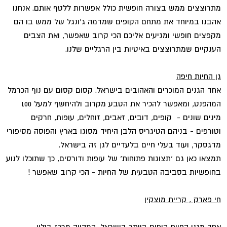
מתרוצצים ממש בצורה חופשית כולל אפשרות ללטף אותם. אנחנו
אהבנו במיוחד את מתחם הקופים שמדמה ג'ונגל של ממש בו הם
מקפצים חופשי ומגיעים אליכם הכי קרוב שאפשר, ואת הצבים
הענקיים שמתרוצצים באיטיות בין הרגליים שלנו.
גן החיות חיפה
אחד הגנים המוכרים והאהובים בישראל. קסום קסום עם נוף הכרמל
המהפנט, ומאפשר להכיר את הטבע מקרוב ולהיחשף למעל 100
מינים שונים - קופים, דובים, זאבים, זוחלים, עופות, חרקים
וטורפים - בניהם הטיגריס הלבן היחיד מסוגו בארץ והפוסה מסיפורי
מדגסקר, ועוד בעלי חיים בלעדיים לגן זה בישראל.
תמצאו כאן גם 'תצוגות פתוחות' של עופות ודורסים, כך שתוכלו לנוע
בחופשיות בסביבה הטבעית של החיות - הכי קרוב שאפשר !
חי פארק , קריית מוצקין
אחד מגני החיות היפים ביותר בישראל, המהווה מרכז בילוי