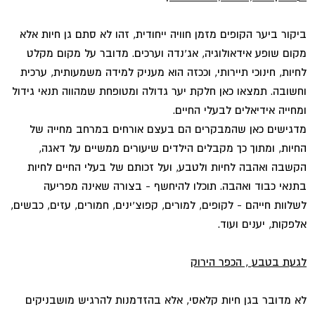
ביקור ביער הקופים מזמן חוויה ייחודית, זהו לא סתם גן חיות אלא
מקום שופע אידאולוגיה, אג'נדה וערכים. מדובר על מקום מקלט
לחיות, חינוכי תיירותי, וככזה הוא מעניק למידה משמעותית, ערכית
וחשובה. תמצאו כאן חלקת יער גדולה ומטופחת שמהווה תנאי גידול
ומחייה אידיאלים לבעלי החיים.
מדגישים כאן שהמבקרים הם בעצם אורחים במרחב מחייה של
החיות, ומתוך כך מקבלים הילדים שיעורים ממשיים על דאגה,
הקשבה ואהבה לחיות ולטבע, ועל זכותם של בעלי החיים לחיות
בתנאי כבוד ואהבה. תוכלו להיחשף - בצורה שאינה מפריעה
לשלוות חייהם - לקופים, למורים, קפוצ'ינים, חמורים, עזים, כבשים,
אלפקות, יענים ועוד.
לגעת בטבע , הכפר הירוק
לא מדובר בגן חיות קלאסי, אלא בהזדמנות להרגיש מושבניקים