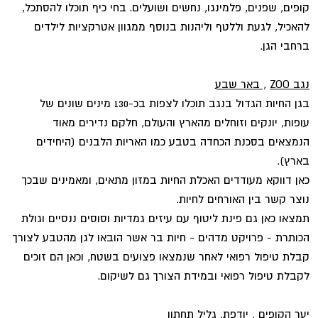
קופים, שפנים, פלמינגו, נחשים ושועלים. בחי כיף תוכלו להסתכל,
להאכיל, לגעת וללטף וליהנות בנוסף ממגוון אטרקציות לילדים
ברחבי הגן.
נגב
ZOO
, באר שבע
בגן החיות הגדול בנגב תוכלו לצפות בכ-130 מינים שונים של
עופות, יונקים וזוחלים מהארץ והעולם, חלקם נדירים מאוד
הנמצאים בסכנת הכחדה בטבע כמו האריות הלבנים (היחידים
בארץ).
כאן דווקא מעודדים האכלת החיות במזון מתאים, ומאמינים שבכך
נוצר קשר בין האורחים לחיות.
תמצאו כאן גם פינת ליטוף עם עיזים גמדיות וסוסים ננסיים וגולת
הכותרת - פרויקט מדהים - חיות בר אשר הובאו לגן מהטבע לצורך
קבלת טיפול רפואי לאחר שנמצאו פצועים בשטח, וכאן הם זוכים
לקבלת טיפול רפואי ובמידת הצורך גם לשיקום.
יער הקופים , יודפת, גליל תחתון