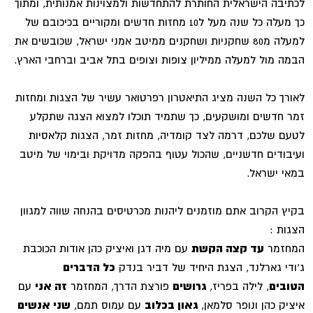
לכתיבה הישראלית החותרת להתחדשות ולמצוינות אמנותית, ומתוך
כך מעלה כל שנה מעל ל10 מחזות חדשים ומקוריים בכיכובם של
למעלה מ80 שחקניות ושחקנים ממיטב אמני ישראל, שכובשים את
הבמה מול למעלה ממיליון צופות וצופים בתל אביב וברחבי הארץ.
לאורך כל השנה מציג התיאטרון רפרטואר עשיר של הצגות ומחזות
זמר חדשים ומושקעים, כך שתמיד תוכלו למצוא הצגה שתקלע
לטעם שלכם, דרמה לצד קומדיה, מחזות זמר, הצגות קלאסיות
ועיבודים חדשניים, שהכול עטוף בהפקה מדויקת ובימוי של מיטב
במאי ישראל.
בקיץ הקרוב אתם מוזמנים ליהנות מכרטיסים בהנחה שווה למגוון
הצגות :
המחזמר
עד קצה הקשת
עם מיה דגן ואיציק כהן אודות הכוכבת
ג’ודי גארלנד, הצגת היחיד של דביר בנדק
כל הדברים
הטובים
, לילה בפריז,
גרושים
פורצת הדרך, המחזמר
זה אני
עם
איציק כהן ונופר סלמאן,
גאון בכלוב
עם עמוס תמם,
שני אנשים