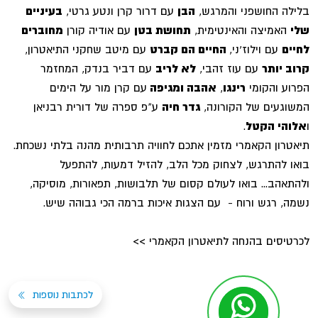
בלילה החושפני והמרגש,
הבן
עם דרור קרן ונטע גרטי,
בעיניים
שלי
האמיצה והאינטימית,
תחושת בטן
עם אודיה קורן
מחוברים
לחיים
עם וילוז’ני,
החיים הם קברט
עם מיטב שחקני התיאטרון,
קרוב יותר
עם עוז זהבי,
לא לריב
עם דביר בנדק, המחזמר
הפרוע והקומי
רינגו
,
אהבה ומגיפה
עם קרן מור על הימים
המשוגעים של הקורונה,
גדר חיה
ע"פ ספרה של דורית רבניאן
ו
אלוהי הקטל
.
תיאטרון הקאמרי מזמין אתכם לחוויה תרבותית מהנה בלתי נשכחת.
בואו להתרגש, לצחוק מכל הלב, להזיל דמעות, להתפעל
ולהתאהב... בואו לעולם קסום של תלבושות, תפאורות, מוסיקה,
נשמה, רגש ורוח - עם הצגות איכות ברמה הכי גבוהה שיש.
לכרטיסים בהנחה לתיאטרון הקאמרי >>
לכתבות נוספות