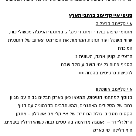
סניפי איי קליימב ברחבי הארץ
איי קליימב הרצליה
מתחמי טיפוס בולדר ומתקני נינג'ה. במתקני הנינג'ה מכשולי כוח,
שיווי משקל ועוד תחנות המדמות את הפורמט האהוב של התוכנית
המוכרת
הרצליה, קניון ארנה, השונית 2
הסניף פתוח כל ימי השבוע כולל שבת
לרכישת כרטיסים בהנחה >>
איי קליימב אשקלון
בנוסף למתחמי הטיפוס, תמצאו כאן פארק חבלים גבוה עם מגוון
רחב של מסלולים מאתגרים, המשתלבים בהרמוניה עם הנוף
הקסום מסביב. גולת הכותרת של איי קליימב אשקלון - מתקן
הרולגליידר – אומגה מדהימה בה טסים גבוה כשהאדרנלין בשמים.
חוף דלילה, סי פארק