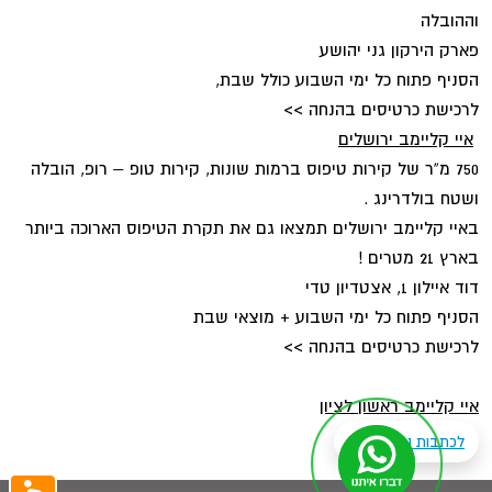
וההובלה
פארק הירקון גני יהושע
הסניף פתוח כל ימי השבוע כולל שבת,
לרכישת כרטיסים בהנחה >>
איי קליימב ירושלים
750 מ”ר של קירות טיפוס ברמות שונות, קירות טופ – רופ, הובלה
ושטח בולדרינג .
באיי קליימב ירושלים תמצאו גם את תקרת הטיפוס הארוכה ביותר
בארץ 21 מטרים !
דוד איילון 1, אצטדיון טדי
הסניף פתוח כל ימי השבוע + מוצאי שבת
לרכישת כרטיסים בהנחה >>
איי קליימב ראשון לציון
לכתבות נוספות