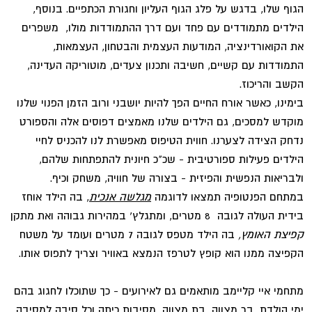
הגוף שלו, בדגש על פלג הגוף העליון וחגורת הכתפיים. בנוסף,
הילדים מתמודדים עם פחד ועם דרך ההתמודדות מולו, משפרים
את הקואורדינציה, המודעות העצמית והבטחון, העצמאות,
התמודדות עם קשיים, חשיבה ותכנון צעדים, מוטוריקה העדינה,
הקשב והריכוז.
בימינו, כאשר אורח החיים הפך להיות יושבני ורוב הזמן הפנוי שלנו
מוקדש למסכים, גם הילדים שלנו מאמצים דפוסים אלה והספורט
נדחק הצידה לצערנו. חווית הטיפוס מאפשרת לנו להכניס לחיי
הילדים פעילות ספורטיבית - שכ"כ חיונית להתפתחות שלהם,
ולבריאות הנפשית והפיזית - בצורה של חוויה, משחק וכיף.
במתחם הפנטופיה תמצאו לדוגמה
מגלשה אנכית
, בה הילד אוחז
בידית העולה לגובה 8 מטרים, ומתגלץ' במהירות גבוהה ואת מתקן
קפיצת האומץ,
בה הילד מטפס לגובה 7 מטרים ועומד על משטח
הקפיצה ממנו הוא קופץ לטרפז הנמצא באוויר וצריך לתפוס אותו.
מתחמי איי קליימב מותאמים גם לאירועים - כך שתוכלו לחגוג בהם
ימי הולדת, בר מצווה, בת מצווה, מסיבות כיתה וכל סיבה למסיבה.