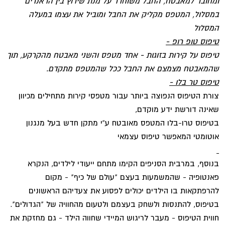
ומחובר למאבטח, החבל משוחרר על מנת שירוץ בין הראנרים
במסלול, המטפס מקליק את החבל ומוביל את עצמו במעלה
המסלול
טיפוס טופ רופ -
טיפוס על קירות בזוגות - אחד מטפס והשני מאבטח מהקרקע, תוך
שהמאבטח מצמצם את החבל ככל שהמטפס מתקדם.
טיפוס טר בלו -
צורת הטיפוס הנפוצה ביותר עבור מטפסי קירות מתחילים מכיוון
שאינה דורשת ידע מוקדם,
בטיפוס טרו-בלו המטפס מאובטח ע”י מתקן חדש בעל מנגנון
אוטומטי המאפשר טיפוס עצמאי
בנוסף, במרבית הסניפים הקימו מתחם ייעודי לילדים, הנקרא
פאנטופיה - שהמשמעות בעצם "עולם של כיף" - מקום
להרפתקאות בו הילדים יכולים לפסוע את צעדיהם הראשונים
בטיפוס, להתנסות ולשחק בעצמם ולטעום מהחוויה של "הגדולים".
חווית הטיפוס - מעבר לריגוש המיידי שחווה הילד - גם מחזקת את