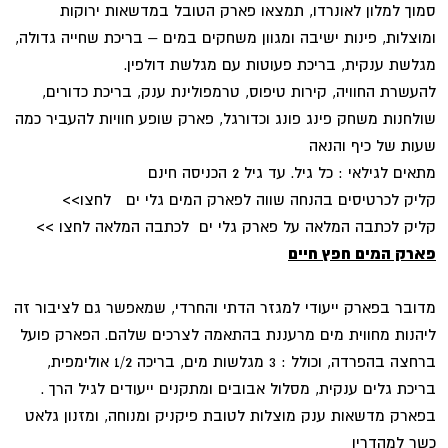
סמוך למלון לאונרדו, תמצאו פארק הטובל במדשאות ירוקות
ומוצלות, פינות ישיבה ומגוון משחקים במים – בריכת שחייה גדולה,
מגלשת ענקית, בריכת פעוטות עם מגלשת דולפין.
להעשרת החוויה, קירות טיפוס, טרמפולינת ענק, בריכת כדורים,
שולחנות משחק פינג פונג וכדורגל, פארק שופע חוויות להעביר כמה
שעות של כיף והנאה
מתאים לגילאי : כל גיל. עד גיל 2 הכניסה חינם
קליק לכרטיסים בהנחה שווה לפארק המים גלי ים לחצו>>
קליק לכתבה המלאה על פארק גלי ים לכתבה המלאה לחצו >>
פארק המים חפץ חיים
מדובר בפארק ייעודי למגזר הדתי והחרדי, שמאפשר גם לציבור זה
ליהנות מחווית מים מרעננת בהתאמה לצרכים שלהם. הפארק פועל
ברחצה בהפרדה, וכולל : 3 מגלשות מים, בריכה 1/2 אולימפית,
בריכת גלים ענקית, מסלול אבובים ומתקנים ייעודים לגיל הרך .
בפארק מדשאות ענק מוצלות לטובת פיקניק ומנוחה, ומזנון גלאט
כשר למהדרין