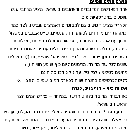
פארק המים שפיים
אחד הפארקים המדוברים והאהובים בישראל, מציע מרחבי ענק
שופעים באטרקציות מים.
הפארק מציע ריגושים גם למבוגרים האמיצים שביננו, לצד כמה
וכמה אזורים מיוחדים לפעוטות הקטנטנים. שייט אבובים במסלול
חשוך עם אפקטים מיוחדים, מגלשה מפותלת במיוחד, מגלשות
קמיקזה, מגלשת סופה וכמובן בריכת גלים ענקית. לאחרונה פתחו
בשפיים מתקן ייחודי בשם "ריינבסוליידס" שמציע 10 (!) מסלולים
שונים לגלישה מהירה. מוזמנים ליום כיף שופע חוויות (-:
מתאים לגילאי : לכל גיל. עד גיל 2 הכניסה חינם
קליק לכרטיסים בהנחה שווה לפארק המים שפיים לחצו >>
אקווה כיף – חוף גנים, כנרת
כאן רבותיי מדובר בלהיט חדשני במיוחד – פארק המים הצף
הראשון בישראל.
נשמע מוזר ? מדובר בחוויה שספחה מיליונים ברחבי העולם, ועכשיו
גם אצלנו תוכלו ליהנות מחוויה מרעננת. מדובר במגוון של משחקים
ומתקנים ממש על פני המים – טרמפולינות, מקפצות, גשרי