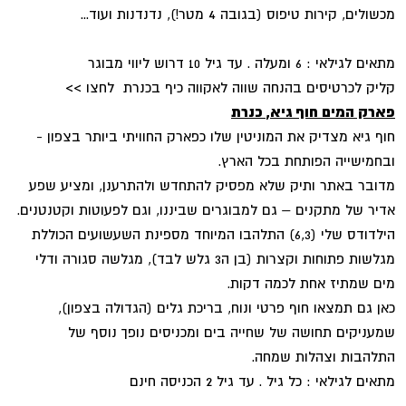
מכשולים, קירות טיפוס (בגובה 4 מטר!), נדנדנות ועוד...
מתאים לגילאי : 6 ומעלה . עד גיל 10 דרוש ליווי מבוגר
קליק לכרטיסים בהנחה שווה לאקווה כיף בכנרת לחצו >>
פארק המים חוף גיא, כנרת
חוף גיא מצדיק את המוניטין שלו כפארק החוויתי ביותר בצפון -
ובחמישייה הפותחת בכל הארץ.
מדובר באתר ותיק שלא מפסיק להתחדש ולהתרענן, ומציע שפע
אדיר של מתקנים – גם למבוגרים שביננו, וגם לפעוטות וקטנטנים.
הילדודס שלי (6,3) התלהבו המיוחד מספינת השעשועים הכוללת
מגלשות פתוחות וקצרות (בן ה3 גלש לבד), מגלשה סגורה ודלי
מים שמתיז אחת לכמה דקות.
כאן גם תמצאו חוף פרטי ונוח, בריכת גלים (הגדולה בצפון),
שמעניקים תחושה של שחייה בים ומכניסים נופך נוסף של
התלהבות וצהלות שמחה.
מתאים לגילאי : כל גיל . עד גיל 2 הכניסה חינם