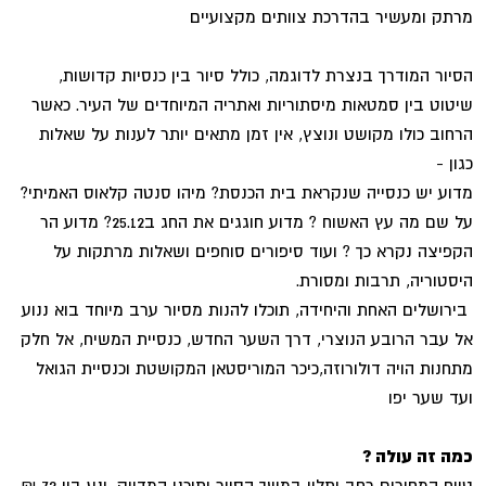
מרתק ומעשיר בהדרכת צוותים מקצועיים
הסיור המודרך בנצרת לדוגמה, כולל סיור בין כנסיות קדושות,
שיטוט בין סמטאות מיסתוריות ואתריה המיוחדים של העיר. כאשר
הרחוב כולו מקושט ונוצץ, אין זמן מתאים יותר לענות על שאלות
כגון -
מדוע יש כנסייה שנקראת בית הכנסת? מיהו סנטה קלאוס האמיתי?
על שם מה עץ האשוח ? מדוע חוגגים את החג ב25.12? מדוע הר
הקפיצה נקרא כך ? ועוד סיפורים סוחפים ושאלות מרתקות על
היסטוריה, תרבות ומסורת.
בירושלים האחת והיחידה, תוכלו להנות מסיור ערב מיוחד בוא ננוע
אל עבר הרובע הנוצרי, דרך השער החדש, כנסיית המשיח, אל חלק
מתחנות הויה דולורוזה,כיכר המוריסטאן המקושטת וכנסיית הגואל
ועד שער יפו
כמה זה עולה ?
טווח המחירים רחב ותלוי במשך הסיור ותוכנו המדויק, ונע בין 72 ₪