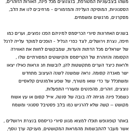
משהו בצבעוניות המטורפת, בנצנוצים מכל פינה, האורות הזוהרים,
הססגוניות, המוסיקה העליזה והמזמורים - מרחיבים לנו את הלב,
מסקרנים, מרגשים ומשמחים.
בשנים האחרונות סיורי הכריסמס למיניהם הפכו נפוצים, וערים כמו
חיפה, נצרת וירושלים, לצד כפרי הגליל - הופכים למוקד עלייה לרגל
של ישראלים מכל הדתות והעדות, שמבקשים לחוות את האווירה
הקסומה והזוהרת של הקריסמס והקישוטים המסורתיים שלו ,
ולראות כיצד הערים מתקשטות להן, לובשות חג ונראות כאילו יצאו
ישר מאגדה קסומה. נראה שמשנה לשנה העיצוב מתחדש
ומשתכלל עד כדי שואו מטורף, של שפע אלמנטים קלאסיים
נוצצים, זוהרים, מהפנטים ומעוררי התפעלות,
כשמכל פינה מגיחה לה בובה של סנטה, אייל קסום או עץ אשוח
מקושט – קשה שלא להרגיש כמו בלב פסטיבל ססגוני ומשמח
באתר קופונופש תוכלו למצוא מגוון סיורי כריסמס בנצרת וירושלים ,
אשר מעבר להתבשמות מהמראות המקושטים, מעניקה ערך נוסף,