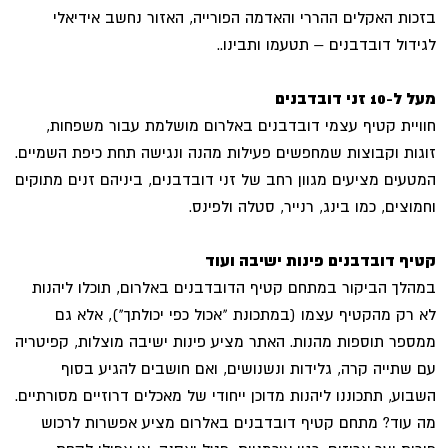
בזכות האקלים ההררי והאדמה הפורייה, האזור נחשב אידיאלי
לגידול דובדבנים – תטעמו ותבינו..
מעל ל-10 זני דובדבנים
חוויית קטיף עצמי דובדבנים באלרום מושלמת עבור משפחות,
זוגות וקבוצות שמחפשים פעילות מהנה ונגישה תחת כיפת השמיים.
המטעים מציעים מגוון רחב של זני דובדבנים, ביניהם זנים מתוקים
וחמוצים, כמו בינג, רנייר, סטלה ולפינס.
קטיף דובדבנים פינות ישיבה ועוד
במהלך הביקור במתחם קטיף הדובדבנים באלרום, תוכלו ליהנות
לא רק מהקטיף עצמו (במתכונת "אכול כפי יכולתך"), אלא גם
ממספר תוספות מהנות. האתר מציע פינות ישיבה מוצלות, קפיטריה
עם שתייה קרה, גלידות ונשנושים, ואם חושבים להגיע בסוף
השבוע, תתכוננו ליהנות מדוכן ייחודי של מאכלים דרוזיים מסורתיים.
מה עוד? מתחם קטיף דובדבנים באלרום מציע אפשרות לרכוש