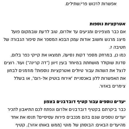
אפשרות לרכוש פרי/שתילים.
אטרקציות נוספות
אם כבר מצפינים ומגיעים עד אלרום, טוב לדעת שבמקום פועל
מיצג מרגש וחשוב אודות עמק הבכא המספר את סיפור הגבורה של
חטיבה 7.
כמו כן, במרחק מספר דקות נסיעה, תמצאו את קייקי כפר בלום,
סדנת שוקולד מושחתת במיוחד בעין זיוון ("דה קרינה") ועוד. רוצים
לנצל את השהות עבור טיולים ואטרקציות נוספות? מוזמנים לבחון
את האפשרות ללון באכסניית “אירוח בוטיק אל-רום", או בשלל
צימרים באזור.
יעדים נוספים עבור קטיף דובדבנים בצפון
כבר ביקרתם בקטיף דובדבנים אלרום ונפתח לכם התיאבון להכיר
יעדים נוספים שגם בהם מככבים פירות עסיסיים? תנסו את אחד
מהיעדים הבאים:
הבוסתן של מוטי (ממש באותו אזור), קטיף