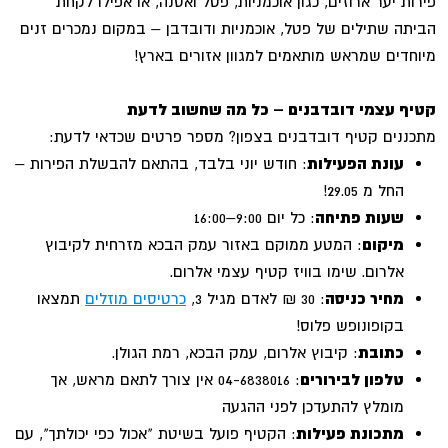
פירות יער ארוזים, כגון אוכמניות, פטל ואסנה, או אפילו לקחת
הביתה שתילים של פטל, אוכמניות ודובדבן – במקום נמכרים זנים
מיוחדים שמראש מותאמים למגוון אזורים בארץ!
קטיף עצמי דובדבנים – כל מה שחשוב לדעת
מתכננים קטיף דובדבנים בצפון? מספר פרטים שכדאי לדעת:
עונת הפעילות
: חודש יוני בלבד, בהתאם להבשלת הפירות –
החל מ 29.05!
שעות פתיחה
: כל יום 9:00–16:00
מיקום
: המטע ממוקם באזור עמק הבכא מזרחית לקיבוץ
אלרום. שימו בוויז קטיף עצמי אלרום.
מחיר כניסה
: 30 ₪ לאדם מגיל 3,
כרטיסים מוזלים
תמצאו
בקופונופש פלוס!
כתובת
: קיבוץ אלרום, עמק הבכא, רמת הגולן.
טלפון לבירורים
: 04-6838016 אין צורך לתאם מראש, אך
מומלץ להתעדכן לפני ההגעה
מתכונת פעילות
: הקטיף פועל בשיטת "אכול כפי יכולתך", עם