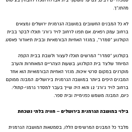
מהתנ"ך.
לא כל המבנים החשובים במושבה הגרמנית ירושלים נמצאים
ברחוב עמק רפאים. אם תפנו לרחוב לויד ג'ורג' תוכלו לבקר בבית
הקולנוע "סמדר", במנזר האחיות הבורמאיות ובבית תיאודור פאסט.
בקולנוע "סמדר" המרשים תוכלו לעצור ולשבת בבית הקפה
המיוחד שלצד בית הקולנוע. בשעות הצהריים המאוחרות והערב
מוקרנים במקום סרטי איכות. מנזר האחיות הבורמואיות הוא אחד
המבנים היפים ביותר במושבה הגרמנית בירושלים. המבנה ממוקם
ברחוב לויד ג'ורג' 12 והוא היה שייך בעבר למסדר גרמני-קתולי.
כיום, המבנה משמש כפנימייה ובית ספר.
בילוי במושבה הגרמנית בירושלים – חוויה בלתי נשכחת
מלבד כל המבנים המרשימים הללו, בסמטאות המושבה הגרמנית