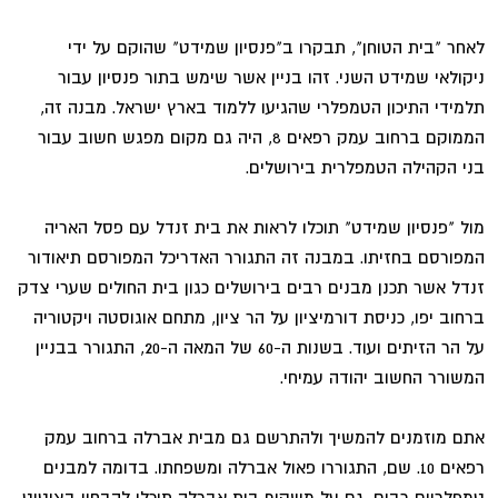
לאחר "בית הטוחן", תבקרו ב"פנסיון שמידט" שהוקם על ידי
ניקולאי שמידט השני. זהו בניין אשר שימש בתור פנסיון עבור
תלמידי התיכון הטמפלרי שהגיעו ללמוד בארץ ישראל. מבנה זה,
הממוקם ברחוב עמק רפאים 8, היה גם מקום מפגש חשוב עבור
בני הקהילה הטמפלרית בירושלים.
מול "פנסיון שמידט" תוכלו לראות את בית זנדל עם פסל האריה
המפורסם בחזיתו. במבנה זה התגורר האדריכל המפורסם תיאודור
זנדל אשר תכנן מבנים רבים בירושלים כגון בית החולים שערי צדק
ברחוב יפו, כניסת דורמיציון על הר ציון, מתחם אוגוסטה ויקטוריה
על הר הזיתים ועוד. בשנות ה-60 של המאה ה-20, התגורר בבניין
המשורר החשוב יהודה עמיחי.
אתם מוזמנים להמשיך ולהתרשם גם מבית אברלה ברחוב עמק
רפאים 10. שם, התגוררו פאול אברלה ומשפחתו. בדומה למבנים
טמפלריים רבים, גם על משקוף בית אברלה תוכלו להבחין בציטוט