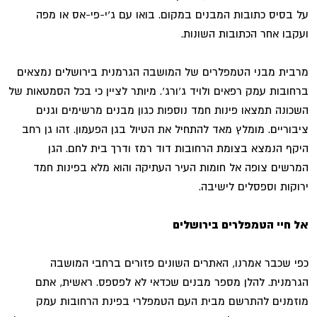
על בסיס כתובות המבנים במקום. בואו עם ג'י-פי-אס או מפה
ועקבו אחר הכתובות השונות.
מרבית מבני הטמפלרים של המושבה הגרמנית בירושלים נמצאים
ברחובות עמק רפאים ולויד ג'ורג'. מיותר לציין כי בכל הסמטאות של
השכונה תמצאו פינות חמד נוספות כגון מבנים מרשימים וגנים
ציבוריים. מומלץ מאד להתחיל את הטיול בגן הפעמון. זהו גן רחב
היקף הנמצא בצומת הרחובות דוד רמז ודרך בית לחם. הגן
המרשים צופה אל חומות העיר העתיקה והוא מלא בפינות חמד
ירוקות וספסלים לישיבה.
אל חיי הטמפלרים בירושלים
כפי שכבר אמרנו, האתרים השונים פזורים ברחבי המושבה
הגרמנית. להלן מספר מבנים שכדאי לא לפספס. ראשית, אתם
מוזמנים להתרשם מבית העם הטמפלרי בפינת הרחובות עמק