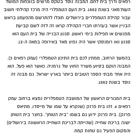
רפאים ודרך בית לחם. המבנה נוסד בטקס מרשים בנוכחות המושל
העות'מאני בשנת 1882. בית העם הטמפלרי היה מרכז קהילתי חשוב
עבור קהילת הטמפלרים בירושלים. תוכלו להתרשם מהפעמון בראש
הבניין אשר בעזרתו חברי הקהילה קראו זה לזה לשם קביעת
מפגשים או תפילות בימי ראשון. סגנון הבנייה של בית העם הוא
סגנון נאו רומנסקי אשר היה נפוץ מאד באירופה במאה ה-12.
בהמשך הרחוב, ממתין לכם בית התיכון הטמפלרי (עמק רפאים 3).
המבנה הוקם בסיוע משרד החוץ של גרמניה. כאשר הוא פעל, הוא
היה אחד מבתי הספר הטובים ביותר בארץ ישראל. גם מבנה זה
נוסד בשנת 1882.
בית המגורים הראשון של המושבה הטמפלרית נמצא ברחוב עמק
רפאים 6. זהו בית פרנק (שנקרא על שמו של מייסדו, מתיאס
פרנק). בית פרנק ידוע גם בשמו "בית הטוחן". בחצר בית הטוחן
ישנה בריכת שחייה (שהייתה לבריכת השחייה הראשונה בירושלים)
והמקום הפעיל גם טחנת קמח.