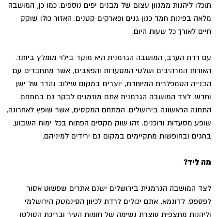
תוכלו ליהנות ממגוון עצום של מבנים יפים נוספים. כמו כן, המושבה
מלאה בפינות חמד כגון גנים ופארקים קטנים. האזור כולו שוקק
חיים לאורך כל שעות היום.
עם רדת הערב, המושבה הגרמנית היא מוקד בילוי מומלץ ביותר.
האורות המרהיבים ושלטי המסעדות והפאבים, אשר מתחברים עם
הבנייה הטמפלרית המיוחדת, יוצרים במקום שילוב נהדר של ישן
וחדש. לצד המושבה הגרמנית אתם מוזמנים לבקר גם במתחם
התחנה הראשונה בירושלים. המתחם המקסים, אשר שופץ לאחרונה,
שופע מסעדות ודוכנים. זהו שוק מקסים הפתוח בכל ימות השבוע.
בחגים ובחופשות מתקיימים במקום גם ירידים למיניהם.
מה ליד?
לצד המושבה הגרמנית בירושלים ישנם אתרים שפשוט אסור
לפספס. לדוגמא, אתם יכולים לרדת לכיוון הסינמטק הירושלמי
וליהנות מתצפית עוצרת נשימה של חומות העיר ובריכת הסולטן