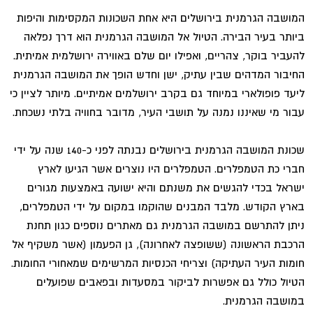
המושבה הגרמנית בירושלים היא אחת השכונות המקסימות והיפות
ביותר בעיר הבירה. הטיול אל המושבה הגרמנית הוא דרך נפלאה
להעביר בוקר, צהריים, ואפילו יום שלם באווירה ירושלמית אמיתית.
החיבור המדהים שבין עתיק, ישן וחדש הופך את המושבה הגרמנית
ליעד פופולארי במיוחד גם בקרב ירושלמים אמיתיים. מיותר לציין כי
עבור מי שאיננו נמנה על תושבי העיר, מדובר בחוויה בלתי נשכחת.
שכונת המושבה הגרמנית בירושלים נבנתה לפני כ-140 שנה על ידי
חברי כת הטמפלרים. הטמפלרים היו נוצרים אשר הגיעו לארץ
ישראל בכדי להגשים את משנתם והיא ישועה באמצעות מגורים
בארץ הקודש. מלבד המבנים שהוקמו במקום על ידי הטמפלרים,
ניתן להתרשם במושבה הגרמנית גם מאתרים נוספים כגון תחנת
הרכבת הראשונה (ששופצה לאחרונה), גן הפעמון (אשר משקיף אל
חומות העיר העתיקה) וצריחי הכנסיות המרשימים שמאחורי החומות.
הטיול כולל גם אפשרות לביקור במסעדות ובפאבים שפועלים
במושבה הגרמנית.