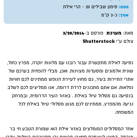
סימון שבילים 20 - הרי אילת
מפה:
כ-3 ק"מ
אורך:
מאת:
מערכת
פורסם ב-
3/20/2014
צולם ע"י
Shutterstock
נסיעה לאילת מתקשרת עבור רובנו עם מלונות יוקרה, מפרץ כחול,
שונית אלמוגים ומסעדות מצוינות. ואכן, מבלי להפחית בערכם של
אתרי התיירות בעיר, גם מחוץ לעיירת הנופש ממתינים לכם חוויות
נפלאות. אם אתם מתכננים לרדת דרומה, אנו ממליצים לכם לשלב
בנסיעה גם מסלול טיול באילת . באזור העיר הדרומית, ובמרחק
נגיעה מהמפרץ, ממתינים לכם מגוון מסלולי טיול באילת לכל
המשפחה.
אחד המסלולים המומלצים באזור אילת הוא שמורת הטבע חי בר
יטבתה. דמיינו לעצמכם ספארי מרשים ובו מתגוררים בשלווה עדרי