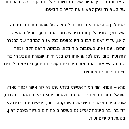
הזאב והנמר. בין החיות אשר תפגשו במהלך הביקור בשטח הפתוח
של השמורה ניתן למצוא את הדיירים הבאים:
ראם לבן
– הראם הלבן נחשב לסמלה של שמורת חי בר יטבתה.
הוא ידוע בגופו הלבן ובקרניו הישרות והחדות. עד תחילת המאה
ה-19, עדרי ראמים לבנים היו נפוצים בכל אזור המדבר של המזרח
התיכון. עם זאת, בעקבות ציד בלתי מבוקר, הראם הלבן נכחד
לחלוטין וכיום ניתן לפגוש אותו רק בגני חיות. שמורת הטבע חי בר
יטבתה היא אחד המקומות היחידים בעולם בהם עדרי ראמים לבנים
חיים במרחבים פתוחים.
פרא
– הפרא הוא חמור אסייתי בלתי ניתן לאילוף אשר נכחד מארץ
ישראל. בזכות החי בר ביטבתה, ולאחר ייבוא פראיים ממדינות זרות,
אוכלוסיית הפראיים בישראל השתקמה. כיום, פראיים מתגוררים לא
רק בחי בר ביטבתה אלא גם בשטחים פתוחים באזור מצפה רמון,
בקעת הסיירים ועוד.