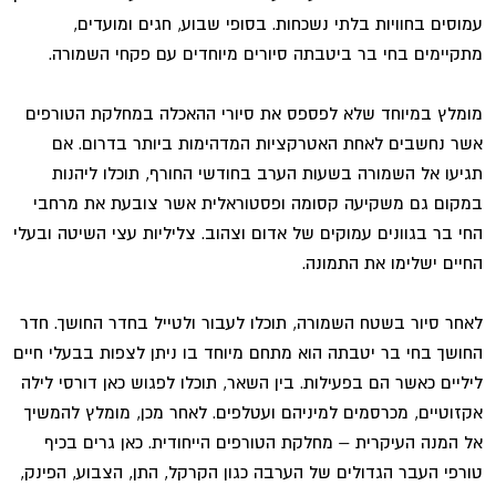
עמוסים בחוויות בלתי נשכחות. בסופי שבוע, חגים ומועדים,
מתקיימים בחי בר ביטבתה סיורים מיוחדים עם פקחי השמורה.
מומלץ במיוחד שלא לפספס את סיורי ההאכלה במחלקת הטורפים
אשר נחשבים לאחת האטרקציות המדהימות ביותר בדרום. אם
תגיעו אל השמורה בשעות הערב בחודשי החורף, תוכלו ליהנות
במקום גם משקיעה קסומה ופסטוראלית אשר צובעת את מרחבי
החי בר בגוונים עמוקים של אדום וצהוב. צליליות עצי השיטה ובעלי
החיים ישלימו את התמונה.
לאחר סיור בשטח השמורה, תוכלו לעבור ולטייל בחדר החושך. חדר
החושך בחי בר יטבתה הוא מתחם מיוחד בו ניתן לצפות בבעלי חיים
ליליים כאשר הם בפעילות. בין השאר, תוכלו לפגוש כאן דורסי לילה
אקזוטיים, מכרסמים למיניהם ועטלפים. לאחר מכן, מומלץ להמשיך
אל המנה העיקרית – מחלקת הטורפים הייחודית. כאן גרים בכיף
טורפי העבר הגדולים של הערבה כגון הקרקל, התן, הצבוע, הפינק,