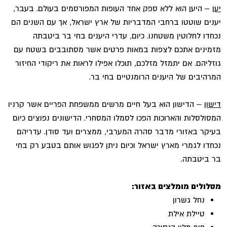
יען
– היען הוא ללא ספק אחד העופות המפורסמים בעולם. בעבר,
יענים שוטטו ברחבי המדבריות של ארץ ישראל, אך עם השנים הם
נכחדו לחלוטין משטחנו. כיום, עדרי היענים בחי בר ביטבתה
מזמינים אתכם לצפות במאות פרטים אשר מסתובבים בשטח עם
גוזליהם. אם יתמזל מזלכם, תוכלו אפילו לראות את ריקודי החיזור
המרהיבים של היענים הרומנטיים בחי בר.
דישון
– הדישון הוא בעל חיים מרשים ממשפחת הפריים אשר קרניו
המסולסלות והארוכות הפכו לסמלו המסחרי. הדישונים נפוצים כיום
בעיקר באזורי מדבר סהרה המערבי, ממצרים ועד סודן. עדריהם
נכחדו לגמרי מארץ ישראל וכיום ניתן לפגוש אותם בטבע רק בחי
בר ביטבתה.
מסלולים מומלצים באזור:
נחל גשרון
טיילת אילת