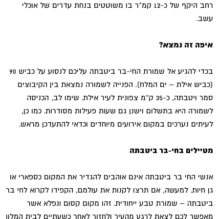
רחב היקף של כ-12 קמ"ר בו משוטטים בנחת עדרים של אוכלי
עשב.
איפה זה נמצא?
בכדי להגיע אל שמורת החי-בר ביטבתה עליכם לנסוע על כביש 90
(כביש אילת – ים המלח). הפנייה לשמורה נמצאת בין הקיבוצים
סמר ויטבתה, כ-35 ק"מ צפונית לעיר אילת. שימו לב, הכניסה
לשמורה היא בתשלום וישנן גם שעות פעילות מסודרות. כמו כן,
לעיתים נערכים במקום אירועים מיוחדים וכדאי להתעדכן מראש.
מטיילים בחי-בר ביטבתה
אנשי החי בר ביטבתה אינם אוהבים להגדיר את המקום כספארי או
גן חיות. למעשה, אם תרצו לקנות את עולמם, הקפידו לקרוא לחי בר
ביטבתה – שמורת טבע ייחודית. זהו מקום קסום ונפלא אשר
מאפשר לכם לצאת לרגע מהעיר ולחזור לאחר כשעתיים לבית המלון