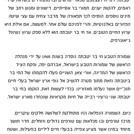
ראמים, להקות יענים, חמורי בר אסייתיים, דישונים ומגוון רחב של
מינים נוספים. הוסיפו לכך תפאורה של מדבר צחיח עם עצי שיטה
הפזורים באלגנטיות, והרי לפניכם עולם אחר. למעשה, אם אילת היא
ערוץ החיים הטובים, אז חי בר יטבתה הוא ללא ספק ערוץ נשיונל
ג'יאוגרפיק.
שמורת הטבע חי בר יטבתה נוסדה בשנת 1968 על ידי מנהלה
הראשון של שמורות הטבע בישראל, אברהם יפה, ופקח הציד
הראשון של המדינה, אורי צאן. השניים פעלו להקמתו של החי בר
ביטבתה וזאת מתוך מטרה להשיב אל נופי ארץ ישראל בעלי חיים
תנכ"יים אשר נעלמו מאזורינו. בכדי לעשות זאת, הוקמו בחי בר
יטבתה שני גרעיני רבייה של חיות מקראיות שנכחדו מארץ ישראל.
כיום, השמורה הנפלאה הזו מתחלקת לשלושה חלקים עיקריים.
מרכז טורפים ובו מכלאות עם טורפים גדולים וזוחלים, חדר חושך
מיוחד במינו אשר מציע צפייה בבעלי חיים ליליים בפעילות, ושטח