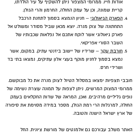
אודות חייו. ממרומי המצפור ניתן להשקיף על עיר הולדתו,
קריית שמונה, וכן על עמק החולה, החרמון והרי הגולן.
הפארק הגיאולוגי
– חניון הנמצא בסמוך לתחנת הרכבל
התחתונה של צוק מנרה. יוצא מכאן שביל מסודר ומשולט אל
פארק גיאולוגי אשר לוקח אתכם אל נפלאות שכבותיו של
השבר הסורי אפריקאי.
חורבת עקר
– שרידיו של יישוב ביזנטי עתיק. במקום, אשר
נמצא בסמוך לחניון מוקף בעצי אלון עתיקים, נמצאו בתי בד
ושרידי חרס.
חובבי תצפיות ימצאו במסלול הטיול לצוק מנרה את כל מבוקשם.
ממרומי המצוק המרשים, ניתן לצפות על תמונה עוצרת נשימה של
נופים גליליים מרהיבים. ואכן, המראה של שדות החקלאים בעמק
החולה, למרגלות הרי רמת הגולן, מספר במידה מסוימת את סיפורה
של ארץ ישראל הישנה והטובה.
האתר משלב עבורכם גם אלמנטים של מורשת ציונית. החל