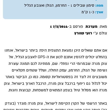
סימון שבילים 1 - החרמון, הגולן ואצבע הגליל
מפה:
כ-1 ק"מ
אורך:
מאת:
מערכת
פורסם ב-
7/2/2014 1
צולם ע"י
רועי שוורץ
אם אתם שואלים היכן נמצאת התצפית היפה ביותר בישראל, אנחנו
בהחלט יכולים להזמין אתכם לכוון את ה-GPS לאצבע הגליל, אל
צוק מנרה שבמרומי הרי נפתלי. שם, ממתינה לכם תמונה עוצרת
נשימה של הגולן, החרמון, עמק החולה, ושלל שטחים חקלאיים
משובצים זה לצד זה בפסטוראליות קסומה. כמו כן, הביקור באתר
יכול לכלול גם ריחוף ברכבל צוק מנרה, הרכבל הארוך בישראל. צוק
מנרה הוא מסלול טיול בצפון המתאים למשפחות, קבוצות וזוגות.
באתר הרשמי של הקרן הקיימת לישראל, צוק מנרה מוגדר (בצדק
רב) כאתר טבע פראי שבו עמקים, מצוקים, יערות ומדרונות שזורים