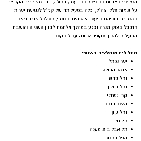
מסיפורים אודות ההתיישבות בעמק החולה, דרך מצפורים הקרויים
על שמות חללי צה"ל, וכלה בפעילותה של קק"ל לנטיעת יערות
במסגרת משימת הייעור הלאומית. בנוסף, תוכלו להיזכר כיצד
הרכבל בצוק מנרה נפגע במהלך מלחמת לבנון השנייה והושבת
מפעילות למשך תקופה ארוכה עד לתיקונו.
מסלולים מומלצים באזור:
יער נפתלי
אגמון החולה
נחל קדש
נחל דישון
קרן נפתלי
מצודת כוח
נחל עיון
תל חי
תל אבל בית מעכה
מפל התנור