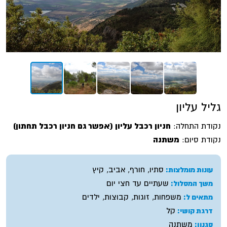
גליל עליון
נקודת התחלה:
חניון רכבל עליון (אפשר גם חניון רכבל תחתון)
נקודת סיום:
משתנה
סתיו, חורף, אביב, קיץ
עונות מומלצות:
שעתיים עד חצי יום
משך המסלול:
משפחות, זוגות, קבוצות, ילדים
מתאים ל:
קל
דרגת קושי:
משתנה
סגנון: