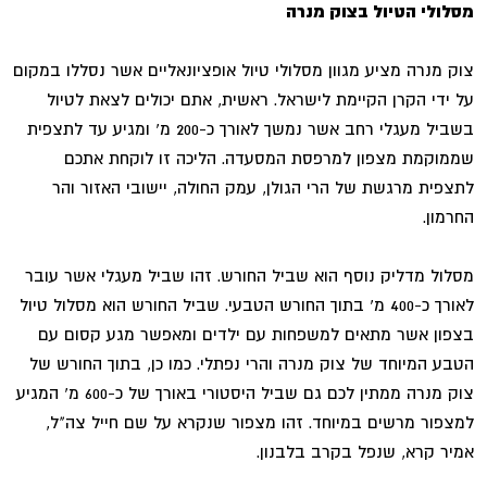
מסלולי הטיול בצוק מנרה
צוק מנרה מציע מגוון מסלולי טיול אופציונאליים אשר נסללו במקום
על ידי הקרן הקיימת לישראל. ראשית, אתם יכולים לצאת לטיול
בשביל מעגלי רחב אשר נמשך לאורך כ-200 מ' ומגיע עד לתצפית
שממוקמת מצפון למרפסת המסעדה. הליכה זו לוקחת אתכם
לתצפית מרגשת של הרי הגולן, עמק החולה, יישובי האזור והר
החרמון.
מסלול מדליק נוסף הוא שביל החורש. זהו שביל מעגלי אשר עובר
לאורך כ-400 מ' בתוך החורש הטבעי. שביל החורש הוא מסלול טיול
בצפון אשר מתאים למשפחות עם ילדים ומאפשר מגע קסום עם
הטבע המיוחד של צוק מנרה והרי נפתלי. כמו כן, בתוך החורש של
צוק מנרה ממתין לכם גם שביל היסטורי באורך של כ-600 מ' המגיע
למצפור מרשים במיוחד. זהו מצפור שנקרא על שם חייל צה"ל,
אמיר קרא, שנפל בקרב בלבנון.