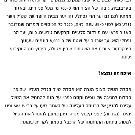
בערבוביה. גובהו של הצוק הוא כ-700 מ' מעל פני הים, ובאזור
ממתין לכם גם יער הרי נפתלי. זהו יער מבית היוצר של קק"ל אשר
נזרע כאן לפני כ-65 שנה. זאת, כנגד כל הכיסויים ולמרות שמדובר
באזור פראי עם מורדות סלעיים וקרקעות טרשים. כיום, יער הרי
נפתלי הוא יער אורנים על שטח של כ-8,000 דונמים שעוטף
בירקרקות ציורית את השטחים שבין מטולה, קיבוץ מנרה וקיבוץ
יפתח.
איפה זה נמצא?
מסלול הטיול בצוק מנרה הוא מסלול טיול בגליל העליון שהופך
בקלות לחגיגה של נופים וקסם כפרי. על מנת להתחיל את הטיול
עליכם להגיע אל הכניסה העליונה של האתר. סעו על כביש 886 ופנו
ימינה (מזרחה) לפני קיבוץ מנרה. ניתן כמובן להתחיל את הטיול
למטה, בתחנה התחתונה של הרכבל בסמוך לקריית שמונה.