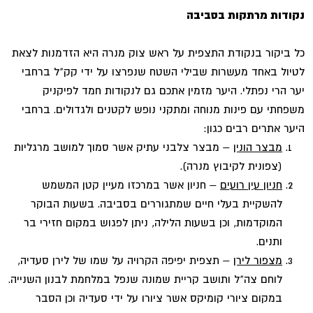
נקודות מרתקות בסביבה
כל ביקור בנקודת התצפית על ראש צוק מנרה היא הזדמנות לצאת
לטיול באחד מעשרות שבילי השטח שנפרצו על ידי קק"ל ברחבי
יער הרי נפתלי. היער מזמין אתכם גם לנקודות חמד לפיקניק
משפחתי עם פינות מנוחה ומתקני נופש לקטנים ולגדולים. ברחבי
היער אתרים רבים כגון:
מבצר הונין
– מבצר צלבני עתיק אשר סמוך למושב מרגליות
(צפונית לקיבוץ מנרה).
חניון עין רועים
– חניון אשר במרכזו מעיין קטן המשמש
להשקיית בעלי חיים שמתגוררים בסביבה. בשעות הבוקר
המוקדמות, וכן בשעות הלילה, ניתן לפגוש במקום חזירי בר
ותנים.
מצפור לירן
– תצפית יפיפה הקרויה על שמו של לירן סעדיה,
לוחם צה"ל ותושב קריית שמונה שנפל במלחמת לבנון השנייה.
במקום ציורי קומיקס אשר ציורו על ידי סעדיה וכן הסבר