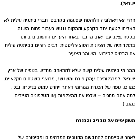
ישראל).
חרף האידיאולוגיה הלוהטת שפעמה בקרבם, חברי ביתניה עילית לא
הצליחו לטעת יתד בקרקע והמקום ננטש כעבור פחות משנה,
בפסח 1921. עם זאת, מדובר באחד היעדים החשובים ביותר
בתולדותיה של הציונות הסוציאליסטית ורבים רואים בביתניה עילית
את הבסיס לקיבוצי השומר הצעיר.
ממרומי ביתניה עילית קשה שלא להתאהב מחדש בנופיה של ארץ
ישראל. למרגלותיכם עמק פורח ומשגשג, מרוצף בשטחים חקלאיים.
כמו כן, נופה של הכנרת ממרומי האתר ייחרט עמוק בזיכרון. ובכן,
למה אתם מחכים – שלפו את המצלמות (או הטלפונים הניידים
כמובן).
משקיפים אל טבריה והכנרת
לאחר שסיימתם להתבשם מהנופים המדהימים ומסיפורם של