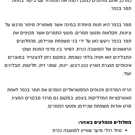
כמו כן, אתם מוזמנים כמובן לקנח את המסלול עם ביקור בחנות
תמר בכפר.
תמר בכפר היא חנות מיוחדת במינה אשר מאחוריה סיפור מרגש על
ציונות, חקלאות ומטעי תמרים. מטעי התמרים אשר מקיפים את
תמר בכפר ניטעו כאן על ידי בני משפחת שניידמן, מהחלוצים
הראשונים של המושבה כנרת. הסיור בין מדפי החנות ושקי
התבלינים הוא חוויה בלתי נשכחת. במקום ניתן להצטייד במוצרים
איכותיים תוצרת הארץ כגון דבש, יינות, שמני זית, חליטות, תבלינים
ועוד.
הריח המדהים והנופים הפסטוראליים הופכים את תמר בכפר לאחת
האטרקציות המדליקות בצפון. במקום גם מרכז מבקרים המציג
סרט אודות משפחת שניידמן ומטעי התמרים.
מסלולים מומלצים באזור:
טיול רגלי מיער שווייץ למושבה כנרת