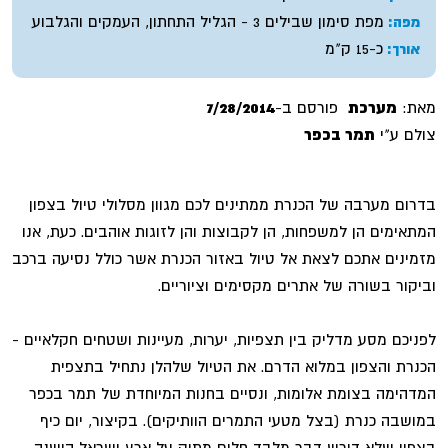
מפת סימון שבילים 3 - הגליל התחתון, העמקים והגלבוע
מפה:
כ-15 ק"מ
אורך:
מאת:
מערכת
פורסם ב-
7/28/2014
צולם ע"י
תמר בכפר
בדרום מערבה של הכנרת ממתינים לכם מגוון מסלולי טיול בצפון
המתאימים הן למשפחות, הן לקבוצות והן לזוגות אוהבים. כעת, אנו
מזמינים אתכם לצאת אל טיול באזור הכנרת אשר כולל נסיעה ברכב
וביקור בשורה של אתרים מקסימים וציוריים.
לפניכם מסע מדליק בין תצפיות, יערות, מעיינות ושטחים חקלאיים -
הכנרת והצפון במלוא הדרם. את הטיול שלהלן נתחיל בתצפית
המדהימה בצומת אלומות, ונסיים בחנות המיוחדת של תמר בכפר
במושבה כנרת (בצל מטעי התמרים הוותיקים). בקיצור, יום כיף
בצפון שלא דורש דבר מלבד חלום מתוק על ארץ ישראל הישנה