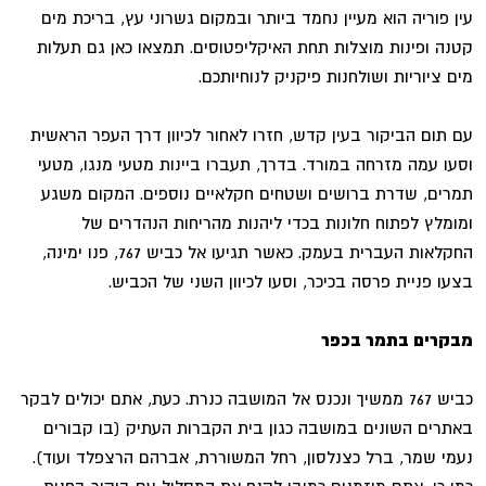
עין פוריה הוא מעיין נחמד ביותר ובמקום גשרוני עץ, בריכת מים
קטנה ופינות מוצלות תחת האיקליפטוסים. תמצאו כאן גם תעלות
מים ציוריות ושולחנות פיקניק לנוחיותכם.
עם תום הביקור בעין קדש, חזרו לאחור לכיוון דרך העפר הראשית
וסעו עמה מזרחה במורד. בדרך, תעברו ביינות מטעי מנגו, מטעי
תמרים, שדרת ברושים ושטחים חקלאיים נוספים. המקום משגע
ומומלץ לפתוח חלונות בכדי ליהנות מהריחות הנהדרים של
החקלאות העברית בעמק. כאשר תגיעו אל כביש 767, פנו ימינה,
בצעו פניית פרסה בכיכר, וסעו לכיוון השני של הכביש.
מבקרים בתמר בכפר
כביש 767 ממשיך ונכנס אל המושבה כנרת. כעת, אתם יכולים לבקר
באתרים השונים במושבה כגון בית הקברות העתיק (בו קבורים
נעמי שמר, ברל כצנלסון, רחל המשוררת, אברהם הרצפלד ועוד).