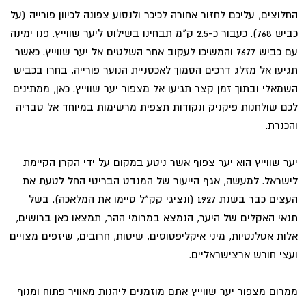
החלוצים, עליכם לחזור אחורה לכיכר ולנסוע צפונה לכיוון פורייה (על
כביש 768). כעבור כ-2.5 ק"מ תבחינו בשילוט ליער שווייץ. פנו ימינה
עם כביש 7677 והמשיכו לעקוב אחר השלטים אל יער שווייץ. כאשר
תגיעו אל מזלג דרכים הסמוך לאכסניית הנוער פורייה, בחרו בכביש
השמאלי ובתוך זמן קצר תגיעו אל מצפור יער שווייץ. כאן, ממתינים
לכם שולחנות פיקניק ונקודות תצפית מרשימות במיוחד אל טבריה
והכנרת.
יער שווייץ הוא יער צפוף אשר ניטע במקום על ידי הקרן הקיימת
לישראל. למעשה, אגף הייעור של המנדט הבריטי החל לטעת את
העצים כבר בשנת 1927 (ונציגי קק"ל סיימו את המלאכה). בשל
תנאי האקלים של היער, הנמצא במרומי ההר, תמצאו כאן ברושים,
אלות אטלנטיות, מיני איקליפטוסים, שיטות, חרובים, שיזפים מצויים
ועצי חורש ארצישראליים.
ממרום מצפור יער שווייץ אתם מוזמנים ליהנות מאוויר פתוח ומנוף