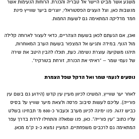
משגע אשר מביט היישר אל טבריה והכנרת. הרוחות הנעימות אשר
מנשבות כאן, וצל העצים הפסטוראלי, יוצרים ביער שווייץ פינת
חמד מדליקה המתאימה גם לשעות החמות.
ואכן, אם הגעתם לכאן בשעות הצהריים, כדאי לעצור לארוחה קלילה
מול הנוף. במידה ותגיעו אל המצפור בשעות הערב המאוחרות,
תיהנו משקיעה עוצרת נשימה. כעת, תוכלו להבין היטב את שירה
של נעמי שמר – "ראיתי את הכנרת, זורחת בטורקיז".
נוסעים לנעמי שמר ואל הדקל שפל הצמרת
לאחר יער שווייץ, המשיכו לכיוון מעיין עין קדש (הידוע גם בשם עין
פורייה). עליכם לעשות סיבוב פרסה ולצאת מיער שוויץ על בסיס
כביש 7677. פנו ימינה לכיוון מערב וכעבור כ-800 מ' תבחינו בשלט
עליו כתוב "עין פורייה". כאן, פנו שמאלה והתחילו לרדת בדרך עפר
המתאימה גם לרכבים משפחתיים. המעיין נמצא כ-2 ק"מ מכאן.