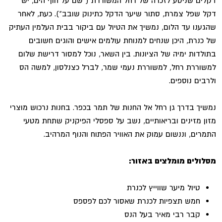
דקלים שניטע לזכרה של רחל המשוררת ("שם על חוף הים, יש
דקל שפל צמרת, סתור שיער הדקל כתינוק שובב"). כעת, לאחר
שהגענו עד הלום, נמשיך את הטיול עם ביקור בבית העלמין העתיק
של כנרת, היכן שנחים למנוחת עולמים אישים והוגים חשובים
בתולדות ימיה של הציונות. בין השאר, נוכל למסור דרישת שלום
למשוררת רחל, למשוררת נעמי שמר, לברל כצנלסון, למשה הס
ולרבים נוספים.
נמשיך בדרך גן רחל אל החנות של תמר בכפר. בחנות נרכוש מוצרי
מזון מזינים ובריאותיים, נשב על ספסלי הפיקניק שתחת מטעי
התמרים, וננשום עמוק את האוויר הפתוח והנוף המרהיב.
מסלולים מומלצים באזור:
טיול מיער שווייץ לכנרת
חמש תצפיות לכנרת שאסור לכם לפספס
קבר רבי מאיר בעל הנס