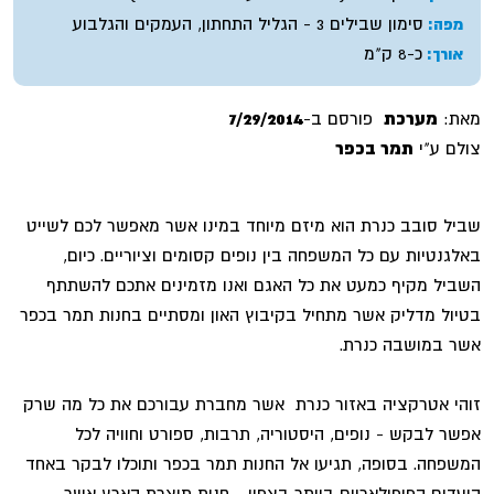
סימון שבילים 3 - הגליל התחתון, העמקים והגלבוע
מפה:
כ-8 ק"מ
אורך:
מאת:
מערכת
פורסם ב-
7/29/2014
צולם ע"י
תמר בכפר
שביל סובב כנרת הוא מיזם מיוחד במינו אשר מאפשר לכם לשייט
באלגנטיות עם כל המשפחה בין נופים קסומים וציוריים. כיום,
השביל מקיף כמעט את כל האגם ואנו מזמינים אתכם להשתתף
בטיול מדליק אשר מתחיל בקיבוץ האון ומסתיים בחנות תמר בכפר
אשר במושבה כנרת.
זוהי אטרקציה באזור כנרת אשר מחברת עבורכם את כל מה שרק
אפשר לבקש - נופים, היסטוריה, תרבות, ספורט וחוויה לכל
המשפחה. בסופה, תגיעו אל החנות תמר בכפר ותוכלו לבקר באחד
היעדים הפופולאריים ביותר בצפון - חנות תוצרת הארץ אשר