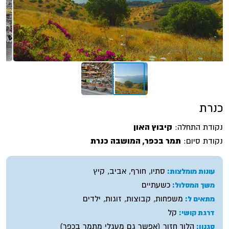
כנרת
נקודת התחלה:
קיבוץ האון
נקודת סיום:
תמר בכפר, המושבה כנרת
סתיו, חורף, אביב, קיץ
עונות מומלצות:
כשעתיים
משך המסלול:
משפחות, קבוצות, זוגות, ילדים
מתאים ל:
קל
דרגת קושי:
הלוך חזור (אפשר גם מעגלי מתמר בכפר)
סגנון: