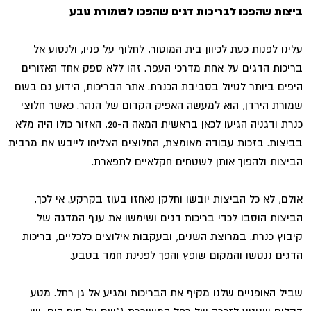
ביצות שהפכו לבריכות דגים שהפכו לשמורת טבע
עלינו לפנות כעת לכיוון בית המוטור, לחלוף על פניו, ולנסוע אל
בריכות הדגים על אחת מדרכי העפר. זהו ללא ספק אחד האזורים
היפים ביותר לטיול בסביבת הכנרת. אתר הבריכות, הידוע גם בשם
שמורת הירדן, הוא למעשה האפיק הקדום של הנהר. כאשר חלוצי
כנרת ודגניה הגיעו לכאן בראשית המאה ה-20, האזור כולו היה מלא
בביצות. בזכות עבודה מאומצת, החלוצים הצליחו לייבש את מרבית
הביצות ולהפוך אותן לשטחים חקלאיים לתפארת.
אולם, לא כל הביצות יובשו וחלקן נאחזו בעוז בקרקע. אי לכך,
הביצות הוסבו לכדי בריכות דגים ושימשו את ענף המדגה של
קיבוץ כנרת. במרוצת השנים, ובעקבות אילוצים כלכליים, בריכות
הדגים ננטשו והמקום שופץ והפך לפנינת חמד בטבע.
שביל האופניים שלנו מקיף את הבריכות ומגיע אל גן רחל. מטע