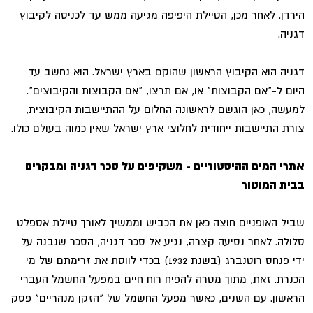
הירדן. לאחר מכן, הטיילת היפיפה מגיעה ממש עד לכניסה לקיבוץ
דגניה.
דגניה הוא הקיבוץ הראשון שהוקם בארץ ישראל. הוא נחשב עד
היום ל-"אם הקבוצות" או, אם תרצו, "אם הקבוצות והקיבוצים".
למעשה, כאן הוגשם לראשונה החלום על ההתיישבות הקיבוצית,
צורת התיישבות ייחודית לחלוצי ארץ ישראל שאין כמוה בעולם כולו.
אתרי המים ההיסטוריים - משקיפים על סכר דגניה ומבקרים
בבית המוטור
שביל האופניים חוצה כאן את הכביש וממשיך לאורך טיילת אספלט
סלולה. לאחר נסיעה קצרה, נגיע אל סכר דגניה, הסכר שנבנה על
ידי פנחס רוטנברג (בשנת 1932) בכדי לווסת את זרימתם של מי
הכנרת. זאת, מתוך מטרה להפיח רוח חיים במפעל החשמל העברי
הראשון. עם השנים, כאשר מפעל החשמל של "הזקן מנהריים" פסק