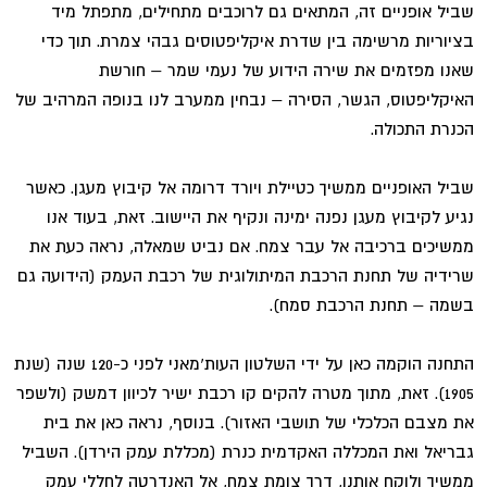
שביל אופניים זה, המתאים גם לרוכבים מתחילים, מתפתל מיד
בציוריות מרשימה בין שדרת איקליפטוסים גבהי צמרת. תוך כדי
שאנו מפזמים את שירה הידוע של נעמי שמר – חורשת
האיקליפטוס, הגשר, הסירה – נבחין ממערב לנו בנופה המרהיב של
הכנרת התכולה.
שביל האופניים ממשיך כטיילת ויורד דרומה אל קיבוץ מעגן. כאשר
נגיע לקיבוץ מעגן נפנה ימינה ונקיף את היישוב. זאת, בעוד אנו
ממשיכים ברכיבה אל עבר צמח. אם נביט שמאלה, נראה כעת את
שרידיה של תחנת הרכבת המיתולוגית של רכבת העמק (הידועה גם
בשמה – תחנת הרכבת סמח).
התחנה הוקמה כאן על ידי השלטון העות'מאני לפני כ-120 שנה (שנת
1905). זאת, מתוך מטרה להקים קו רכבת ישיר לכיוון דמשק (ולשפר
את מצבם הכלכלי של תושבי האזור). בנוסף, נראה כאן את בית
גבריאל ואת המכללה האקדמית כנרת (מכללת עמק הירדן). השביל
ממשיך ולוקח אותנו, דרך צומת צמח, אל האנדרטה לחללי עמק