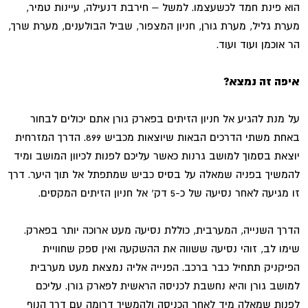
הוא פינת חמד לכשעצמו. למשל – חירבת דנעילה, עיינות טמיר,
מערת גליל, מערת גורן, חניון המצפור, שביל הבולענים, מערת שרך,
הר אוכמן ועוד ועוד.
איפה זה נמצא?
על מנת להגיע אל חניון הזיתים בפארק גורן אתם יכולים לבחור
באחת משתי הדרכים הבאות שיוצאות מכביש 899. הדרך המזרחית
יוצאת בסמוך למושב גרנות כאשר עליכם לפנות לכיוון המושב ומיד
להמשיך בפניה שמאלה על בסיס כביש שמתפתל אל תוך היער. דרך
זו מגיעה לאחר נסיעה של כ-5 דק' אל חניון הזיתים המקסים.
הדרך השנייה, המערבית, כוללת נסיעה מעט ארוכה יותר בפארק.
שימו לב, זוהי נסיעה ששווה את ההשקעה ואין ספק שחוויית
הפיקניק תתחיל כבר ברכב. הפנייה אליה נמצאת מעט מערבית
למושב גורן והיא נחשבת לכניסה הראשית לפארק גורן. עליכם
לפנות שמאלה מיד לאחר הכניסה ולהמשיך דרומה עם דרך הנוף