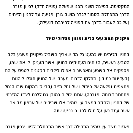
המקסימה. בפיצול השני תפנו שמאלה (פנייה חדה) לכיוון מזרח.
הדרך מתפתלת בסמוך לגדר מושב גורן ומגיעה עד לחניון הזיתים
(עליכם לעבור בדרך את הפנייה לחירבת דנעילה).
פיקניק תחת עצי הזית ומגוון מסלולי טיול
בחניון הזיתים יש כמעט כל מה שצריך בשביל פיקניק משגע בלב
הטבע. ראשית, הזיתים העתיקים בחניון, אשר העניקו לו את שמו,
מספקים צל בשפע ומאפשרים אפילו לילדים הקטנים לטפס עליהם
(בעדינות כמובן). בחלקו הדרום-מערבי של החניון תוכלו ליהנות
מתצפית נפלאה אל פיתוליו של נחל כזיב (בדיוק במקום שבו הנחל
מתחתר דרומה ומזרחה). אתם יכולים כמובן גם ללכת לצדו המזרחי
של החניון ולבקר במצד עין טמיר. אלו שרידים של ארמון מבוצר
אשר עמד כאן על תילו לפני כ-3,500 שנה.
מאזור מצד עין טמיר מתחילה דרך אשר מתפתלת לכיוון צפון מזרח