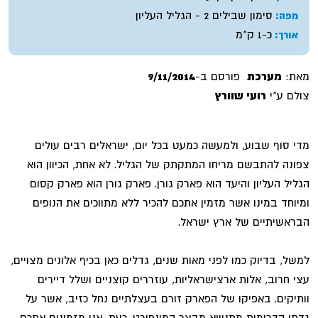
סימון שבילים 2 - הגליל העליון
מפה:
כ-1 ק"מ
אורך:
מאת:
מערכת
פורסם ב-
9/11/2014
צולם ע"י
רועי שוורץ
מדי סוף שבוע, ולמעשה כמעט בכל יום, ישראלים רבים עולים
צפונה להתבשם מריחו המתקתק של הגליל. לא אחת, הכיוון הוא
הגליל העליון והיעד הוא פארק גורן. פארק גורן הוא פארק קסום
ומיוחד במינו אשר מזמין אתכם להכיר ללא מתווכים את הנופים
הבראשיתיים של ארץ ישראל.
למשל, בדיוק כמו לפני מאות שנים, גדלים כאן בכיף אלונים מצויים,
עצי חרוב, אלות ארצישראליות, עוזררים קוצניים ושלל דיירים
וותיקים. באפיקו של הפארק זורם בעצלתיים נחל כזיב, אשר על
גדתו הדרומית מתנשא מבצר המונפורט. כעת, אנו מזמינים אתכם