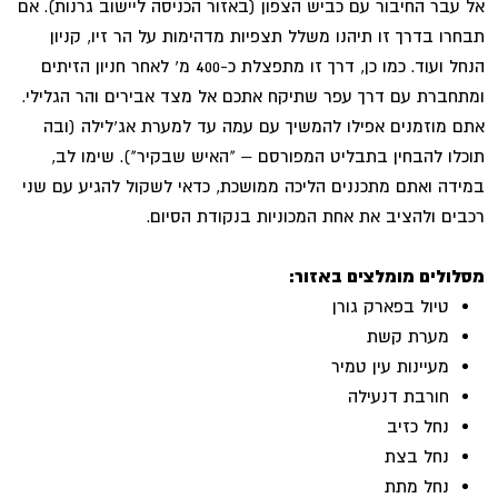
אל עבר החיבור עם כביש הצפון (באזור הכניסה ליישוב גרנות). אם
תבחרו בדרך זו תיהנו משלל תצפיות מדהימות על הר זיו, קניון
הנחל ועוד. כמו כן, דרך זו מתפצלת כ-400 מ' לאחר חניון הזיתים
ומתחברת עם דרך עפר שתיקח אתכם אל מצד אבירים והר הגלילי.
אתם מוזמנים אפילו להמשיך עם עמה עד למערת אג'לילה (ובה
תוכלו להבחין בתבליט המפורסם – "האיש שבקיר"). שימו לב,
במידה ואתם מתכננים הליכה ממושכת, כדאי לשקול להגיע עם שני
רכבים ולהציב את אחת המכוניות בנקודת הסיום.
מסלולים מומלצים באזור:
טיול בפארק גורן
מערת קשת
מעיינות עין טמיר
חורבת דנעילה
נחל כזיב
נחל בצת
נחל מתת