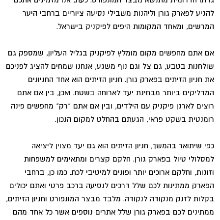
להגיע לפארק גורן וליהנות משבילי נסיעה ציוריים ברחבי היער
המרשים, ומאחד המקומות היפים לפיקניק בישראל.
אם אתם מחפשים מקום מומלץ לפיקניק בגליל העליון, שמספק גם
שולחנות בטבע, גם צל וגם נוף משגע, אנחנו שמחים להציג לפניכם
את חניון הזיתים בפארק גורן. חניון הזיתים הוא אחד החניונים
המדליקים ביותר מבחינת יעד לארוחה בשטח. ואכן, בין אם אתם
רוצים לארגן פיקניק עם הילדים, ובין אם אתם "רק" מחפשים פינה
רומנטית בשקט פראי, הגעתם בהחלט למקום הנכון.
כפי שיתואר בהמשך, חניון הזיתים הוא גם יעד מצוין ליציאה
למסלולי טיול בפארק גורן. חלקם קצרים ומתאימים למשפחות
וזוגות, וחלקם ארוכים יותר ופונים למיטיבי לכת. כמו כן, ברחבי
הפארק ממתינות לכם שלל דרכים לנסיעה ברכב פרטי ואתם יכולים
בקלות לזנק מנקודה לנקודה. מלבד מבצר המונפורט וחניון הזיתים,
ממתינים לכם בפארק גורן שלל אתרים נוספים אשר כל אחד מהם