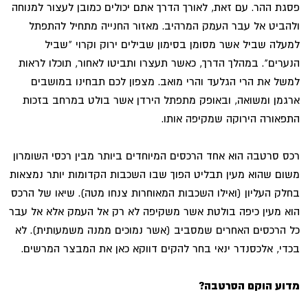
פסגת ההר. עם זאת, לאורך הדרך אתם יכולים כמובן לעצור למנוחה
ולהביט אל עבר העמק המרהיב. מאזור החנייה מתחיל להתפתל
למעלה שביל אשר מסומן בסימון שבילים ירוק וקרוי "שביל
הנערים". במהלך הדרך, כאשר תעצרו ותביטו לאחור, תוכלו לראות
למשל את הרי הגלעד והרי מואב. מצפון לכם תבחינו במושבים
ארגמן ומשואה, ובאופק מתפתל הירדן אשר בולט במרחב בזכות
התפאורה הירוקה שמקיפה אותו.
רכס סרטבה הוא אחד הרכסים המיוחדים ביותר מבין רכסי השומרון
משום שהוא מעין תבליט הפוך שבו השכבות הקדומות יותר נמצאות
בחלק העליון (ואילו השכבות המאוחרות צנחו מטה). שיאו של הרכס
הוא מעין כיפה בולטת אשר משקיפה לא רק אל העמק אלא אל עבר
כל הרכסים האחרים שמסביב (אשר נמוכים ממנה משמעותית). לא
בכדי, אלכסנדר ינאי בחר להקים דווקא כאן את המבצר המרשים.
מדוע הוקם הסרטבה?