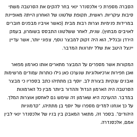
הסברה מספרת כי אלכסנדר ינאי בחר להקים את הסרטבה משתי
סיבות עיקריות. ראשית, תקופת שלטונו של האחרון הייתה מאופיינת
במרידות פנימיות וצרות רבות מבית (כאשר אויביו מבפנים חוברים
לאויבים מבחוץ). שנית, לאחר ששלטונו התבסס בשומרון, בעמק
הירדן ובגליל, הוא היה זקוק למבצר נוסף, צפוני יותר, אשר עדיין
יינצל היטב את שלל יתרונות המדבר.
המקורות אשר מספרים על המבצר מתארים אותו כארמון מפואר
ואכן חפירות ארכיאולוגיות שנערכו כאן גילו כותרות עמודים מרשימות
ואבנים ענקיות בצורת לב. יוסף בן מתתיהו כתב בספריו כי מבצר
הסרטבה היה הארמון הגדול וההדור ביותר מבין כל הארמונות
במדבר. ההערכה היא שארמון זה שימש גם לאחסון אוצרות המלך.
על כך אנחנו למדים מספרו של יוסף בן מתתיהו, "קדמוניות
היהודים". בספר זה, מתואר המאבק בין בניו של אלכסנדר ינאי לבין
אמם, אלכסנדרה.