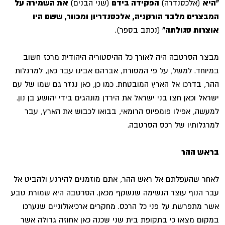
"היא
(אלכסנדרה)
הפקידה בידם
(שני הבנים)
את השמירה על
המבצרים מלבד הורקניה, אלכסנדריון ומכוור, ששם היו
אוצרות סגולתה"
(נכתב בספר).
מבצר הסרטבה היה לאורך כל ההיסטוריה היהודית מרכז חשוב
במיוחד. למשל, על פי המסורת, אברהם אבינו עבר כאן, למרגלות
ההר, בדרכו אל הארץ המובטחת. כמו כן, כאן נגזר גם שמו של עם
ישראל וכאן חצו בני ישראל את הירדן מונהגים בידי יהושע בן נון.
למעשה, אפילו פומפיוס הרומאי, בבואו לכבוש את הארץ, עבר
למרגלותיו של רכס הסרטבה.
בראש ההר
לאחר שהעפלתם אל ראש ההר, אתם מוזמנים להירגע ולהביט אל
עבר הנוף עוצר הנשימה שנשקף מכאן. הסרטבה היא שמורת טבע
אשר מתפרשת על פני כל הרכס. מחקרים ארכיאולוגיים שנערכו
במקום מצאו כי בתקופת בית שני שכנה כאן אחוזה גדולה אשר