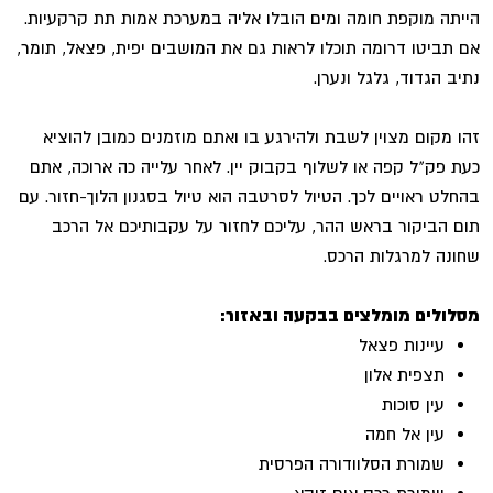
הייתה מוקפת חומה ומים הובלו אליה במערכת אמות תת קרקעיות.
אם תביטו דרומה תוכלו לראות גם את המושבים יפית, פצאל, תומר,
נתיב הגדוד, גלגל ונערן.
זהו מקום מצוין לשבת ולהירגע בו ואתם מוזמנים כמובן להוציא
כעת פק"ל קפה או לשלוף בקבוק יין. לאחר עלייה כה ארוכה, אתם
בהחלט ראויים לכך. הטיול לסרטבה הוא טיול בסגנון הלוך-חזור. עם
תום הביקור בראש ההר, עליכם לחזור על עקבותיכם אל הרכב
שחונה למרגלות הרכס.
מסלולים מומלצים בבקעה ובאזור:
עיינות פצאל
תצפית אלון
עין סוכות
עין אל חמה
שמורת הסלוודורה הפרסית