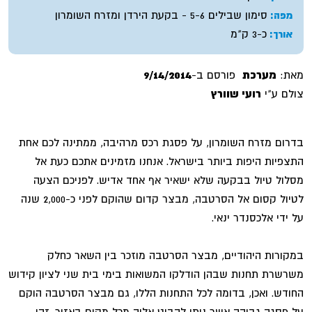
סימון שבילים 5-6 - בקעת הירדן ומזרח השומרון
מפה:
כ-3 ק"מ
אורך:
מאת:
מערכת
פורסם ב-
9/14/2014
צולם ע"י
רועי שוורץ
בדרום מזרח השומרון, על פסגת רכס מרהיבה, ממתינה לכם אחת
התצפיות היפות ביותר בישראל. אנחנו מזמינים אתכם כעת אל
מסלול טיול בבקעה שלא ישאיר אף אחד אדיש. לפניכם הצעה
לטיול קסום אל הסרטבה, מבצר קדום שהוקם לפני כ-2,000 שנה
על ידי אלכסנדר ינאי.
במקורות היהודיים, מבצר הסרטבה מוזכר בין השאר כחלק
משרשרת תחנות שבהן הודלקו המשואות בימי בית שני לציון קידוש
החודש. ואכן, בדומה לכל התחנות הללו, גם מבצר הסרטבה הוקם
על פסגה גבוהה אשר ניתן להביט אליה מכל מקום באזור. זהו