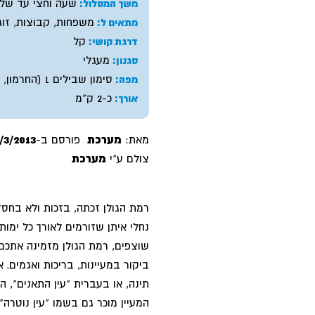
שעה וחצי עד של
משך המסלול:
משפחות, קבוצות, זוגו
מתאים ל:
קל
דרגת קושי:
מעגלי
סגנון:
סימון שבילים 1 (החרמון, אצבע הגליל ורמת הגולן)
מפה:
כ-2 ק"מ
אורך:
מאת:
מערכת
פורסם ב-
/3/2013
צולם ע"י
מערכת
רמת הגולן זכתה, בזכות ולא בחסד
נחלי איתן שזורמים לאורך כל ימו
שוצפים, רמת הגולן מזמינה אתכם
ביקור במעיינות, בריכות ואגמים. א
תינה, או בעברית "עין התאנים", ה
המעיין מוכר גם בשמו "עין נוטרה"