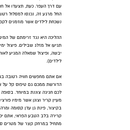
עם דרך העפר. כעת, תצעדו אל ח
החל מרגע זה, נכנסו למסלול רטוב
נשכחת לילדים אשר מוזמנים לקפץ,
תגיעו אל מזלג שבילים. פיצול ימ
יבשה, ופיצול שמאלה המגיע לאות
לילדים).
אם אתם מחפשים חוויה רטובה בגו
הדורשת ממכם גם טיפוס קל על אב
לכם חגיגה צוננת במיוחד. בסופה 
מעיין קריר וצונן אשר מימיו פורצ
בקיצור, פינת גן עדן קסומה ומר
קרירה בלב הטבע הפראי, אתם יכו
מתחיל במרחק קצר של מטרים ספו