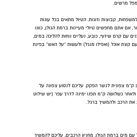
מפל מרשים.
 למשפחות, קבוצות וזוגות. הטיול מתאים בכל עונות
, אם אתם מחפשים טיולי מעיינות ברמת הגולן, כוונו
ו מוכנים עם קרם שיזוף, כובע, נעליים נוחות להליכה במים,
ם קצת אוכל (ואפילו מנגל) ולעשות "על האש" בפינת
המסלול למעין עין תינה מתחיל כ-3 ק"מ צפונית לגשר הפקק. עליכם לנסוע צפונה על
פקק, ולאחר כשלושה ק"מ תפנו ימינה לדרך עפר (יש שילוט
ות את הרכב ולהמשיך ברגל.
 עם מים ברמת הגולן. מחניון הרכבים, עליכם להמשיך