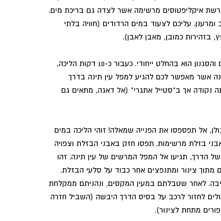
ורשת איקליפטוסים מרשימה אשר לצדה גם בריכת מים.
 ומרענן. עליכם לצעוד במים הרדודים (חוויה בלתי
 בזהירות כמובן, מאבן לאבן).
ההליכה היא נגד זרימתם של המים והסגנון הוא בהחלט ייחודי. כעבור כ-10 דקות הליכה,
ינה אשר מאפשר לכם להגיע למפל עין תינה בדרך
ה נקודה אך ב"סטייל אתגרי" (אל דאגה, מתאים גם
לן, אל תפספסו את הפנייה שמאלה! זוהי הליכה במים
ני בזלת מרשימות. תפסו חזק באבני הבזלת וצפויה
של הדרך, תגיעו אל המפל המרשים של עין תינה. זהו
ים מתוך צינור ומתנפצים אחר כבוד על סלעי הבזלת.
היבה. לאחר שטבלתם במעין המקסים, ונהניתם ממקלחת
לים לחזור לרכב על בסיס הדרך היבשה (השביל חזרה
רים מתחת לצינור).