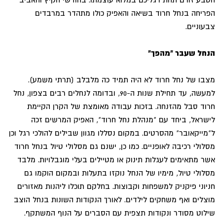
הפריחה בנחל חרוד בשיאה והאפיק כולו מתהדר במרבדים
צבעוניים.
הנחל שעבר "מהפך"
מצבו של נחל חרוד לא היה תמיד כה מלבלב (תרתי משמע).
למעשה, עד תחילת שנות ה-90, ובדומה לנחלים רבים בצפון, נחל
חרוד סבל מהזנחה. בזכות עבודה מאומצת של הקרן הקיימת
לישראל, ביחד עם "מנהלת נחל חרוד", האפיק המרשים זכה
ל"מייקאובר" מהסרטים. במקום נסללו מגוון שבילים להולכי רגל וכן
מסלולי רכיבה לאופניים. כמו כן, ישנם גם מסלולי טיול בנחל חרוד
אשר מתאימים לעגלות תינוק או מטיילים בעלי מוגבלויות. מלבד
מסלולי טיול, מימיו של הנחל נוקזו בתעלות ובמקום הוקמו גם
חניוני פיקניק למשפחות וקבוצות. בחלקם תוכלו ליהנות מאזורים
מוצלים ואף משחקים לילדים. לאורך הנקודות השונות בנחל הוצב
שילוט מסודר ונקודות תצפית עם הסברים על הנוף המשתקף.