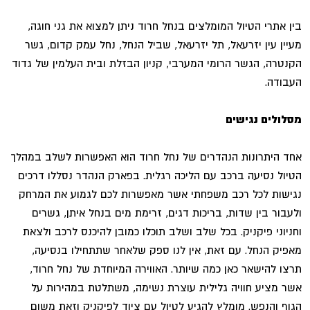
בין אתרי הטיול המומלצים בנחל חרוד ניתן למצוא את גני חוגה,
מעיין עין יזרעאל, תל יזרעאל, שביל הנחל, נחל עמק קדום, גשר
הקנטרה, הגשר הרומי המערבי, קניון הבזלת ובית העלמין של גדוד
העבודה.
מסלולים נגישים
אחד היתרונות הנהדרים של נחל חרוד הוא האפשרות לשלב במהלך
הטיול נסיעה ברכב עם הליכה רגלית. בפארק הנהדר נסללו דרכים
נגישות לכל רכב משפחתי אשר מאפשרות לכם לגמוע את המרחק
ולעבור בין שדות, בריכות דגים, זרימת מים בנחל איתן, גשרים
וחניוני פיקניק. בכל שלב ושלב תוכלו כמובן להיכנס לרכב ולצאת
מאפיק הנחל. עם זאת, אין לנו ספק שלאחר שתתחילו בנסיעה,
תרצו להישאר כאן כמה שיותר. האווירה המיוחדת של נחל חרוד,
אשר מציע חוויה גלילית עוצרת נשימה, משתלטת במהירות על
הגוף והנפש. מומלץ להגיע לטיול עם ציוד לפיקניק וזאת משום