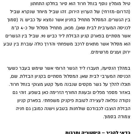
טיול מומלץ נוסף בנחל חרוד הוא סיור בחלקו התחתון
(הדרום-מזרחי) של הערוץ הירוק. זהו שביל מיוחד שנקרא שביל
בין הגשרים. המסלול מתחיל בחניון אשר נמצא על כביש 71 (סמוך
לכניסה המערבית לבית שאן). מכאן, מתחיל מסלול של כ-4 ק"מ
אשר מסתיים בפארק קניון הבזלת ליד כביש 90. שביל בין הגשרים
הוא מסלול אשר מתאים לרכב משפחתי והדרך כולה עוברת בין טבע
ירוק ועצים מרשימים.
במהלך הנסיעה, תעברו ליד הגשר הרומי אשר שימש בעבר כשער
הכניסה המערבי לבית שאן. המסלול מסתיים בקניון הבזלת. שם,
תוכלו להלך על גשר מקסים שנבנה מעל קטע מצוקי בנחל חרוד.
באזור מספר מפלים ובעונת החורף הזרימה כאן בשפע. זוהי גם
נקודה נפלאה לעצירה לטובת פיקניק משפחתי. בפארק קניון
הבזלת הוצבו לכבודכם שולחנות בטבע וישנה כמובן גם חניה
צמודה בסמוך.
כדאי להכיר – היסטוריה ותרבות