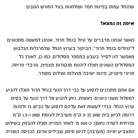
שהנחל עמוס בפינות חמד ושולחנות בצל החורש הטבעי.
איפה זה נמצא?
כאשר אנחנו מדברים על טיול בנחל חרוד, אנחנו למעשה מתכוונים
ל"טיולים בנחל חרוד". הביקור בערוץ הנחל שלמרגלות הגלבוע
מאפשר לנו לסייר בטבע במספר מסלולים. כמו כן, לאורך כל
המסלולים השונים תוכלו ליהנות מנקודות תצפית, מרבדי פריחה,
חניוני פיקניק, פינות ישיבה מוצלות ושילוט מסודר.
אם אתם מתכננים לנסוע על גבי דרך הנוף בנחל חרוד תוכלו להגיע
למסלול משני כיוונים. ראשית, ניתן להגיע אל דרך הנוף על בסיס
ערוץ הנחל. בכדי לעשות זאת עליכם לנסוע על כביש 71 ולפנות
דרומה לכיוון בית שאן (כ-2 ק"מ מערבית לצומת שאן ו-1.5 ק"מ
מזרחית לשדה נחום). כ-500 מ' לאחר הפנייה תוכלו להבחין בשילוט
המצביע ימינה (מערבה) לכיוון סימון שבילים אדום. הכניסה השנייה