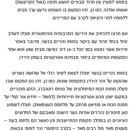
בסמוך למעיין עין חרוד קבורים יהושע חנקין (גואל הקרקעות)
ואשתו אולגה. כמו כן, זהו המקום בו השופט גדעון ערך מבחן
ללוחמיו לפני היציאה לקרב עם המדיינים.
אם תרצו להרחיב את היריעה התרבותית וההיסטורית תוכלו לשלב
טיול בנחל חרוד עם ביקור בחוות נהריים בגשר. מדובר באתר
תיירות אשר נמצא בסך הכל כ-10 דק' נסיעה מבית שאן והוא אחד
המקומות המיוחדים ביותר מבחינת אטרקציות בעמק הירדן.
בחוות נהריים בגשר תוכלו לצאת לסיור רגלי אל שלושה גשרים
שהוקמו על נהר הירדן בתקופות שונות. כמו כן, זהו גם המקום שבו
פעלה תחנת הכוח המיתולוגית של פנחס רוטנברג, הזקן מנהריים.
במקום ישנן מגוון אטרקציות תיירותיות (למשל – חיזיון אור קולי על
תחנת הכוח או מוזיאון מרתק על מלחמת העצמאות). תוכלו לשמוע
כאן סיפורים נהדרים אודות גשר הישנה ומאבקם של החלוצים
הציוניים הן במהלך תקופת ההתיישבות והן כאשר הם נלחמו בעוז –
מעטים מאד מול רבים מאד – בקרב היסטורי נגד לוחמי צבאות