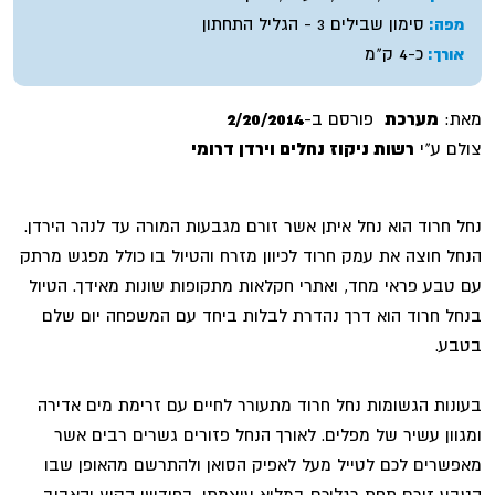
סימון שבילים 3 - הגליל התחתון
מפה:
כ-4 ק"מ
אורך:
מאת:
מערכת
פורסם ב-
2/20/2014
צולם ע"י
רשות ניקוז נחלים וירדן דרומי
נחל חרוד הוא נחל איתן אשר זורם מגבעות המורה עד לנהר הירדן.
הנחל חוצה את עמק חרוד לכיוון מזרח והטיול בו כולל מפגש מרתק
עם טבע פראי מחד, ואתרי חקלאות מתקופות שונות מאידך. הטיול
בנחל חרוד הוא דרך נהדרת לבלות ביחד עם המשפחה יום שלם
בטבע.
בעונות הגשומות נחל חרוד מתעורר לחיים עם זרימת מים אדירה
ומגוון עשיר של מפלים. לאורך הנחל פזורים גשרים רבים אשר
מאפשרים לכם לטייל מעל לאפיק הסואן ולהתרשם מהאופן שבו
הטבע זורם תחת רגליכם במלוא עוצמתו. בחודשי הקיץ והאביב