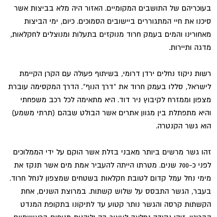
בעוכריהם של התושבים המקומיים. האזור היה מלא בביצות אשר
סיכנו את חיי המתגוררים ביישובים הסמוכים. כיום, ימי הביצות
מאחורינו והמים בעמק חרוד מנוקזים בתעלות ומנוצלים לחקלאות,
מדגה ותיירות.
רשות ניקוז נחלים ירדן דרומי, בשיתוף פעולה עם הקרן הקיימת
לישראל, סללו בעמק חרוד את "דרך הנוף". הדרך המקסימה עוברת
מצפון וממזרח לקיבוץ ניר דוד. היא מתאימה לכל רכב משפחתי
והיא מתפתלת בין מגוון אתרים אשר הבולט שבהם (תרתי משמע)
הוא גשר הקנטרה.
זהו גשר מרשים ביותר מאבני בזלת אשר הוקם על ידי הממלוכים
לפני כ-700 שנים. מטרתו הייתה להעביר אמת מים אשר תנקז את
מימי נחל עמל קדום לטובת חקלאות בשטחים שמצפון לנחל חרוד.
בעבר, הגשר התבסס על שלוש קשתות. במרוצת השנים, אחת
הקשתות קרסה והגשר נותר קטוע עד לתיקונו בתקופת המנדט