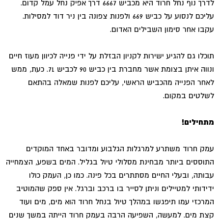
לדרך נוף נחל חרוד היא מכביש 6667 דרך אפיק נחל עמל קדום.
עליכם לנסוע על כביש 669 ולפנות צפונה בין ניר דוד למסילות.
עקבו אחר סימון השבילים האדום.
תוכלו גם להגיע ישירות לקניון הבזלת על ידי פנייה לכיוון מעוז חיים
ונווה איתן בצומת אשר מחברת בין כביש 90 לכביש 71. כעת, ממש
לאחר הפנייה מהכביש הראשי, עליכם לפנות שמאלה בהתאם
לשלטים במקום.
מתחילים!
עמק חרוד משתרע למרגלות הגלבוע ומדובר באחד המוקדים
התוססים ביותר מבחינת מסלולי טיול בגליל. המים בשפע, הצמחייה
עבותה, ובעלי החיים מסתתרים בכל פינה. כמו כן, העמק כולו
ידידותי למטיילים וניתן לסייר בו ברכב וברגל. אין ספק שהמוטיב
המרכזי עמו תיפגשו במהלך טיול בנחל חרוד הוא מים, מים ועוד
קצת מים. למעשה, השפיעה הרבה בעמק חרוד הייתה במשך שנים