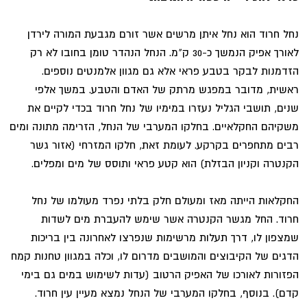
נחל חרוד הוא נחל איתן מרשים אשר זורם מגבעת המורה לירדן
לאורך אפיק הנמשך כ-30 ק"מ. הנחל הנהדר טומן בחובו לא רק
הזדמנות לבקר בטבע פראי אלא גם מגוון אלמנטים נוספים.
ראשית, מדובר במפגש מרתק של האדם והטבע. במשך אלפי
שנים, תושבי הגליל נעזרו במימיו של נחל חרוד בכדי לקיים את
משקיהם החקלאיים. בחלקו המערבי של הנחל, הזרימה מתונה ומים
רבים מתחפרים בקרקע. לעומת זאת, חלקו המזרחי (אזור גשר
הקנטרה וקניון הבזלת) הוא קטע פראי ותוסס של מים ומפלים.
החקלאות הייתה מאז ומעולם חלק בלתי נפרד מעולמו של נחל
חרוד. החל מגשר הקנטרה אשר שימש להעברת מים לשדות
שמצפון לו, דרך תעלות מרשימות שנפרצו לאחרונה בין בריכות
הדגים של הקיבוצים והמושבים מדרום לו, וכלה במגוון טחנות קמח
הפזורות לאורכו של האפיק הרטוב (עדות לשימוש במים גם בימי
קדם). בנוסף, בחלקו המערבי של הנחל נמצא מעיין עין חרוד.