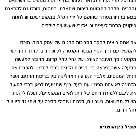
הבריטי. זוהי נקודה נפלאה לעצור בה וליהנות מנופים בראשיתיים
נהדרים. מלבד התמונות היפות שתצלמו במקום, תוכלו גם להתארח
בכאן בחניון מסודר שהוקם על ידי קק"ל. במקום ישנם שולחנות
פיקניק מתחת לעצים וכן אזורי שעשועים לילדים.
אם אתם רוצים לבקר בבריכות הדגים של עמק חרוד, תוכלו
להמשיך עם דרך הנוף מגשר הקנטרה לכיוון דרום. לדרך הנוף יש
מקטע נוסף העובר לאורכו של נחל עמל קדום. מדובר למעשה
בתעלה אשר נפרצה בין בריכות הדגים בכדי לחדש ולהפריח את
הנחל המקסים. מלבד הנסיעה המדליקה בין בריכות הדגים, אשר
מזמינה לא אחת מפגש עם בעלי כנף שמגיעים לכאן בכדי לסעוד
את ליבם (למורת רוחם של החקלאיים המקומיים), תוכלו ליהנות
משלל מדשאות, גשרונים, סככות ושבילי הליכה על שתי גדותיו של
נחל קדום.
שביל בין הגשרים