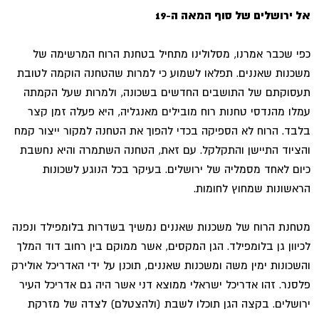
אל ירושלים של סוף המאה ה-19
כפי שכבר אמרנו, מסלולינו מתחיל בטחנת הרוח המרשימה של
משכנות שאננים. תפלאו לשמוע כי למרות שהטחנה הוקמה לטובת
תעסוקתם של התושבים החדשים בשכונה, ולמרות שעל הקמתה
עמלו מהנדסי טחנות רוח מובילים מאנגליה, היא פעלה זמן קצר
בלבד. הרוח לא הספיקה בכדי להפוך את הטחנה למקור ייצור קמח
והציוד התיישן והתקלקל. עם זאת, הטחנה השתמרה והיא נחשבת
כיום לאחד מסמליה של ירושלים. בעיקר בכל הנוגע לשכונות
הראשונות שמחוץ לחומות.
מטחנת הרוח של משכנות שאננים נמשיך בשדרות בלומפילד ונפנה
לכיוון גן בלומפילד. הגן המקסים, אשר ממוקם בין רחוב דוד המלך
והשכונות ימין משה ומשכנות שאננים, תוכנן על ידי האדריכל אולירק
פלסנר. זהו אדריכל ישראלי ממוצא דני אשר היה גם אדריכל העיר
ירושלים. בקצה הגן תוכלו לשבת (ולהצטלם) לצדה של מזרקת