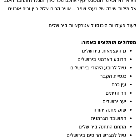
האוויר הירושלמי המשגע יקיף אתכם מכל כיוון ותוכלו להתחבר היטב
אל מילות שירה של נעמי שמר – אוויר הרים צלול כיין וריח אורנים.
לעוד פעילויות היכנסו ל אטרקציות בירושלים
מסלולים מומלצים באזור:
גן העצמאות בירושלים
הרובע הארמני בירושלים
טיול לרובע היהודי בירושלים
כנסיית הקבר
עין כרם
הר הזיתים
יער ירושלים
שוק מחנה יהודה
המושבה הגרמנית
מתחם התחנה בירושלים
טיול למגרש הרוסים בירושלים