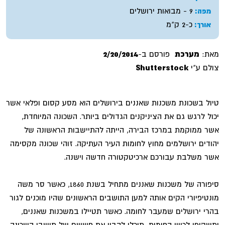
9 - מבואות ירושלים
מפה:
כ-2 ק"מ
אורך:
מאת:
מערכת
פורסם ב-
2/20/2014
צולם ע"י
Shutterstock
טיול בשכונת משכנות שאננים בירושלים הוא מסע קסום ופלאי אשר
יכול לרגש גם את הציניקנים הגדולים ביותר. השכונה המיוחדת,
אשר ממוקמת במרכז הבירה, הייתה להתיישבות הראשונה של
יהודים ירושלמים מחוץ לחומות העיר העתיקה. זוהי שכונה מקסימה
אשר משלבת עבורכם ארכיטקטורה חדשה וישנה.
סיפורה של משכנות שאננים מתחיל בשנת 1860, כאשר סר משה
מונטיפיורי הקים אותה למען התושבים הראשונים שהיו מוכנים לגור
בהרי ירושלים שמעבר לחומה. כאשר תטיילו במשכנות שאננים,
ותשקיפו לכיוון החומות, תוכלו להבין את חששם של תושבי השכונה