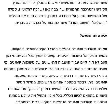
אשר שימשה את סר מונטיפיורי ואשתו במהלך סיוריהם בארץ
הקודש (המרכבה המקורית שהוצבה כאן נשרפה לחלוטין). סמלה
של המשפחה טבוע על הכרכרה. כמו כן, תוכלו לזהות את המילים
"ירושלים" ו"חשוב והודה" אשר כתובות על הכרכרה בעברית.
איפה זה נמצא?
שכונת משכנות שאננים נמצאת במרכז העיר ירושלים. למעשה,
כאשר תגיעו אל השכונה, יהיה זה קשה להאמין שכל מה שבנוי כאן
היום לא היה קיים עבור תושביה הראשונים של משכנות שאננים. מי
שהיה מסתובב במאה ה-19 באזור הרי ירושלים היה מסתכן במפגש
בלתי נעים עם שודדי דרכים ופושעים. באזור שכונת משכנות
שאננים, ניתן לבקר במספר אתרים מרשימים. מסלול הטיול
שלפניכם כולל המלצה בלבד ואפשר כמובן "לשחק" עם האתרים
השונים בהתאם לכיוון הכללי. בכל אופן, נתחיל את טיולנו בטחנת
הרוח של משכנות שאננים הנמצאת בסוף שדרות בלומפילד.