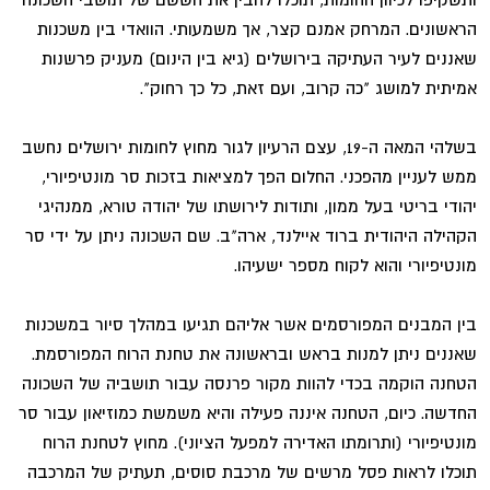
הראשונים. המרחק אמנם קצר, אך משמעותי. הוואדי בין משכנות
שאננים לעיר העתיקה בירושלים (גיא בין הינום) מעניק פרשנות
אמיתית למושג "כה קרוב, ועם זאת, כל כך רחוק".
בשלהי המאה ה-19, עצם הרעיון לגור מחוץ לחומות ירושלים נחשב
ממש לעניין מהפכני. החלום הפך למציאות בזכות סר מונטיפיורי,
יהודי בריטי בעל ממון, ותודות לירושתו של יהודה טורא, ממנהיגי
הקהילה היהודית ברוד איילנד, ארה"ב. שם השכונה ניתן על ידי סר
מונטיפיורי והוא לקוח מספר ישעיהו.
בין המבנים המפורסמים אשר אליהם תגיעו במהלך סיור במשכנות
שאננים ניתן למנות בראש ובראשונה את טחנת הרוח המפורסמת.
הטחנה הוקמה בכדי להוות מקור פרנסה עבור תושביה של השכונה
החדשה. כיום, הטחנה איננה פעילה והיא משמשת כמוזיאון עבור סר
מונטיפיורי (ותרומתו האדירה למפעל הציוני). מחוץ לטחנת הרוח
תוכלו לראות פסל מרשים של מרכבת סוסים, תעתיק של המרכבה