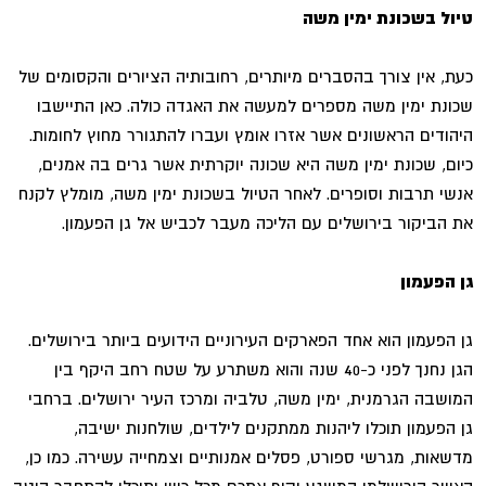
טיול בשכונת ימין משה
כעת, אין צורך בהסברים מיותרים, רחובותיה הציורים והקסומים של
שכונת ימין משה מספרים למעשה את האגדה כולה. כאן התיישבו
היהודים הראשונים אשר אזרו אומץ ועברו להתגורר מחוץ לחומות.
כיום, שכונת ימין משה היא שכונה יוקרתית אשר גרים בה אמנים,
אנשי תרבות וסופרים. לאחר הטיול בשכונת ימין משה, מומלץ לקנח
את הביקור בירושלים עם הליכה מעבר לכביש אל גן הפעמון.
גן הפעמון
גן הפעמון הוא אחד הפארקים העירוניים הידועים ביותר בירושלים.
הגן נחנך לפני כ-40 שנה והוא משתרע על שטח רחב היקף בין
המושבה הגרמנית, ימין משה, טלביה ומרכז העיר ירושלים. ברחבי
גן הפעמון תוכלו ליהנות ממתקנים לילדים, שולחנות ישיבה,
מדשאות, מגרשי ספורט, פסלים אמנותיים וצמחייה עשירה. כמו כן,