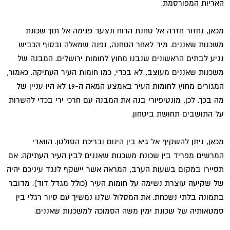
האריות המפורסמת.
מכאן, נחזור חזרה אל טחנת הרוח ונצעד פנימה אל תוך שכונת
משכנות שאננים. מיד לאחר הטחנה, נפנה שמאלה ובסוף הכביש
נגיע לבתים הראשונים שנבנו מחוץ לחומות ירושלים. המבנה של
משכנות שאננים מעוצב, לא בכדי, כמו חומות העיר העתיקה. כאמור,
המגורים מחוץ לחומות העיר באמצע המאה ה-19 לא היו עניין של
מה בכך. לכן, מונטיפיורי בנה את המבנה עם חרכי ירי בכדי להשרות
על התושבים תחושת ביטחון.
מכאן, ניתן להשקיף אל גיא בין הינום ובריכת הסולטן. הוואדי
המרשים מפריד בין שכונת משכנות שאננים לבין העיר העתיקה. אם
תסיירו במקום בשעות הערב, המראה אשר יישקף לנגד עיניכם יהיה
של שקיעה עוצרת נשימה על חומות העיר (כולל מגדל דוד). מדובר
בתמונה בלתי נשכחת. את המסלול שלנו נמשיך עם סיור רגלי בין
סמטאותיה של שכונת ימין משה הסמוכה למשכנות שאננים.