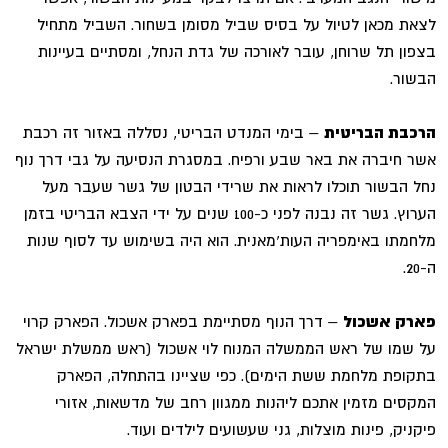
לצאת מכאן לטיול על בסיס שביל מסומן בשחור. השביל מתחיל
בצפון תל שרוחן, עובר לאורכה של גדת הנחל, ומסתיים בעיינות
הבשור.
הרכבת הבריטית
– בימי המנדט הבריטי, נסללה באזור זה רכבת
אשר חיברה את באר שבע ורפיח. במסגרת הנסיעה על גבי דרך נוף
נחל הבשור תוכלו לראות את שרידי הבטון של גשר שעבר מעל
הערוץ. גשר זה נבנה לפני כ-100 שנים על ידי הצבא הבריטי בזמן
מלחמתו באימפריה העות'מאנית. הוא היה בשימוש עד לסוף שנות
ה-20.
פארק אשכול
– דרך הנוף מסתיימת בפארק אשכול. הפארק קרוי
על שמו של ראש הממשלה המנוח לוי אשכול (ראש ממשלת ישראל
בתקופת מלחמת ששת הימים). כפי שציינו בהתחלה, הפארק
המקסים מזמין אתכם ליהנות ממגוון רחב של מדשאות, אזורי
פיקניק, פינות מוצלות, גני שעשועים לילדים ועוד.