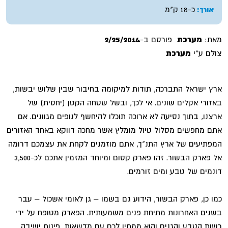
כ-18 ק"מ
אורך:
מאת:
מערכת
פורסם ב-
2/25/2014
צולם ע"י
מערכת
ארץ ישראל התברכה, תודות למיקומה בחיבור שבין שלוש יבשות,
באזורי אקלים שונים. אי לכך, ובשל שטחה הקטן (יחסית) של
ארצנו, בתוך נסיעה לא ארוכה תוכלו להיחשף לנופים מגוונים. אם
אתם מחפשים מסלול טיול מומלץ אשר מחכה דווקא באחד האזורים
המפתיעים של ארץ התנ"ך, אתם מוזמנים לקחת את עצמכם דרומה
אל פארק הבשור. זהו פארק קסום ומיוחד המזמין אתכם לכ-3,500
דונמים של טבע ומים זורמים.
כמו כן, פארק הבשור, הידוע גם בשמו – גן לאומי אשכול – עבר
בשנים האחרונות מתיחת פנים משמעותית. הפארק מטופח על ידי
רשות הטבע והגנים והוא ממתין לכם עם מדשאות, פינות ישיבה