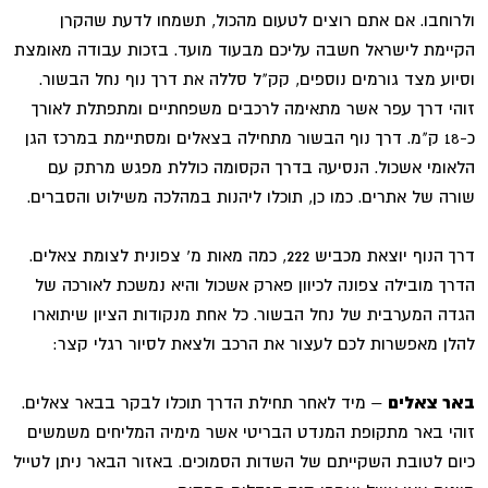
ולרוחבו. אם אתם רוצים לטעום מהכול, תשמחו לדעת שהקרן
הקיימת לישראל חשבה עליכם מבעוד מועד. בזכות עבודה מאומצת
וסיוע מצד גורמים נוספים, קק"ל סללה את דרך נוף נחל הבשור.
זוהי דרך עפר אשר מתאימה לרכבים משפחתיים ומתפתלת לאורך
כ-18 ק"מ. דרך נוף הבשור מתחילה בצאלים ומסתיימת במרכז הגן
הלאומי אשכול. הנסיעה בדרך הקסומה כוללת מפגש מרתק עם
שורה של אתרים. כמו כן, תוכלו ליהנות במהלכה משילוט והסברים.
דרך הנוף יוצאת מכביש 222, כמה מאות מ' צפונית לצומת צאלים.
הדרך מובילה צפונה לכיוון פארק אשכול והיא נמשכת לאורכה של
הגדה המערבית של נחל הבשור. כל אחת מנקודות הציון שיתוארו
להלן מאפשרות לכם לעצור את הרכב ולצאת לסיור רגלי קצר:
באר צאלים
– מיד לאחר תחילת הדרך תוכלו לבקר בבאר צאלים.
זוהי באר מתקופת המנדט הבריטי אשר מימיה המליחים משמשים
כיום לטובת השקייתם של השדות הסמוכים. באזור הבאר ניתן לטייל