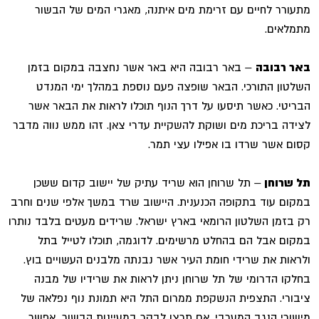
מתעורר לחיים עם זרימת מים איתנה, מאגרי המים של הבשור
מתמלאים.
באר רבובה
– באר רבובה היא באר אשר נחצבה במקום בזמן
השלטון התורכי. הבאר שופצה פעם נוספת במהלך ימי המנדט
הבריטי. כאשר תיסעו על דרך הנוף תוכלו לראות את הבאר אשר
לצידה בריכת מים ושוקת להשקיית עדרי צאן. זהו ממש נווה מדבר
קסום אשר שרדו בו אפילו עצי תמר.
תל שרוחן
– תל שרוחן הוא שריד עתיק של יישוב קדום ששכן
במקום עוד בתקופה הכנענית. היישוב שרד במשך אלפי שנים וחרב
רק בזמן השלטון הרומאי בארץ ישראל. שרידים מעטים בלבד נותרו
במקום אבל הם בהחלט מרשימים. לדוגמה, תוכלו לטייל בתל
ולראות את שרידי חומת העיר אשר נבנתה מלבנים העשויים בוץ.
בחלקו הדרומי של תל שרוחן ניתן לראות את שרידיו של מבנה
ציבורי. התצפית הנשקפת ממרום התל היא תמונת נוף נפלאה של
מישורי הנגב המערבי. אם תרצו לבקר במעיינות הבשור, אפשר