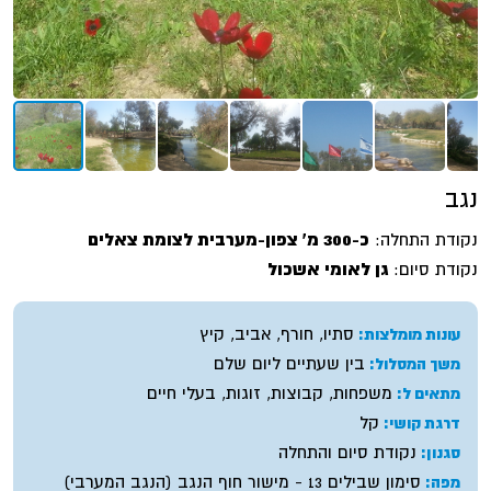
נגב
נקודת התחלה:
כ-300 מ' צפון-מערבית לצומת צאלים
נקודת סיום:
גן לאומי אשכול
סתיו, חורף, אביב, קיץ
עונות מומלצות:
בין שעתיים ליום שלם
משך המסלול:
משפחות, קבוצות, זוגות, בעלי חיים
מתאים ל:
קל
דרגת קושי:
נקודת סיום והתחלה
סגנון:
סימון שבילים 13 - מישור חוף הנגב (הנגב המערבי)
מפה: