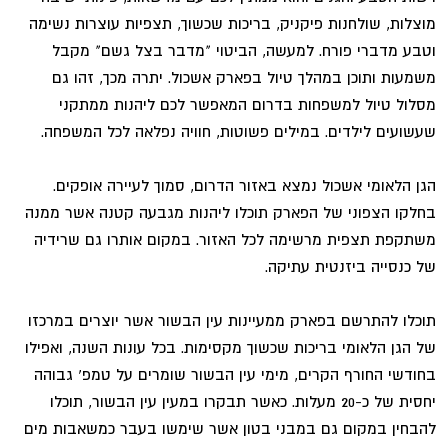
מוצלות, שולחנות פיקניק, בריכות שכשוך, תצפיות עוצרות נשימה
וטבע מדברי פורח. למעשה, הביטוי "מדבר בצל גשם" מקבל
משמעות ותוכן במהלך טיול בפארק אשכול. יתרה מכך, זהו גם
מסלול טיול למשפחות בדרום המאפשר לכם ליהנות ממתקני
שעשועים לילדים. במילים פשוטות, חוויה נפלאה לכל המשפחה.
הגן הלאומי אשכול נמצא באזור הדרום, סמוך לעיירה אופקים.
בחלקו הצפוני של הפארק תוכלו ליהנות מגבעה קטנה אשר ממנה
משתקפת תצפית מרשימה לכל האזור. במקום אותרו גם שרידיה
של כנסייה ביזנטית עתיקה.
תוכלו להתרשם בפארק ממעיינות עין הבשור אשר יוצרים במרכזו
של הגן הלאומי בריכות שכשוך מקסימות. בכל עונות השנה, ואפילו
בחודשי החורף הקרים, מימי עין הבשור שומרים על טמפ' גבוהה
יחסית של כ-20 מעלות. כאשר תבקרו במעין עין הבשור, תוכלו
להבחין במקום גם במבני בטון אשר שימשו בעבר כמשאבות מים