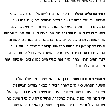
ביינות עצי אשל וצמחי קנה הגדלים במקום.
גשר החבלים
התלוי
– הקרן הקיימת לישראל התקינה בין שתי
הגדות של נחל הבשור גשר חבלים מרשים. למעשה, זהו גשר
החבלים היחיד מסוגו בישראל. אורכו כ-80 מ' והוא מאפשר לכם
לחצות לגדה השנייה של נחל הבשור. בצדו השני של הגשר תפגשו
אנדרטאות לזכרם של נערים שנהרגו במקום בתאונת טרקטורון.
תוכלו לבקר כאן גם בחווה חקלאית קדומה. למרגלותיו של גשר
החבלים נובעת בריכת מים טבעית אשר מלאה בכל עונות השנה.
לצד המים תראו צמחי קנה ואף בעלי חיים כגון צבים ואגמיות (עוף
מים הדומה לברווז).
מאגרי המים בבשור
– דרך הנוף המרשימה מתפתלת אל תוך
השטח הפראי. כ-4 ק"מ לאחר הביקור בבאר צאלים תגיעו אל
מאגרי המים בבשור. מאגרי המים המרשימים שלפניכם הוקמו על
ידי הקרן הקיימת לישראל במסגרת פרויקט לתיעול מי השיטפונות
של הנחל לחקלאות. בימי החורף הגשומים, כאשר נחל הבשור